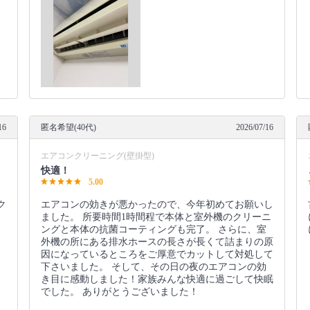
16
匿名希望(40代)
2026/07/16
エアコンクリーニング(壁掛型)
快適！
5.00
ク
エアコンの効きが悪かったので、今年初めてお願いし
ました。 所要時間1時間程で本体と室外機のクリーニ
ングと本体の抗菌コーティングも完了。 さらに、室
外機の所にある排水ホースの長さが長くて詰まりの原
因になっているところをご厚意でカットして対処して
下さいました。 そして、その日の夜のエアコンの効
き目に感動しました！家族みんな快適に過ごして快眠
でした。 ありがとうございました！