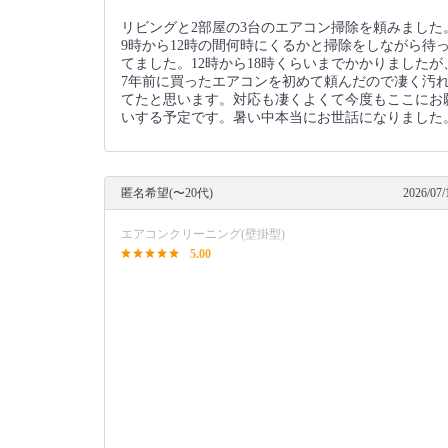
リビングと2部屋の3台のエアコン掃除を頼みました
9時から12時の間何時にくるかと掃除をしながら待
てました。12時から18時くらいまでかかりましたが
7年前に買ったエアコンを初めて頼んだので凄く汚
てたと思います。対応も凄くよくて今度もここにお
いする予定です。暑い中本当にお世話になりました
匿名希望(〜20代)
2026/07/
エアコンクリーニング(壁掛型)
5.00