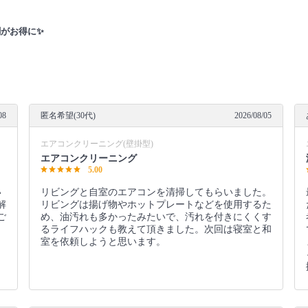
割がお得に✨
08
匿名希望(30代)
2026/08/05
エアコンクリーニング(壁掛型)
エアコンクリーニング
5.00
い
リビングと自室のエアコンを清掃してもらいました。
解
リビングは揚げ物やホットプレートなどを使用するた
ご
め、油汚れも多かったみたいで、汚れを付きにくくす
るライフハックも教えて頂きました。次回は寝室と和
室を依頼しようと思います。