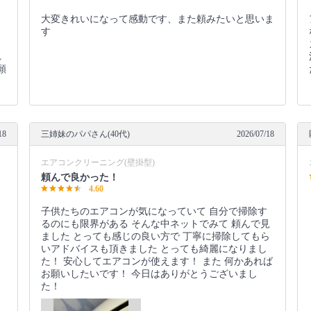
。
大変きれいになって感動です、また頼みたいと思いま
っ
す
、
れ
願
。
18
三姉妹のパパさん(40代)
2026/07/18
エアコンクリーニング(壁掛型)
頼んで良かった！
4.60
子供たちのエアコンが気になっていて 自分で掃除す
るのにも限界がある そんな中ネットでみて 頼んで見
ました とっても感じの良い方で 丁寧に掃除してもら
いアドバイスも頂きました とっても綺麗になりまし
た！ 安心してエアコンが使えます！ また 何かあれば
お願いしたいです！ 今日はありがとうございまし
た！