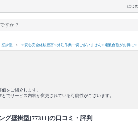
はじ
壁掛型
✨安心安全経験豊富✨外注作業一切ございません✨複数台割がお得に✨
評価をご紹介します。
在とでサービス内容が変更されている可能性がございます。
壁掛型[77311]の口コミ・評判