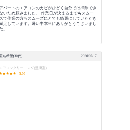
アパートのエアコンのカビがひどく自分では掃除でき
ないため頼みました。 作業日が決まるまでもスムー
ズで作業の方もスムーズにとても綺麗にしていただき
満足しています。暑い中本当にありがとうございまし
た。
匿名希望(30代)
2026/07/17
エアコンクリーニング(壁掛型)
5.00