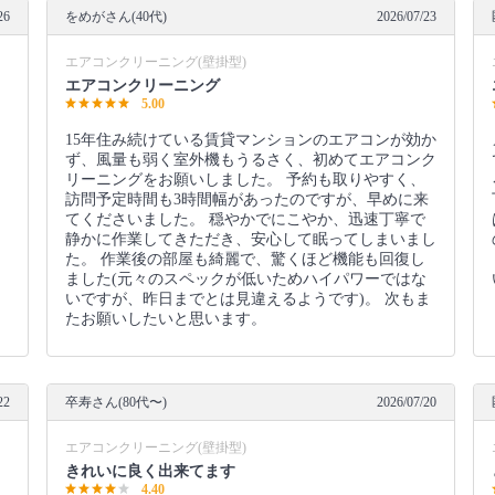
26
をめがさん(40代)
2026/07/23
エアコンクリーニング(壁掛型)
エアコンクリーニング
5.00
ま
15年住み続けている賃貸マンションのエアコンが効か
ず、風量も弱く室外機もうるさく、初めてエアコンク
リーニングをお願いしました。 予約も取りやすく、
訪問予定時間も3時間幅があったのですが、早めに来
てくださいました。 穏やかでにこやか、迅速丁寧で
静かに作業してきただき、安心して眠ってしまいまし
た。 作業後の部屋も綺麗で、驚くほど機能も回復し
ました(元々のスペックが低いためハイパワーではな
いですが、昨日までとは見違えるようです)。 次もま
たお願いしたいと思います。
22
卒寿さん(80代〜)
2026/07/20
エアコンクリーニング(壁掛型)
きれいに良く出来てます
4.40