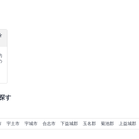
を
的
の
探す
市
宇土市
宇城市
合志市
下益城郡
玉名郡
菊池郡
上益城郡