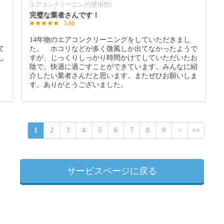
エアコンクリーニング(壁掛型)
完璧な業者さんです！
5.00
14年物のエアコンクリーニングをしていただきまし
て
た。 ホコリなどが多く微風しか出てなかったようで
し
すが、じっくりしっかり時間かけてしていただいたお
陰で、快適に過ごすことができています。みんなに紹
介したい業者さんだと思います。またぜひお願いしま
す。ありがとうございました。
1
2
3
4
5
6
7
8
9
>
>>
サービスページに戻る