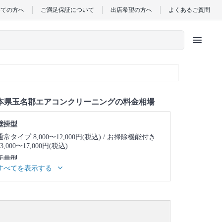
めての方へ
ご満足保証について
出店希望の方へ
よくあるご質問
menu
本県玉名郡エアコンクリーニングの料金相場
壁掛型
通常タイプ 8,000〜12,000円(税込)
お掃除機能付き
13,000〜17,000円(税込)
天井型
すべてを表示する
天井埋め込み型1方向 23,000〜27,000円(税込)
天井
埋め込み型2方向 25,000〜29,000円(税込)
天井埋め
込み型4方向 24,000〜28,000円(税込)
天井吊り型
23,000〜27,000円(税込)