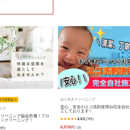
ほとめきクリーニング
稿で特典あり
安心、安全のエコ洗剤使用👍完全自社
ビス
工しております✨
クリーニング協会所属！プロ
4.63
(23件)
コンクリーニング！
8,050
円
/ 1台
0件)