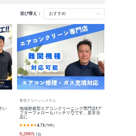
並び替え：
青空クリーンシステム
ざい
地域密着型エアコンクリーニング専門店❗️ア
フターフォローもバッチリ👌です。是非当
店に
4.71
(79件)
9,200
円
/ 1台