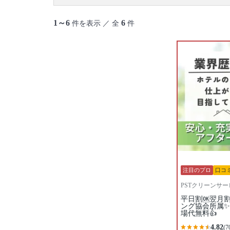
1～6
6
件を表示 ／ 全
件
注目のプロ
口コ
PSTクリーンサー
平日割🆗翌月
ング協会所属✨
場代無料👍
4.82
(7