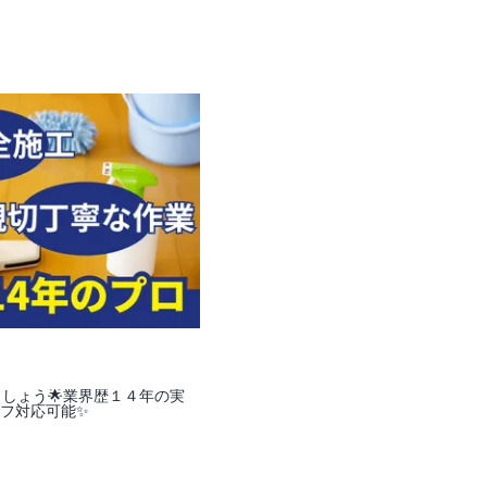
しょう🌟業界歴１４年の実
フ対応可能✨