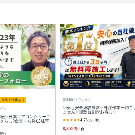
です。エアコンを分解、専用の洗剤と高圧洗浄機
で、隠れた汚れもキレイに落とせるのがプロのエア
コンクリーニングの特徴。1～2年に1回ほどの頻度で
プロにエアコンクリーニングを依頼するのがおすす
めです。たくさんのエアコンクリーニングのプロの
中から、あなたの条件にあったプロに出会ってくだ
さい。口コミ・写真・日程・料金からあなたにあっ
たプロがきっと見つかります。
▼表示価格に含まれるエアコンクリーニングの作業
範囲
エアコン内部の高圧洗浄 / 外装カバー / フィン（熱交
換器） / ファン / フィルター / ドレンパン / 作業場所
の簡易清掃 / 業務用タイプと家庭用タイプは共通料金
口コミ
もご参照ください。
※本ページでは一部プロモーションを含む場合があ
ります。
便利屋ひでちゃん
ミ投稿で特典あり
✨安心安全経験豊富✨外注作業一切ご
ビス
ません✨複数台割がお得に✨
割🆗✨日本エアコンクリーニ
4.73
(223件)
さらに2台目～お得⭕駐車
8,855
円
/ 1台
0件)