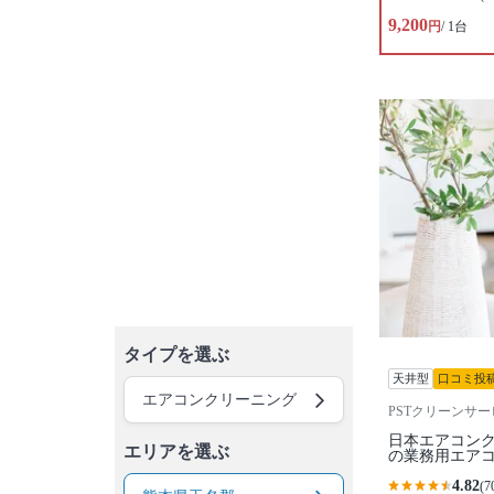
9,200
円
/ 1台
タイプを選ぶ
天井型
口コミ投
エアコンクリーニング
PSTクリーンサー
日本エアコン
エリアを選ぶ
の業務用エア
4.82
(7