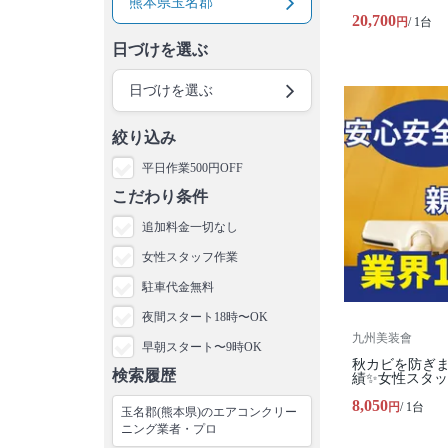
熊本県玉名郡
20,700
円
/ 1台
日づけを選ぶ
日づけを選ぶ
絞り込み
平日作業500円OFF
こだわり条件
追加料金一切なし
女性スタッフ作業
駐車代金無料
夜間スタート18時〜OK
九州美装會
早朝スタート〜9時OK
秋カビを防ぎま
検索履歴
績✨女性スタッ
8,050
円
/ 1台
玉名郡(熊本県)のエアコンクリー
ニング業者・プロ