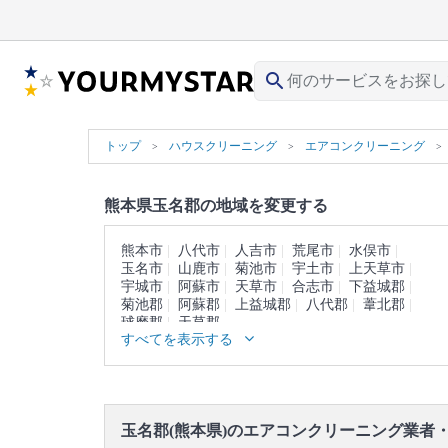
search
トップ
ハウスクリーニング
エアコンクリーニング
熊本県玉名郡の地域を変更する
熊本市
八代市
人吉市
荒尾市
水俣市
玉名市
山鹿市
菊池市
宇土市
上天草市
宇城市
阿蘇市
天草市
合志市
下益城郡
菊池郡
阿蘇郡
上益城郡
八代郡
葦北郡
球磨郡
天草郡
すべてを表示する
玉名郡(熊本県)のエアコンクリーニング業者