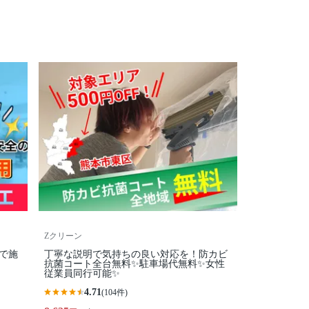
Zクリーン
で施
丁寧な説明で気持ちの良い対応を！防カビ
抗菌コート全台無料✨駐車場代無料✨女性
従業員同行可能✨
4.71
(104件)