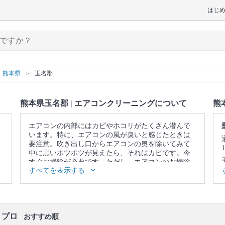
はじ
熊本県
玉名郡
熊本県玉名郡 | エアコンクリーニングについて
熊
エアコンの内部にはカビやホコリがたくさん潜んで
います。特に、エアコンの風が臭いと感じたときは
要注意。吹き出し口からエアコンの奥を除いてみて
中に黒いポツポツが見えたら、それはカビです。今
すぐお掃除が必要です。ただし、エアコンのお掃除
すべてを表示する
はフィルターをキレイにして終わりではありませ
ん。内部にあるフィンやファンという部品についた
カビやホコリまでキレイにしないと意味がありませ
ん。そこで、自分のお掃除ではなかなか落としきれ
ない、エアコンの奥に溜まった汚れまで、徹底的に
・プロ
洗浄してくれるのが、プロのエアコンクリーニング
おすすめ順