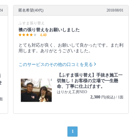
24
匿名希望(40代)
2018/08/01
ふすま張り替え
襖の張り替えをお願いしました
4.40
とても対応が良く、お願いして良かったです。また利
用します。ありがとうございました。
このサービスのその他の口コミを見る
【ふすま張り替え】手抜き施工一
価
切無し！お客様の立場で一生懸
せ
命、丁寧に仕上げます。
はりかえ工房NEO
2,300
円(税込) / 1面
1面
1