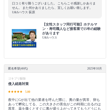
口コミ有り難うございました。 こちらこそ感謝しかありま
せん。 また何かありましたら、宜しくお願い致します。
U&Sハウス 荻原
【女性スタッフ同行可能】ホテルマ
ン・寿司職人など接客業で25年の経験
があります
U&Sハウス
匿名希望(40代)
2025年10月
ゴキブリ駆除
侵入経路対策
5.00
夜中にGが出て他の業者を呼んだ際に、糞の量が異常、卵も
あって孵化してる、この大きさの害虫がこの時期に出るのは
異常、薬を撒くとすぐに糞が盛り上がってきてもうどうにも