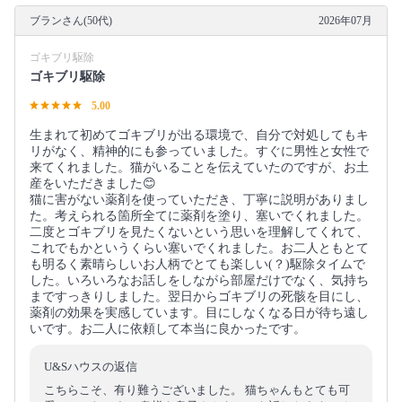
ブランさん(50代)
2026年07月
ゴキブリ駆除
ゴキブリ駆除
5.00
生まれて初めてゴキブリが出る環境で、自分で対処してもキ
リがなく、精神的にも参っていました。すぐに男性と女性で
来てくれました。猫がいることを伝えていたのですが、お土
産をいただきました😊
猫に害がない薬剤を使っていただき、丁寧に説明がありまし
た。考えられる箇所全てに薬剤を塗り、塞いでくれました。
二度とゴキブリを見たくないという思いを理解してくれて、
これでもかというくらい塞いでくれました。お二人ともとて
も明るく素晴らしいお人柄でとても楽しい(？)駆除タイムで
した。いろいろなお話しをしながら部屋だけでなく、気持ち
まですっきりしました。翌日からゴキブリの死骸を目にし、
薬剤の効果を実感しています。目にしなくなる日が待ち遠し
いです。お二人に依頼して本当に良かったです。
U&Sハウスの返信
こちらこそ、有り難うございました。 猫ちゃんもとても可