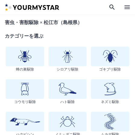
search
menu
害虫・害獣駆除 × 松江市（島根県）
カテゴリーを選ぶ
蜂の巣駆除
シロアリ駆除
ゴキブリ駆除
コウモリ駆除
ハト駆除
ネズミ駆除
ハクビシン
ノミ・ダニ駆除
ムカデ駆除