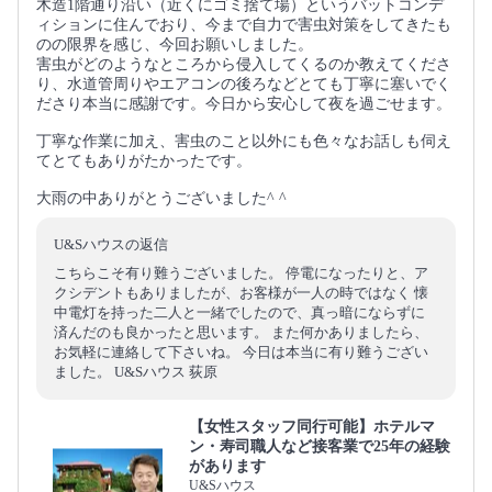
木造1階通り沿い（近くにゴミ捨て場）というバットコンデ
ィションに住んでおり、今まで自力で害虫対策をしてきたも
のの限界を感じ、今回お願いしました。
害虫がどのようなところから侵入してくるのか教えてくださ
り、水道管周りやエアコンの後ろなどとても丁寧に塞いでく
ださり本当に感謝です。今日から安心して夜を過ごせます。
丁寧な作業に加え、害虫のこと以外にも色々なお話しも伺え
てとてもありがたかったです。
大雨の中ありがとうございました^ ^
U&Sハウスの返信
こちらこそ有り難うございました。 停電になったりと、ア
クシデントもありましたが、お客様が一人の時ではなく 懐
中電灯を持った二人と一緒でしたので、真っ暗にならずに
済んだのも良かったと思います。 また何かありましたら、
お気軽に連絡して下さいね。 今日は本当に有り難うござい
ました。 U&Sハウス 荻原
【女性スタッフ同行可能】ホテルマ
ン・寿司職人など接客業で25年の経験
があります
U&Sハウス