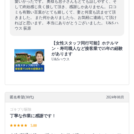
愛いかったです。 奥様も息子さんもとても話しやすく、そ
して終始感じ良く接して頂き、感謝しかありません。 口コ
ミも有難い言葉がとても嬉しくて、妻と何度も読ませて頂
きました。 また何かありましたら、お気軽に連絡して頂け
ればと思います。 本当にありがとうございました。 U&S ハ
ウス 荻原
【女性スタッフ同行可能】ホテルマ
ン・寿司職人など接客業で25年の経験
があります
U&Sハウス
匿名希望(30代)
2024年08月
ゴキブリ駆除
丁寧な作業に感謝です！
5.00