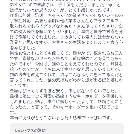
男性女性2名で来訪され、手土産をくださいました。毎回と
は行かないとは思うのですが、とても嬉しかったです。
作業は的確，迅速、おそらく他の業者さんがしないレベルの
丁寧な対応、高級な薬剤や他の業者さんならプラスアルファ
取られるであろうグッズなどもたくさん使ってくださり、全
ての侵入経路を塞いでもらいました。屋内と屋外で対応を分
けて作業してくれました。手抜きしても素人にはわからない
業界だと思いますが、お客さんの生活をよくしようと言う心
を感じました。
男性女性ともにとても優しくて、穏やかで、癒されるお二方
です。素敵なパワーをお持ちで、前は娘のことを見てもらっ
たのですが、今回は、猫のことを見てくれたのです。野良を
拾ったのですが、うちに来て幸せかなと思っていましたが、
猫の過去を教えてくれて、猫はこんなふうに思ってるんだと
言ってくれました。猫の気持ちがわかり涙が出るほど嬉しか
ったです。
金額はびっくりするほど安く、申し訳ないぐらいでした。
最後に娘にすごく可愛い高級そうなキーホルダーを手渡して
くれました。娘は、本当に嬉しかったようで、妖精さんにも
らったの、と言って、そのキーホルダーを抱いて寝ていま
す。
本当にありがとうございました！感謝でいっぱいです。
U&Sハウスの返信