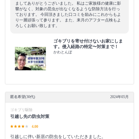
ましてありがとうございました。 私はご家族様の健康に影
響がなく、対象の昆虫が出なくなるような防除方法を行っ
ております。 今回頂きました口コミを励みにこれからもよ
り一層頑張って参ります。 また、来月のアフター点検もよ
ろしくお願い致します。
ゴキブリを寄せ付けないお家にしま
す。侵入経路の特定〜対策まで！
かわとんぼ
匿名希望(30代)
2024年05月
ゴキブリ駆除
引越し先の防虫対策
4.00
引越しに伴い新居の防虫をしていただきました。