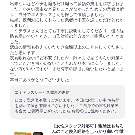
出来ないなど不安を煽るだけ煽って多額の費用を請求されま
した。小さい害虫など見たことがなかったためその業者は断
り、自分でエミテラスさんを探して依頼しました。
結果、夜間対応してもらった業者は不安を煽っただけとわか
りました。
エミテラスさんはとても丁寧に説明をしてくださり、侵入経
路も塞いでいただき、自己対策の仕方までご指導いただきま
した。
沢山の情報も教えていただき金額以上のことをしてくださっ
たと思います。
夜も眠れないほど不安でしたが、隅々まで見てもらい対策を
していただき虫がいないこともわかり本当に安心しました。
ない方がいいですが、また有事の際はお願いしたいと思いま
す。
本当にありがとうございました！
エミテラスサービス城東の返信
口コミ高評価 有難うございます。 本日はお忙しい中 お時間
を割いて頂き 有難うございました。 ご自身での害虫対策等
も含め ご質問等ございましたら お気軽にご連絡ください。
【女性スタッフ対応可】駆除はもちろ
んのこと侵入経路もしっかり塞いで徹