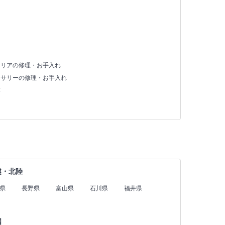
テリアの修理・お手入れ
セサリーの修理・お手入れ
存
越・北陸
県
長野県
富山県
石川県
福井県
国