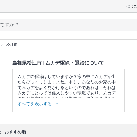
はじ
松江市
島根県松江市 | ムカデ駆除・退治について
ムカデの駆除はしていますか？家の中にムカデが出
たらびっくりしますよね。もし、あなたのお家の中
でムカデをよく見かけるというのであれば、それは
ムカデにとっては侵入しやすい環境であり、ムカデ
の餌が豊富にあるという証拠です。侵入する場所を
すべてを表示する
改善しないと、ムカデによる被害は頻度が高くなっ
てしまいます。もし、一匹でもムカデを家の中で見
つけたら早めにムカデ駆除のプロに相談するように
しましょう。
口コミ
もご参照ください。
果
おすすめ順