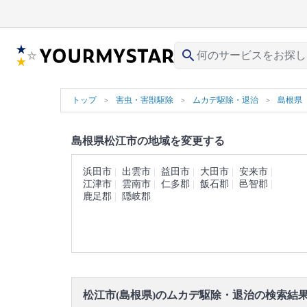
search
トップ
害虫・害獣駆除
ムカデ駆除・退治
島根県
島根県松江市の地域を変更する
浜田市
出雲市
益田市
大田市
安来市
江津市
雲南市
仁多郡
飯石郡
邑智郡
鹿足郡
隠岐郡
松江市(島根県)のムカデ駆除・退治の検索結