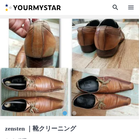
search
menu
zensten
｜靴クリーニング