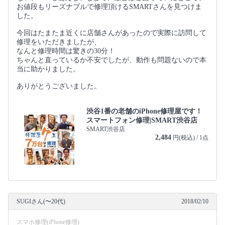
お値段もリーズナブルで修理頂けるSMARTさんを見つけま
した。
今回はたまたま近くに店舗さんがあったので実際に訪問して
修理をいただきましたが、
なんと修理時間は驚きの30分！
ちゃんと直っているか不安でしたが、動作も問題ないので本
当に助かりました。
ありがとうございました。
渋谷1番の老舗のiPhone修理屋です！
スマートフォン修理|SMART渋谷店
SMART渋谷店
2,484
円(税込) / 1点
SUGIさん(〜20代)
2018/02/10
スマホ修理(iPhone修理)