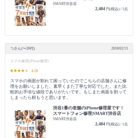
SMART渋谷店
2,484
円(税込) / 1点
つさん(〜20代)
2018/02/13
スマホ修理(iPhone修理)
4.20
スマホの画面が割れて困っていたのでこちらの店舗さんに修
理をお願いしました。素早くまた丁寧な対応でした。また比
較的お手頃な値段でありがたいです。もしまた画面を割って
しまったら頼もうと思います。
渋谷1番の老舗のiPhone修理屋です！
スマートフォン修理|SMART渋谷店
SMART渋谷店
2,484
円(税込) / 1点