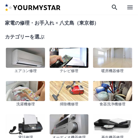
search
menu
家電の修理・お手入れ × 八丈島（東京都）
カテゴリーを選ぶ
エアコン修理
テレビ修理
暖房機器修理
洗濯機修理
掃除機修理
食器洗浄機修理
電話修理
オーディオ機器修理
再生機器修理