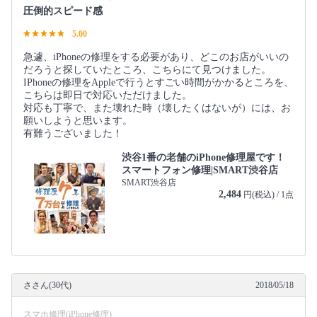
圧倒的スピード感
5.00
急遽、iPhoneの修理をする必要があり、どこのお店がいいの
だろうと探していたところ、こちらにて見つけました。
IPhoneの修理をAppleで行うとすごい時間がかかるところを、
こちらは即日で対応いただけました。
対応も丁寧で、また壊れた時（壊したくはないが）には、お
願いしようと思います。
有難うございました！
渋谷1番の老舗のiPhone修理屋です！
スマートフォン修理|SMART渋谷店
SMART渋谷店
2,484
円(税込) / 1点
ささん(30代)
2018/05/18
スマホ修理(iPhone修理)