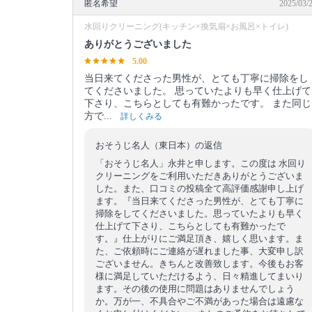
匿名希望
2025/03/
水回りクリーニング(キッチン×換気扇×お風呂×トイレ)
ありがとうございました
5.00
当日来てくださった男性が、とても丁寧に掃除をし
てくださいました。 思っていたよりも早く仕上げて
下さり、こちらとしても有難かったです。 また同じ
方で...
詳しくみる
おそうじ名人（東日本）の返信
「おそうじ名人」永井と申します。この度は 水回り
クリーニングをご利用いただきありがとうございま
した。また、口コミの投稿全て高評価感謝申し上げ
ます。『当日来てくださった男性が、とても丁寧に
掃除をしてくださいました。思っていたよりも早く
仕上げて下さり、こちらとしても有難かったで
す。』仕上がりにご満足頂き、嬉しく思います。ま
た、ご依頼時にご連絡が遅れました事、大変申し訳
ございません。きちんと改善致します。今後もお客
様に満足していただけるよう、日々精進してまいり
ます。その後の使用に問題はありませんでしょう
か。万が一、不具合やご不満があった場合は遠慮な