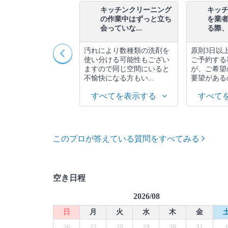
プロの方がトイレクリ
キッチンクリーニング
キッ
ーニングをするとき
の作業中はずっと立ち
を業
、1番気を...
会っていな...
る際、最
尿石を必ず取り切る
汚れにより数種類の洗剤を
原則3日以
。尿石は石化した汚
使い分ける可能性もござい
ご予約する
。トイレとは常に水
ますので同じ空間にいると
が、ご希望
にしてる場所...
不愉快になる方もい...
要望があるの
べてを表示する
すべてを表示する
すべて
このプロが答えている質問をすべてみる
空き日程
2026/08
日
月
火
水
木
金
26
27
28
29
30
31