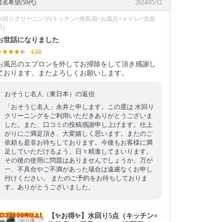
匿名希望(50代)
2024/05/12
水回りクリーニング(キッチン×換気扇×お風呂×トイレ×洗面
所)
お世話になりました
4.60
お風呂のエプロンを外してお掃除をして頂き感謝し
ております。またよろしくお願いします。
おそうじ名人（東日本）の返信
「おそうじ名人」永井と申します。この度は 水回り
クリーニングをご利用いただきありがとうございま
した。また、口コミの投稿感謝申し上げます。仕上
がりにご満足頂き、大変嬉しく思います。またのご
依頼も是非お待ちしております。今後もお客様に満
足していただけるよう、日々精進してまいります。
その後の使用に問題はありませんでしょうか。万が
一、不具合やご不満があった場合は遠慮なくお申し
付けください。 またのご予約をお待ちしておりま
す。ありがとうございました。
【✨お得✨】水回り5点（キッチン×