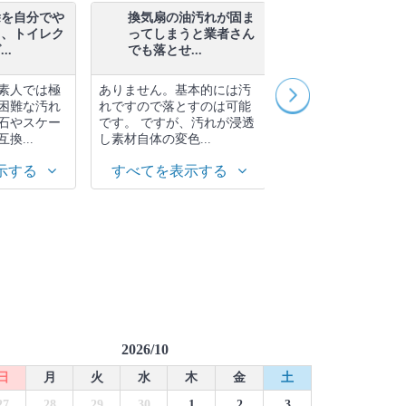
除を自分でや
換気扇の油汚れが固ま
プロだからこ
と、トイレク
ってしまうと業者さん
気扇掃除のコ
..
でも落とせ...
ますか？
素人では極
ありません。基本的には汚
あまり長く放置せず
困難な汚れ
れですので落とすのは可能
に1回はファンまで
石やスケー
です。 ですが、汚れが浸透
洗剤・ブラシで洗っ
換...
し素材自体の変色...
る事をおすすめ...
示する
すべてを表示する
すべてを表示す
2026/10
日
月
火
水
木
金
土
27
28
29
30
1
2
3