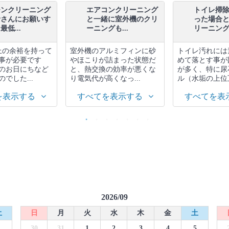
チンクリーニング
エアコンクリーニング
トイレ掃
者さんにお願いす
と一緒に室外機のクリ
った場合
低...
ーニングも...
リーニング.
上の余裕を持って
室外機のアルミフィンに砂
トイレ汚れには
事が必要です
やほこりが詰まった状態だ
めて落とす事が
のお日にちなど
と、熱交換の効率が悪くな
が多く、特に尿
でした...
り電気代が高くなっ...
ル（水垢の上位互
を表示する
すべてを表示する
すべてを表
2026/09
土
日
月
火
水
木
金
土
1
30
31
1
2
3
4
5