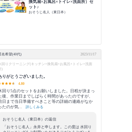
換気扇×お風呂×トイレ×洗面所）セ
ット♪
おそうじ名人（東日本）
匿名希望(40代)
2023/11/17
水回りクリーニング(キッチン×換気扇×お風呂×トイレ×洗面
所)
ありがとうございました。
4.80
水回り5点のセットをお願いしました。日程が決まっ
た後、作業日までしばらく時間があったのですが、
前日まで当日準備すべきこと等の詳細の連絡がなか
ったのが気...
詳しくみる
おそうじ名人（東日本）の返信
「おそうじ名人」永井と申します。この度は 水回り