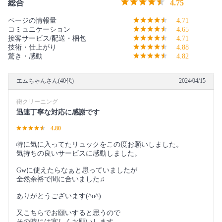
総合
4.75
ページの情報量
4.71
コミュニケーション
4.65
接客サービス/配送・梱包
4.71
技術・仕上がり
4.88
驚き・感動
4.82
エムちゃんさん(40代)
2024/04/15
鞄クリーニング
迅速丁寧な対応に感謝です
4.80
特に気に入ってたリュックをこの度お願いしました。
気持ちの良いサービスに感動しました。
Gwに使えたらなぁと思っていましたが
全然余裕で間に合いました♫
ありがとうございます(^o^)
又こちらでお願いすると思うので
その時には宜しくお願いします