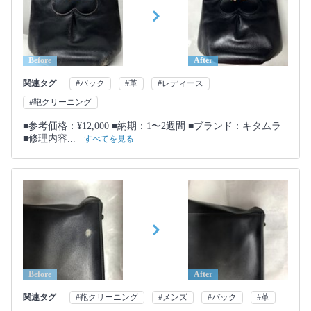
Before
After
関連タグ
#バック
#革
#レディース
#鞄クリーニング
■参考価格：¥12,000 ■納期：1〜2週間 ■ブランド：キタムラ
■修理内容...
すべてを見る
Before
After
関連タグ
#鞄クリーニング
#メンズ
#バック
#革