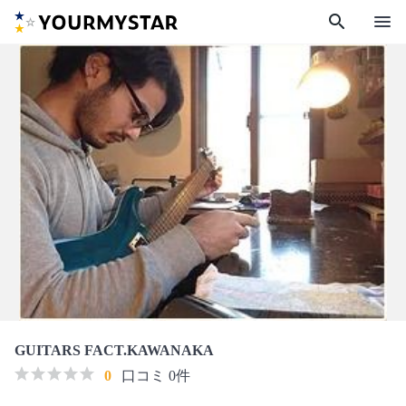
search
menu
GUITARS FACT.KAWANAKA
0
口コミ 0件