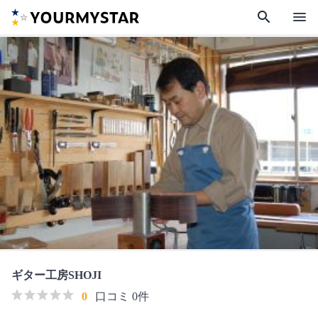
search
menu
ギター工房SHOJI
0
口コミ 0件