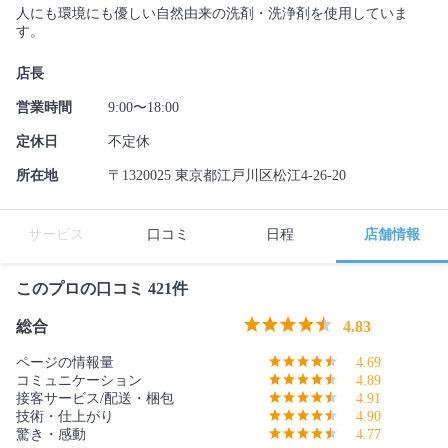
人にも環境にも優しい自然由来の洗剤・洗浄剤を使用していま
す。
店長
営業時間
9:00〜18:00
定休日
不定休
所在地
〒1320025 東京都江戸川区松江4-26-20
サービス
口コミ
日程
店舗情報
このプロの口コミ 421件
総合
4.83
ページの情報量
4.69
コミュニケーション
4.89
接客サービス/配送・梱包
4.91
技術・仕上がり
4.90
驚き・感動
4.77