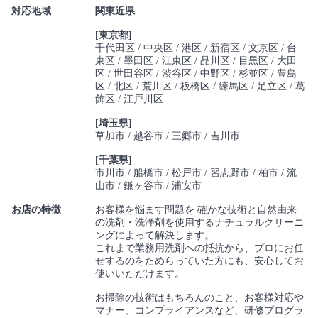
対応地域
関東近県
[東京都]
千代田区
中央区
港区
新宿区
文京区
台
東区
墨田区
江東区
品川区
目黒区
大田
区
世田谷区
渋谷区
中野区
杉並区
豊島
区
北区
荒川区
板橋区
練馬区
足立区
葛
飾区
江戸川区
[埼玉県]
草加市
越谷市
三郷市
吉川市
[千葉県]
市川市
船橋市
松戸市
習志野市
柏市
流
山市
鎌ヶ谷市
浦安市
お店の特徴
お客様を悩ます問題を 確かな技術と自然由来
の洗剤・洗浄剤を使用するナチュラルクリーニ
ングによって解決します。
これまで業務用洗剤への抵抗から、プロにお任
せするのをためらっていた方にも、安心してお
使いいただけます。
お掃除の技術はもちろんのこと、お客様対応や
マナー、コンプライアンスなど、研修プログラ