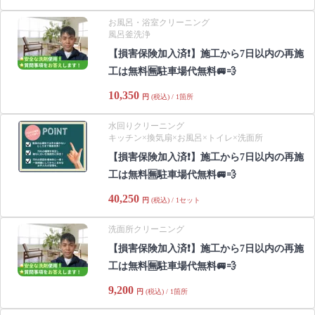
お風呂・浴室クリーニング
風呂釜洗浄
【損害保険加入済❗️】施工から7日以内の再施
工は無料🈚️駐車場代無料🚐💨
10,350
円
(税込) / 1箇所
水回りクリーニング
キッチン×換気扇×お風呂×トイレ×洗面所
【損害保険加入済❗️】施工から7日以内の再施
工は無料🈚️駐車場代無料🚐💨
40,250
円
(税込) / 1セット
洗面所クリーニング
【損害保険加入済❗️】施工から7日以内の再施
工は無料🈚️駐車場代無料🚐💨
9,200
円
(税込) / 1箇所