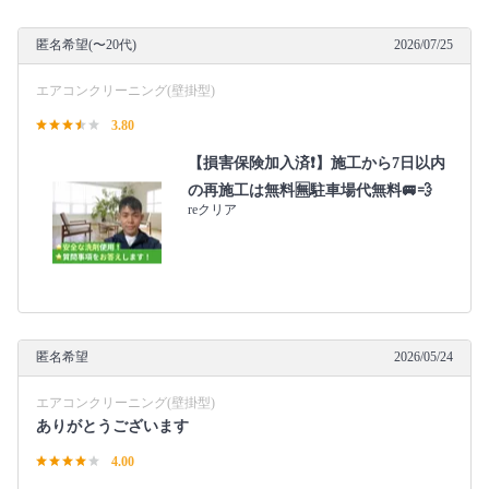
匿名希望(〜20代)
2026/07/25
エアコンクリーニング(壁掛型)
3.80
【損害保険加入済❗️】施工から7日以内
の再施工は無料🈚️駐車場代無料🚐💨
reクリア
匿名希望
2026/05/24
エアコンクリーニング(壁掛型)
ありがとうございます
4.00