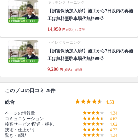
キッチンクリーニング
【損害保険加入済❗️】施工から7日以内の再施
工は無料🈚️駐車場代無料🚐💨
14,950
円
(税込) / 1箇所
トイレクリーニング
【損害保険加入済❗️】施工から7日以内の再施
工は無料🈚️駐車場代無料🚐💨
9,200
円
(税込) / 1箇所
このプロの口コミ 29件
総合
4.53
ページの情報量
4.34
コミュニケーション
4.62
接客サービス/配送・梱包
4.62
技術・仕上がり
4.72
驚き・感動
4.34