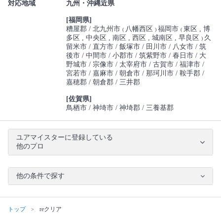
対応地域
九州・沖縄近県
[福岡県]
糟屋郡
北九州市
八幡西区
福岡市
東区
博
(
)
(
多区
中央区
南区
西区
城南区
早良区
久
)
留米市
直方市
飯塚市
田川市
八女市
筑
後市
中間市
小郡市
筑紫野市
春日市
大
野城市
宗像市
太宰府市
古賀市
福津市
宮若市
嘉麻市
朝倉市
那珂川市
鞍手郡
嘉穂郡
朝倉郡
三井郡
[佐賀県]
鳥栖市
神埼市
神埼郡
三養基郡
ユアマイスターに登録している
他のプロ
他の条件で探す
トップ
reクリア