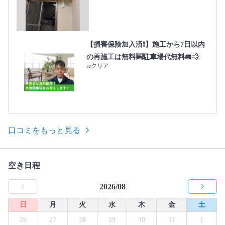
【損害保険加入済❗️】施工から7日以内
の再施工は無料🈚️駐車場代無料🚐💨
reクリア
口コミをもっと見る
空き日程
2026/08
日
月
火
水
木
金
土
26
27
28
29
30
31
1