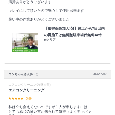
清掃ありがとうございます
キレイにして頂いたので安心して使用出来ます
暑い中の作業ありがとうございました
【損害保険加入済❗️】施工から7日以内
の再施工は無料🈚️駐車場代無料🚐💨
reクリア
ゴンちゃんさん(60代)
2026/05/02
エアコンクリーニング(壁掛型)
エアコンクリーニング
5.00
私は立ち会えてないのですが主人が申しますには
とても感じの良い方が来られて気持ちよくテキパキ