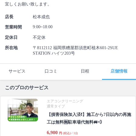
宜しくお願い致します。
店長
松本成也
9:00~18:00
営業時間
定休日
不定休
所在地
〒8112112 福岡県糟屋郡須恵町植木601-2SUE
STATION ハイツ203号
サービス
口コミ
日程
店舗情報
このプロのサービス
エアコンクリーニング
通常タイプ
【損害保険加入済❗️】施工から7日以内の再施
工は無料🈚️駐車場代無料🚐💨
6,900
円
(税込) / 1台