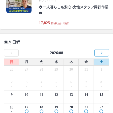
レンジフード
🏠一人暮らしも安心♪女性スタッフ同行作業
☘️
17,825
円
(税込) / 1箇所
空き日程
2026/08
日
月
火
水
木
金
土
26
27
28
29
30
31
1
-
-
-
-
-
-
-
2
3
4
5
6
7
8
-
-
-
-
-
-
-
9
10
11
12
13
14
15
-
-
-
-
-
-
-
17
18
19
20
21
22
16
-