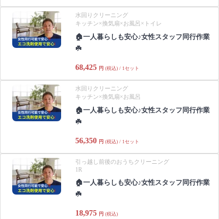
水回りクリーニング
キッチン×換気扇×お風呂×トイレ
🏠一人暮らしも安心♪女性スタッフ同行作業
☘️
68,425
円
(税込) / 1セット
水回りクリーニング
キッチン×換気扇×お風呂
🏠一人暮らしも安心♪女性スタッフ同行作業
☘️
56,350
円
(税込) / 1セット
引っ越し前後のおうちクリーニング
1R
🏠一人暮らしも安心♪女性スタッフ同行作業
☘️
18,975
円
(税込)