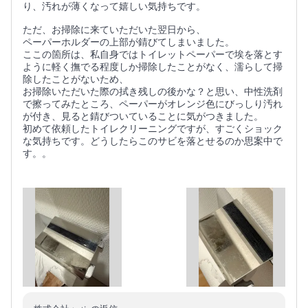
り、汚れが薄くなって嬉しい気持ちです。
ただ、お掃除に来ていただいた翌日から、
ペーパーホルダーの上部が錆びてしまいました。
ここの箇所は、私自身ではトイレットペーパーで埃を落とす
ように軽く撫でる程度しか掃除したことがなく、濡らして掃
除したことがないため、
お掃除いただいた際の拭き残しの後かな？と思い、中性洗剤
で擦ってみたところ、ペーパーがオレンジ色にびっしり汚れ
が付き、見ると錆びついていることに気がつきました。
初めて依頼したトイレクリーニングですが、すごくショック
な気持ちです。どうしたらこのサビを落とせるのか思案中で
す。。