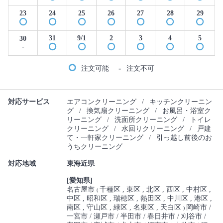
23
24
25
26
27
28
29
31
9/1
2
3
4
5
30
-
-
注文可能
注文不可
対応サービス
エアコンクリーニング
/
キッチンクリーニン
グ
/
換気扇クリーニング
/
お風呂・浴室ク
リーニング
/
洗面所クリーニング
/
トイレ
クリーニング
/
水回りクリーニング
/
戸建
て・一軒家クリーニング
/
引っ越し前後のお
うちクリーニング
対応地域
東海近県
[愛知県]
名古屋市
千種区
東区
北区
西区
中村区
(
中区
昭和区
瑞穂区
熱田区
中川区
港区
南区
守山区
緑区
名東区
天白区
岡崎市
)
一宮市
瀬戸市
半田市
春日井市
刈谷市