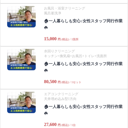
お風呂・浴室クリーニング
風呂釜洗浄
🏠一人暮らしも安心♪女性スタッフ同行作業
☘️
15,000
円
(税込) / 1箇所
水回りクリーニング
キッチン×換気扇×お風呂×トイレ×洗面所
🏠一人暮らしも安心♪女性スタッフ同行作業
☘️
80,500
円
(税込) / 1セット
エアコンクリーニング
天井埋め込み型1方向
🏠一人暮らしも安心♪女性スタッフ同行作業
☘️
27,600
円
(税込) / 1台