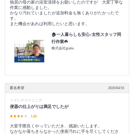
独居の母の家の浴室清掃をお願いしたのですが 大変丁寧な
作業に感動しました。
かなり汚れていましたが追加料金も無くありがたかったで
す。
また機会があれば利用したいと思います。
🏠一人暮らしも安心♪女性スタッフ同
行作業☘️
株式会社gratia
匿名希望
2026/04/16
トイレクリーニング
便器の仕上がりは満足でしたが
3.80
大変手際良くやっていただき、感謝いたします。
なかなか落ちきらなかった便座汚れに手を尽くしてくださ