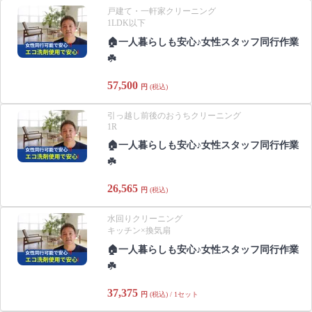
戸建て・一軒家クリーニング
1LDK以下
🏠一人暮らしも安心♪女性スタッフ同行作業
☘️
57,500
円
(税込)
引っ越し前後のおうちクリーニング
1R
🏠一人暮らしも安心♪女性スタッフ同行作業
☘️
26,565
円
(税込)
水回りクリーニング
キッチン×換気扇
🏠一人暮らしも安心♪女性スタッフ同行作業
☘️
37,375
円
(税込) / 1セット