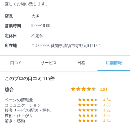
宜しくお願い致します。
店長
大塚
9:00~18:00
営業時間
定休日
不定休
所在地
〒4520908 愛知県清須市寺野元町215-1
口コミ
サービス
日程
店舗情報
このプロの口コミ 115件
総合
4.81
ページの情報量
4.54
コミュニケーション
4.83
接客サービス/配送・梱包
4.92
技術・仕上がり
4.93
驚き・感動
4.84