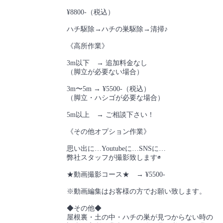
¥8800-（税込）
ハチ駆除→ハチの巣駆除→清掃♪
《高所作業》
3m以下 → 追加料金なし
（脚立が必要ない場合）
3m〜5m → ¥5500-（税込）
（脚立・ハシゴが必要な場合）
5m以上 → ご相談下さい！
《その他オプション作業》
思い出に…Youtubeに…SNSに…
弊社スタッフが撮影致します◉
★動画撮影コース★ → ¥5500-
※動画編集はお客様の方でお願い致します。
◆その他◆
屋根裏・土の中・ハチの巣が見つからない時の