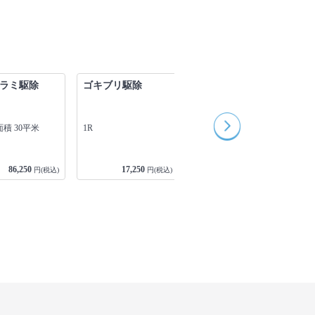
ラミ駆除
ゴキブリ駆除
ネズミ駆除
積 30平米
1R
延べ床面積 60平米
1
86,250
17,250
34,500
円(税込)
円(税込)
円(税込)