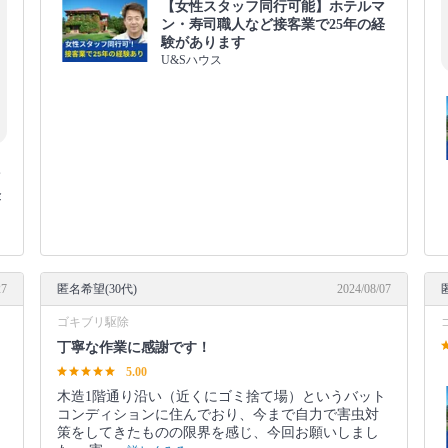
【女性スタッフ同行可能】ホテルマ
ン・寿司職人など接客業で25年の経
験があります
U&Sハウス
マ
経
27
匿名希望(30代)
2024/08/07
ゴキブリ駆除
丁寧な作業に感謝です！
5.00
木造1階通り沿い（近くにゴミ捨て場）というバット
コンディションに住んでおり、今まで自力で害虫対
策をしてきたものの限界を感じ、今回お願いしまし