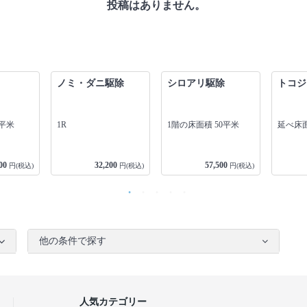
投稿はありません。
ノミ・ダニ駆除
シロアリ駆除
トコジ
0平米
1R
1階の床面積 50平米
延べ床面
00
32,200
57,500
円(税込)
円(税込)
円(税込)
他の条件で探す
人気カテゴリー