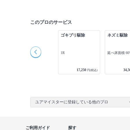
このプロのサービス
トコジラミ駆除
ゴキブリ駆除
ネズミ駆除
延べ床面積 30平米
1R
延べ床面積 6
86,250
17,250
34,5
込)
円(税込)
円(税込)
ユアマイスターに登録している他のプロ
ご利用ガイド
探す