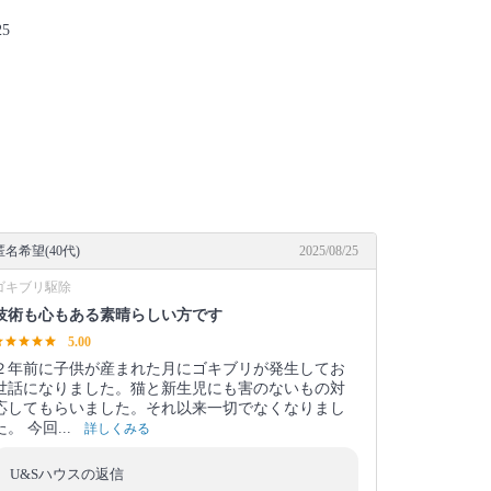
5
匿名希望(40代)
2025/08/25
ゴキブリ駆除
技術も心もある素晴らしい方です
5.00
２年前に子供が産まれた月にゴキブリが発生してお
世話になりました。猫と新生児にも害のないもの対
応してもらいました。それ以来一切でなくなりまし
た。 今回...
詳しくみる
U&Sハウスの返信