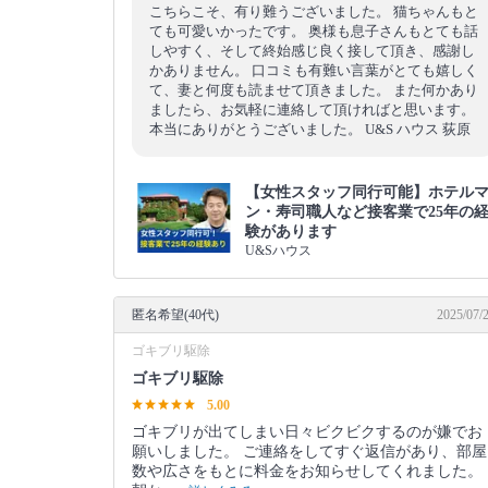
こちらこそ、有り難うございました。 猫ちゃんもと
ても可愛いかったです。 奥様も息子さんもとても話
しやすく、そして終始感じ良く接して頂き、感謝し
かありません。 口コミも有難い言葉がとても嬉しく
て、妻と何度も読ませて頂きました。 また何かあり
ましたら、お気軽に連絡して頂ければと思います。
本当にありがとうございました。 U&S ハウス 荻原
【女性スタッフ同行可能】ホテル
ン・寿司職人など接客業で25年の
験があります
U&Sハウス
匿名希望(40代)
2025/07/
ゴキブリ駆除
ゴキブリ駆除
5.00
ゴキブリが出てしまい日々ビクビクするのが嫌でお
願いしました。 ご連絡をしてすぐ返信があり、部屋
数や広さをもとに料金をお知らせしてくれました。