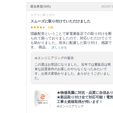
匿名希望(50代)
2023/07/
エアコン取り付け
スムーズに取り付けていただけました
4.80
隠蔽配管ということで家電量販店での取り付けを断
られて困っておりましたので、対応いただけてとて
も助かりました。排水に配慮した取り付け、感謝で
す。 商品...
詳しくみる
skエンジニアリングの返信
この度はお世話になりました。 近年では量販店は簡
単な設置条件のお家しかやらなくなったみたいで
す。お茶大変助かりました。ありがとうございまし
た。
★物価高騰に対抗・品質に自信あ
★新品取り付け全て対応可能！電
工事士資格取得が伺います！
skエンジニアリング