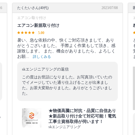
16
たくたいさん(40代)
2023/07/08
エアコン取り付け
エアコン新規取り付け
5.00
暑い、急な依頼の中、快くご対応頂きまして、あり
がとうございました。 手際よく作業もして頂き、感
謝致します。 また、機会がありましたら、よろしく
お願...
詳しくみる
skエンジニアリングの返信
この度はお世話になりました。お写真頂いていたの
でイメージしていた通り仕上げることが出来まし
た。お茶大変助かりました。ありがとうございまし
た。
り
★物価高騰に対抗・品質に自信あり
気
★新品取り付け全て対応可能！電気
工事士資格取得が伺います！
skエンジニアリング