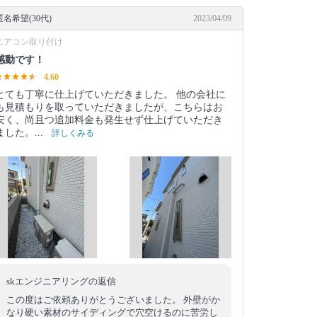
匿名希望(30代)
2023/04/09
エアコン取り付け
感動です！
4.60
とても丁寧に仕上げていただきました。 他の会社に
も見積もりを取っていただきましたが、こちらはお
安く、尚且つ追加料金も発生せず仕上げていただき
ました。...
詳しくみる
skエンジニアリングの返信
この度はご依頼ありがとうございました。 外壁がか
なり硬い素材のサイディングで穴空けるのに苦労し