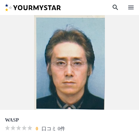
search
menu
WASP
0
口コミ 0件