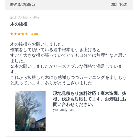
匿名希望(50代)
2024/10/21
庭木の伐採・抜根
木の抜根
4.80
木の抜根をお願いしました。
作業をして頂いている途中根本を引き上げると
すごく大きな根が張っていてとても自分では無理だなと思い
ました。
２本お願いしましたがリーズナブルな価格で満足していま
す。
これから抜根した木にも感謝しつつガーデニングを楽しもう
と思っています。ありがとうございました
現地見積もり無料対応！庭木造園、抜
根、伐採も対応してます。お気軽にお
問い合わせください。
ym.handyman