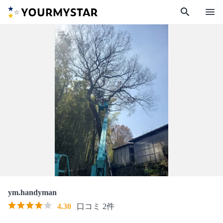
search
menu
ym.handyman
4.30
口コミ 2件