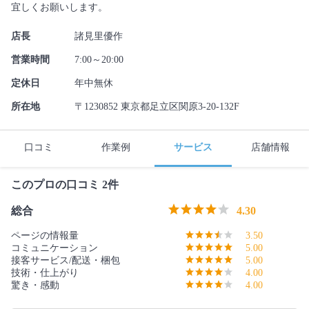
宜しくお願いします。
店長
諸見里優作
営業時間
7:00～20:00
定休日
年中無休
所在地
〒1230852 東京都足立区関原3-20-132F
口コミ
作業例
サービス
店舗情報
このプロの口コミ 2件
総合
4.30
ページの情報量
3.50
コミュニケーション
5.00
接客サービス/配送・梱包
5.00
技術・仕上がり
4.00
驚き・感動
4.00