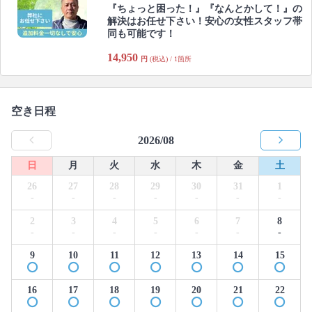
『ちょっと困った！』『なんとかして！』の
解決はお任せ下さい！安心の女性スタッフ帯
同も可能です！
14,950
円
(税込) / 1箇所
空き日程
2026/08
日
月
火
水
木
金
土
26
27
28
29
30
31
1
-
-
-
-
-
-
-
2
3
4
5
6
7
8
-
-
-
-
-
-
-
9
10
11
12
13
14
15
16
17
18
19
20
21
22