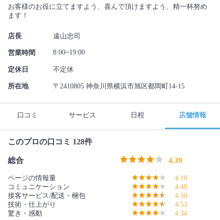
お客様のお役に立てますよう、喜んで頂けますよう、精一杯努め
ます！
店長
遠山忠司
8:00~19:00
営業時間
定休日
不定休
所在地
〒2410805 神奈川県横浜市旭区都岡町14-15
口コミ
サービス
日程
店舗情報
このプロの口コミ 128件
総合
4.39
ページの情報量
4.10
コミュニケーション
4.48
接客サービス/配送・梱包
4.50
技術・仕上がり
4.53
驚き・感動
4.34