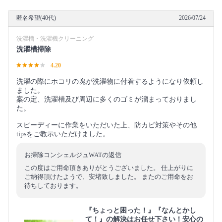
匿名希望(40代)
2026/07/24
洗濯槽・洗濯機クリーニング
洗濯槽掃除
4.20
洗濯の際にホコリの塊が洗濯物に付着するようになり依頼し
ました。
案の定、洗濯槽及び周辺に多くのゴミが溜まっておりまし
た。
スピーディーに作業をいただいた上、防カビ対策やその他
tipsをご教示いただけました。
お掃除コンシェルジュWATの返信
この度はご用命頂きありがとうございました。 仕上がりに
ご納得頂けたようで、安堵致しました。 またのご用命をお
待ちしております。
『ちょっと困った！』『なんとかし
て！』の解決はお任せ下さい！安心の