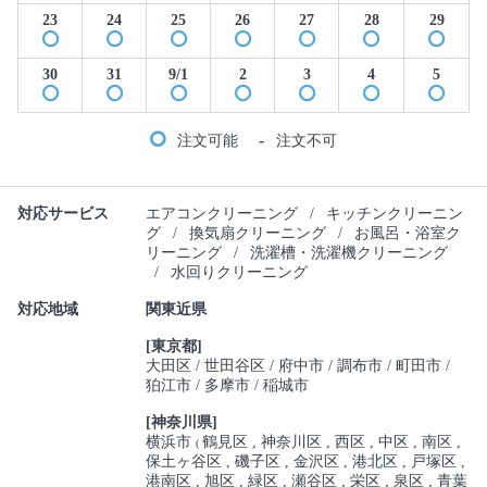
23
24
25
26
27
28
29
30
31
9/1
2
3
4
5
-
注文可能
注文不可
対応サービス
エアコンクリーニング
/
キッチンクリーニン
グ
/
換気扇クリーニング
/
お風呂・浴室ク
リーニング
/
洗濯槽・洗濯機クリーニング
/
水回りクリーニング
対応地域
関東近県
[東京都]
大田区
世田谷区
府中市
調布市
町田市
狛江市
多摩市
稲城市
[神奈川県]
横浜市
鶴見区
神奈川区
西区
中区
南区
(
保土ヶ谷区
磯子区
金沢区
港北区
戸塚区
港南区
旭区
緑区
瀬谷区
栄区
泉区
青葉