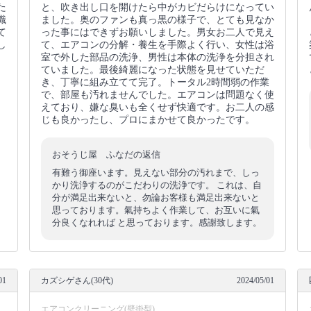
た
と、吹き出し口を開けたら中がカビだらけになってい
識
ました。奥のファンも真っ黒の様子で、とても見なか
て
った事にはできずお願いしました。男女お二人で見え
し
て、エアコンの分解・養生を手際よく行い、女性は浴
室で外した部品の洗浄、男性は本体の洗浄を分担され
ていました。最後綺麗になった状態を見せていただ
き、丁寧に組み立てて完了。トータル2時間弱の作業
で、部屋も汚れませんでした。エアコンは問題なく使
えており、嫌な臭いも全くせず快適です。お二人の感
じも良かったし、プロにまかせて良かったです。
おそうじ屋 ふなだの返信
有難う御座います。見えない部分の汚れまで、しっ
かり洗浄するのがこだわりの洗浄です。 これは、自
分が満足出来ないと、勿論お客様も満足出来ないと
思っております。氣持ちよく作業して、お互いに氣
分良くなれれば と思っております。感謝致します。
01
カズシゲさん(30代)
2024/05/01
エアコンクリーニング(壁掛型)