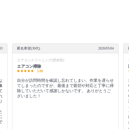
03
匿名希望(30代)
2026/05/04
エアコンクリーニング(壁掛型)
エアコン掃除
5.00
な
自分が訪問時間を確認し忘れてしまい、作業を遅らせ
像
てしまったのですが、最後まで親切や対応と丁寧に掃
て
除していただいて感謝しかないです。 ありがとうご
れ
ざいました！
り
と
に
で