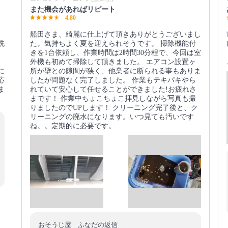
また機会があればリピート
4.80
。
船田さま、綺麗に仕上げて頂きありがとうございまし
洗
た。気持ちよく夏を迎えられそうです。 掃除機能付
きを1台依頼し、作業時間は2時間30分程で、今回は室
外機も初めて掃除して頂きました。 エアコン設置ヶ
に
所が壁との隙間が狭く、他業者に断られる事もありま
応
したが問題なく完了しました。 作業もテキパキやら
ま
れていて安心して任せることができました!お疲れさ
まです！ 作業中ちょこちょこ拝見しながら写真も撮
りましたのでUPします！ クリーニング完了後と、ク
リーニングの廃水になります。いつ見ても汚いです
ね。。定期的に必要です。
おそうじ屋 ふなだの返信