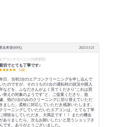
匿名希望(60代)
2025/11/21
エアコンクリーニング(壁掛型)
親切でとても丁寧です♪
5.00
本日、当初2台のエアコンクリーニングを申し込んで
いたのですが、そのうちの1台の運転時の状況や購入
年などを、ふなださんがよく見てくださり"これは買
い替えの対象のようです"と、ご提案くださり、急
遽、他の1台のみのクリーニングに切り替えていただ
きました。柔軟に対応していただき感謝いたします。
クリーニングしていただいたエアコンは、とても丁寧
に掃除をしていただき、大満足です！！ またの機会
がありましたら、次もお願いしたいと思うショップさ
んです。ありがとうございました。