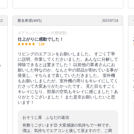
12
匿名希望(40代)
2025/07/24
エアコンクリーニング(壁掛型)
仕上がりに感動でした！
5.00
リビングのエアコンをお願いしました。 すごく丁寧
に説明、作業してくださいました。あんなに分解して
あ
掃除できるとは驚きでした！ 以前他の業者さんにお
願いした時なのか、なんと中の部品が割れている事が
発覚し、そちらまで直していただきました。 室外機
もお願いしましたが、室外機の周りもキレイにしてく
ださって大変ありがたかったです。 見た目もすごく
キレイになり、部屋の空気もキレイに感じました！あ
りがとうございました！ また是非お願いしたいと思
います！
おそうじ屋 ふなだの返信
有難うございます😊 大変感謝の気持ちで一杯です。
僕は、気持ちでエアコンと接して居ますので、ご満