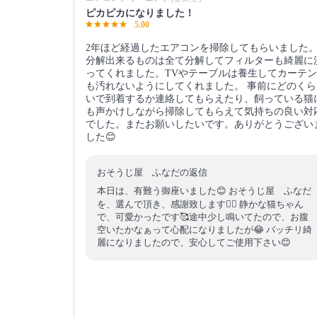
ピカピカになりました！
5.00
2年ほど経過したエアコンを掃除してもらいました
分解出来るものは全て分解してフィルターも綺麗に
ってくれました。TVやテーブルは養生してカーテン
も汚れないようにしてくれました。 事前にどのくら
いで到着するか連絡してもらえたり、飼っている猫
も声かけしながら掃除してもらえて気持ちの良い対
でした。またお願いしたいです。ありがとうござい
した😊
おそうじ屋 ふなだの返信
本日は、有難う御座いました😊 おそうじ屋 ふなだ
を、選んで頂き、感謝致します🙇‍♂️ 静かな猫ちゃん
で、可愛かったです🥰途中少し鳴いてたので、お腹
空いたかなぁって心配になりましたが😂 バッチリ綺
麗になりましたので、安心してご使用下さい😊