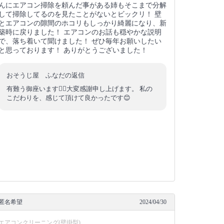
んにエアコン掃除を頼んだ事がある姉もそこまで分解
して掃除してるのを見たことがないとビックリ！ 壁
とエアコンの隙間のホコリもしっかり綺麗になり、新
築時に戻りました！ エアコンのお話も穏やかな説明
で、落ち着いて聞けました！ ぜひ毎年お願いしたい
と思っております！ ありがとうございました！
おそうじ屋 ふなだの返信
有難う御座います🙇‍♂️大変感謝申し上げます。 私の
こだわりを、感じて頂けて良かったです😊
匿名希望
2024/04/30
エアコンクリーニング(壁掛型)