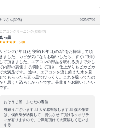
ヤマさん(30代)
2025/07/20
エアコンクリーニング(壁掛型)
真っ黒
5.00
リビング(4年目)と寝室(10年目)の2台をお掃除して頂
きました。カビが気になりお願いしたら、すぐに対応
して頂きました。エアコンの部品を取れる所まで外し
て内部の裏側まで掃除して頂き、仕上がりもピカピカ
で大満足です。 途中、エアコンを流し終えた水を見
せてもらったら真っ黒でびっくり。これを吸ってたの
かと思うと恐ろしかったです。是非またお願いしたい
です。
おそうじ屋 ふなだの返信
有難うございます🙇‍♂️ 大変感謝致します🙇‍♂️ 僕の作業
は、僕自身が納得して、提供させて頂けるクオリテ
ィが有りますので、ご満足頂けて大変嬉しく思いま
す😊