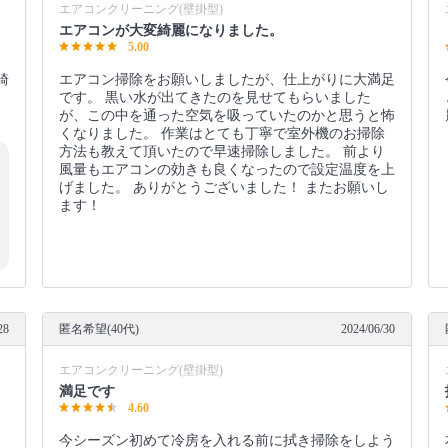
エアコンクリーニング(壁掛型)
エアコンが大変綺麗になりました。
5.00
綺
エアコン掃除をお願いしましたが、仕上がりに大満足
です。 黒い水が出てきたのを見せてもらいました
が、この中を通った空気を吸っていたのかと思うと怖
くなりました。 作業はとても丁寧で室外機のお掃除
方法も教えて頂いたので早速掃除しました。 前より
風量もエアコンの効きも良くなったので設定温度を上
げました。 ありがとうございました！ またお願いし
ます！
28
匿名希望(40代)
2024/06/30
エアコンクリーニング(壁掛型)
満足です
4.60
、
今シーズン初めて冷房を入れる前に拭き掃除をしよう