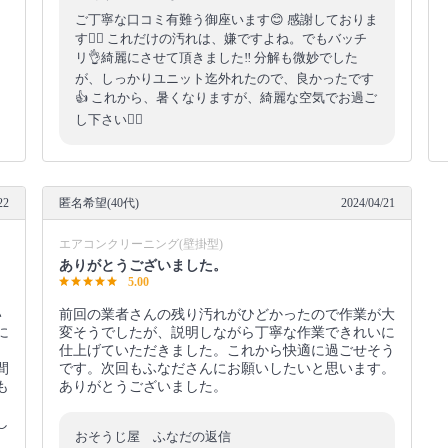
ご丁寧な口コミ有難う御座います😊 感謝しておりま
す🙇‍♂️ これだけの汚れは、嫌ですよね。でもバッチ
リ👌綺麗にさせて頂きました‼️ 分解も微妙でした
が、しっかりユニット迄外れたので、良かったです
👍 これから、暑くなりますが、綺麗な空気でお過ご
し下さい🙇‍♂️
22
匿名希望(40代)
2024/04/21
エアコンクリーニング(壁掛型)
ありがとうございました。
5.00
い
前回の業者さんの残り汚れがひどかったので作業が大
に
変そうでしたが、説明しながら丁寧な作業できれいに
仕上げていただきました。これから快適に過ごせそう
間
です。次回もふなださんにお願いしたいと思います。
も
ありがとうございました。
し
おそうじ屋 ふなだの返信