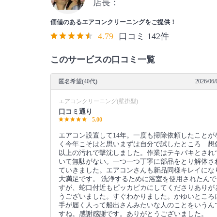
店長：
価値のあるエアコンクリーニングをご提供！
4.79
口コミ 142件
このサービスの口コミ一覧
匿名希望(40代)
2026/06/
エアコンクリーニング(壁掛型)
口コミ通り
5.00
エアコン設置して14年。一度も掃除依頼したことが
く今年こそはと思いまずは自分で試したところ 想
以上の汚れで撃沈しました。作業はテキパキとされ
いて無駄がない。一つ一つ丁寧に部品をとり解体さ
ていきました。エアコンさんも新品同様キレイにな
大満足です。 洗浄するために浴室を使用されたんで
すが、蛇口付近もピッカピカにしてくださりありが
うございました。すぐわかりました。かゆいところ
手が届く人って船出さんみたいな人のことをいうん
すね。感謝感謝です。ありがとうございました。