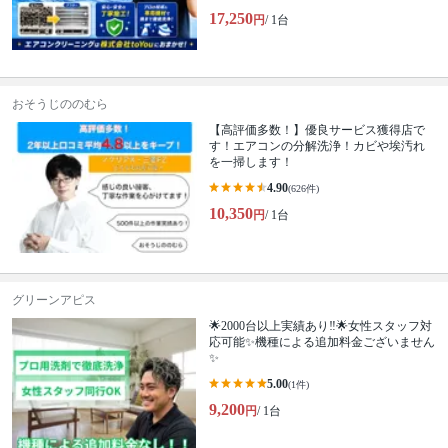
17,250
円
/ 1台
おそうじののむら
【高評価多数！】優良サービス獲得店で
す！エアコンの分解洗浄！カビや埃汚れ
を一掃します！
4.90
(626件)
10,350
円
/ 1台
グリーンアピス
🌟2000台以上実績あり‼️🌟女性スタッフ対
応可能✨機種による追加料金ございません
✨
5.00
(1件)
9,200
円
/ 1台