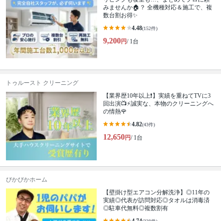
みませんか🏠？ 全機種対応＆施工で、複
数台割お得✨
4.48
(152件)
9,200
円
/ 1台
トゥルースト クリーニング
【業界歴10年以上❗️】実績を重ねてTVに3
回出演📺⚡️誠実な、本物のクリーニングへ
の情熱🌹
4.82
(43件)
12,650
円
/ 1台
ぴかぴかホーム
【壁掛け型エアコン分解洗浄】◎11年の
実績◎代表が訪問対応◎タオルは消毒済
◎駐車代無料◎複数割有