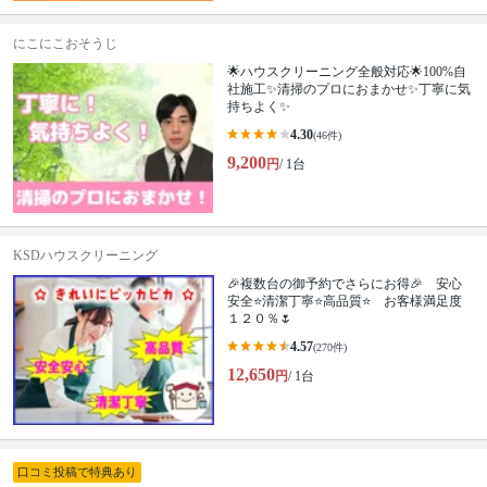
にこにこおそうじ
🌟ハウスクリーニング全般対応🌟100%自
社施工✨清掃のプロにおまかせ✨丁寧に気
持ちよく✨
4.30
(46件)
9,200
円
/ 1台
KSDハウスクリーニング
🎉複数台の御予約でさらにお得🎉 安心
安全⭐清潔丁寧⭐高品質⭐ お客様満足度
１２０％🌷
4.57
(270件)
12,650
円
/ 1台
口コミ投稿で特典あり