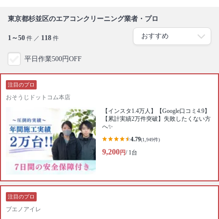
東京都杉並区のエアコンクリーニング業者・プロ
1～50
118
件 ／
件
平日作業500円OFF
注目のプロ
おそうじドットコム本店
【インスタ1.4万人】【Google口コミ4.9】
【累計実績2万件突破】失敗したくない方
へ✨
4.79
(1,949件)
9,200
円
/ 1台
注目のプロ
ブエノアイレ