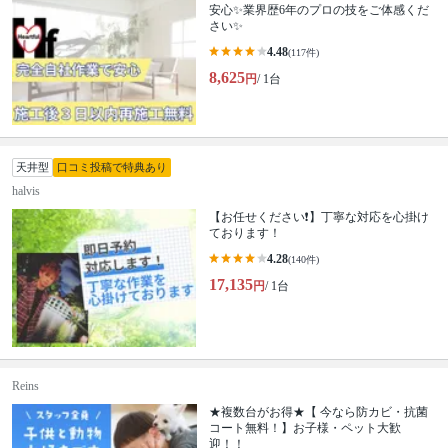
安心✨業界歴6年のプロの技をご体感くだ
さい✨
4.48
(117件)
8,625
円
/ 1台
天井型
口コミ投稿で特典あり
halvis
【お任せください❗️】丁寧な対応を心掛け
ております！
4.28
(140件)
17,135
円
/ 1台
Reins
★複数台がお得★【 今なら防カビ・抗菌
コート無料！】お子様・ペット大歓
迎！！