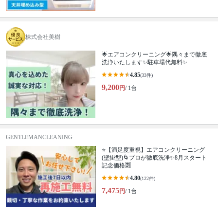
株式会社美樹
🌟エアコンクリーニング🌟隅々まで徹底
洗浄いたします✨駐車場代無料✨
4.85
(33件)
9,200
円
/ 1台
GENTLEMANCLEANING
⭐【満足度重視】エアコンクリーニング
(壁掛型)🌀プロが徹底洗浄✨8月スタート
記念価格🈹
4.80
(122件)
7,475
円
/ 1台