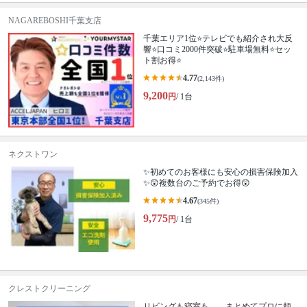
NAGAREBOSHI千葉支店
千葉エリア1位⭐テレビでも紹介され大反
響⭐️口コミ2000件突破⭐️駐車場無料⭐セッ
ト割お得⭐
4.77
(2,143件)
9,200
円
/ 1台
ネクストワン
✨初めてのお客様にも安心の損害保険加入
✨😲複数台のご予約でお得😲
4.67
(345件)
9,775
円
/ 1台
クレストクリーニング
リビングも寝室も…、まとめてプロに頼