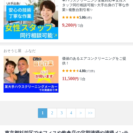
🌟ハウスクリーニング全般対応🌟女性ス
タッフ同行相談可能✨大手出身の丁寧な作
業✨複数台割引有✨
5.00
(1件)
9,200
円
/ 1台
おそうじ屋 ふなだ
価値のあるエアコンクリーニングをご提
供！
4.80
(172件)
11,500
円
/ 1台
1
2
3
4
>
>>
東京都杉並区でオフィスや飲食店の定期清掃や清掃メンテ