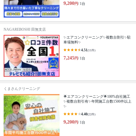
9,200
円
/ 1台
NAGAREBOSHI 田無支店
✨エアコンクリーニング✨複数台割引✨駐
車場無料✨
4.51
(11件)
7,245
円
/ 1台
くまさんクリーニング
🌟エアコンクリーニング🌟100%自社施工
✨複数台割引有✨年間施工台数1500件以上
✨
4.40
(22件)
9,200
円
/ 1台