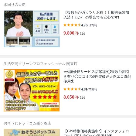
水回りの天使
【複数台がガッツリお得！】損害保険加
入済！万が一の場合でも安心です❗️
4.78
(117件)
9,800
円
/ 1台
生活空間クリーンプロフェッショナル 関東店
⭐公認優良サービス店❗保証⭕️複数台割引
き有り⭕️口コミ750件突破🎉天然エコ洗剤
使用🌎
4.81
(779件)
8,050
円
/ 1台
おそうじドットコム鎌ヶ谷店
【GW特別価格実施中❗️】インスタフォロ
ワー1.4万人🌸Google評価4.9🌟