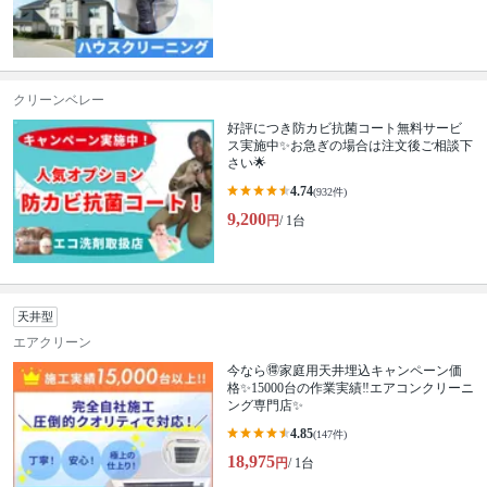
クリーンベレー
好評につき防カビ抗菌コート無料サービ
ス実施中✨お急ぎの場合は注文後ご相談下
さい🌟
4.74
(932件)
9,200
円
/ 1台
天井型
エアクリーン
今なら🉐家庭用天井埋込キャンペーン価
格✨15000台の作業実績‼️エアコンクリーニ
ング専門店✨
4.85
(147件)
18,975
円
/ 1台