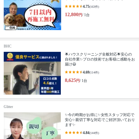
4.75
(163件)
12,800
円
/ 1台
BHC
🌟ハウスクリーニング全般対応🌟安心の
自社作業✨プロの技術でお客様に感動をお
届け😃
4.69
(114件)
8,625
円
/ 1台
Glitter
✨今の時期がお得に✨女性スタッフ対応で
安心✨親切丁寧な対応でご好評頂いており
ます✨
4.84
(144件)