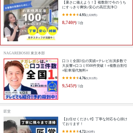
【暑さに備えよう！】複数割で今のうち
にすっきり爽快♪︎安心の高圧洗浄◎
4.93
(2,028件)
8,740
円
/ 1台
NAGAREBOSHI 東京本部
口コミ全国1位の実績⭐テレビ出演多数で
大反響⭐口コミ9500件突破！⭐複数台割引
⭐駐車場代無料⭐
4.76
(9,911件)
9,545
円
/ 1台
匠堂
【お任せください❗️】丁寧な対応を心掛け
ております！
4.72
(243件)