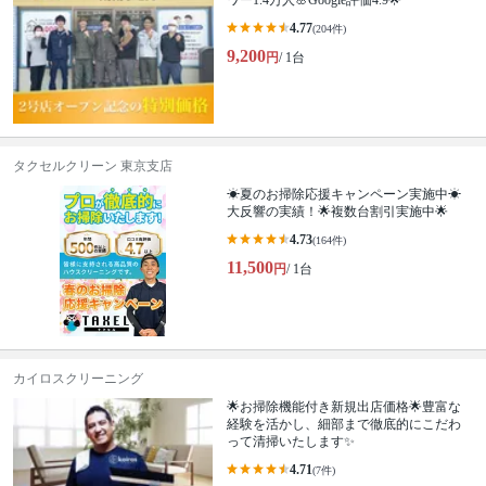
4.77
(204件)
9,200
円
/ 1台
タクセルクリーン 東京支店
☀夏のお掃除応援キャンペーン実施中☀
大反響の実績！🌟複数台割引実施中🌟
4.73
(164件)
11,500
円
/ 1台
カイロスクリーニング
🌟お掃除機能付き新規出店価格🌟豊富な
経験を活かし、細部まで徹底的にこだわ
って清掃いたします✨
4.71
(7件)