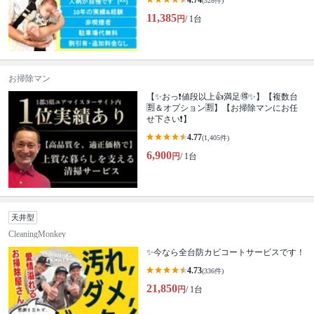
4.74
(328件)
11,385
円
/ 1台
お掃除マン
【✨おっ❗値段以上👍満足🉐✨】【複数台
🈹＆オプション🈹】【お掃除マンにお任
せ下さい❗】
4.77
(1,405件)
6,900
円
/ 1台
天井型
CleaningMonkey
✨今なら全台防カビコートサービスです！
4.73
(336件)
21,850
円
/ 1台