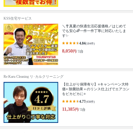
KSS住宅サービス
＼🎐真夏の快適生活応援価格／はじめて
でも安心🌈一件一件丁寧に対応いたしま
す✨
4.84
(184件)
8,050
円
/ 1台
Re:Karu Cleaning リ･カルクリーニング
【仕上がり保障有り】⭐キャンペーン大特
価⭐ 除菌効果＋のリンス仕上げでエアコン
をピカピカに⭐
4.77
(438件)
11,385
円
/ 1台