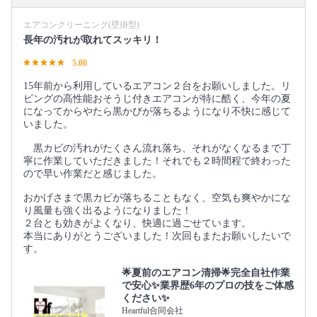
エアコンクリーニング(壁掛型)
長年の汚れが取れてスッキリ！
5.00
15年前から利用しているエアコン２台をお願いしました。リ
ビングの高性能おそうじ付きエアコンが特に酷く、今年の夏
になってからやたら黒かびが落ちるようになり不快に感じて
いました。
黒カビの汚れがたくさん流れ落ち、それがなくなるまで丁
寧に作業していただきました！それでも２時間程で終わった
ので早い作業だと感じました。
おかげさまで黒カビが落ちることもなく、空気も爽やかにな
り風量も強く出るようになりました！
２台とも効きがよくなり、快適に過ごせています。
本当にありがとうございました！次回もまたお願いしたいで
す。
🌟夏前のエアコン清掃🌟完全自社作業
で安心✨業界歴6年のプロの技をご体感
ください✨
Heartful合同会社