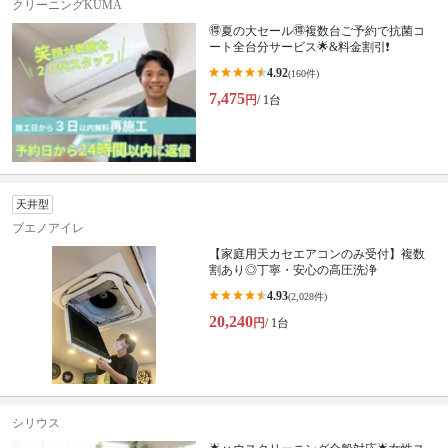
クリーニングKUMA
🉐夏の大セール🉐複数台ご予約で抗菌コ
ート全台分サービス🌟&料金割引❗️
4.92
(160件)
7,475
円
/ 1台
天井型
ブエノアイレ
【家庭用天カセエアコンのみ受付】複数
割あり◎丁寧・安心の高圧洗浄
4.93
(2,028件)
20,240
円
/ 1台
シリウス