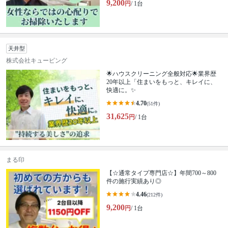
9,200
円
/ 1台
天井型
株式会社キュービング
🌟ハウスクリーニング全般対応🌟業界歴
20年以上「住まいをもっと、キレイに、
快適に。✨
4.70
(51件)
31,625
円
/ 1台
まる印
【☆通常タイプ専門店☆】年間700～800
件の施行実績あり◎
4.46
(212件)
9,200
円
/ 1台