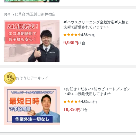
おそうじ革命 埼玉川口新井宿店
🌟ハウスクリーニング全般対応🌟人柄と
技術で評価されています✨✨
4.56
(24件)
9,980
円
/ 1台
おそうじアーキレイ
⭐️お任せください⭐️防カビコートプレゼン
ト🎁エコ洗剤使用してます🌱
4.80
(531件)
10,350
円
/ 1台