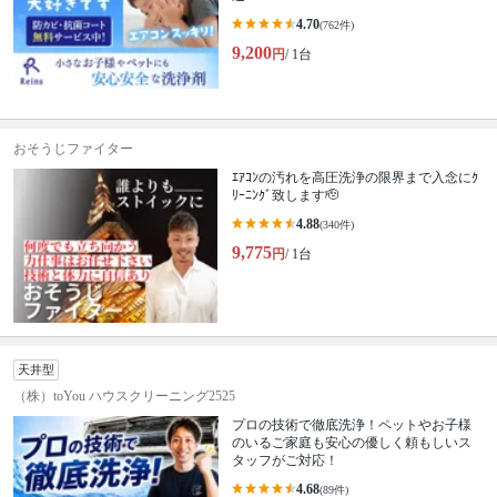
4.70
(762件)
9,200
円
/ 1台
おそうじファイター
ｴｱｺﾝの汚れを高圧洗浄の限界まで入念にｸ
ﾘｰﾆﾝｸﾞ致します🫡
4.88
(340件)
9,775
円
/ 1台
天井型
（株）toYou ハウスクリーニング2525
プロの技術で徹底洗浄！ペットやお子様
のいるご家庭も安心の優しく頼もしいス
タッフがご対応！
4.68
(89件)