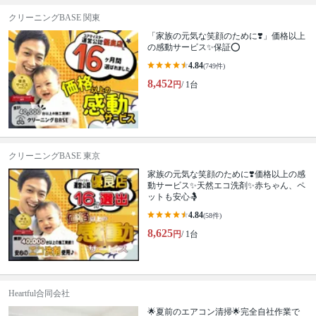
クリーニングBASE 関東
「家族の元気な笑顔のために❣️」価格以上
の感動サービス✨保証⭕️
4.84
(749件)
8,452
円
/ 1台
クリーニングBASE 東京
家族の元気な笑顔のために❣️価格以上の感
動サービス✨天然エコ洗剤✨赤ちゃん、ペ
ットも安心🤱
4.84
(58件)
8,625
円
/ 1台
Heartful合同会社
🌟夏前のエアコン清掃🌟完全自社作業で