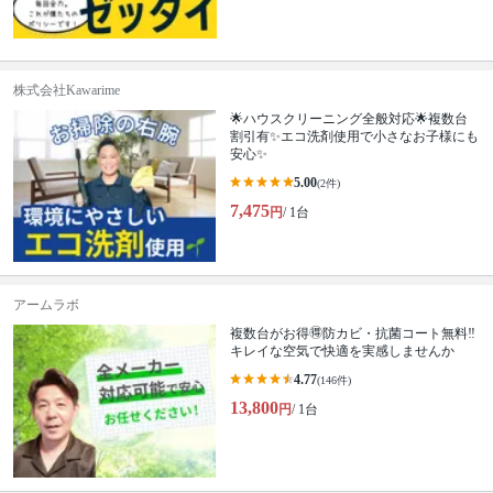
株式会社Kawarime
🌟ハウスクリーニング全般対応🌟複数台
割引有✨エコ洗剤使用で小さなお子様にも
安心✨
5.00
(2件)
7,475
円
/ 1台
アームラボ
複数台がお得🉐防カビ・抗菌コート無料‼️
キレイな空気で快適を実感しませんか
4.77
(146件)
13,800
円
/ 1台