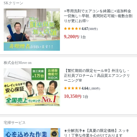
SKクリーン
⭐専用洗剤でエアコンを綺麗に⭐️追加料金
一切無し✨早朝、夜間対応可能✨複数台割
りが更にお得✨
4.67
(388件)
9,200
円
/ 1台
株式会社Move on
【繁忙期前の限定セール🌸】外注なし・
正社員プロチーム！高品質エアコンクリ
ーニング🌸
4.64
(1,080件)
10,350
円
/ 1台
宅掃サービス
☀️分解洗浄☀️【真夏の限定価格】スッキ
リ！丁寧な作業を心がけております