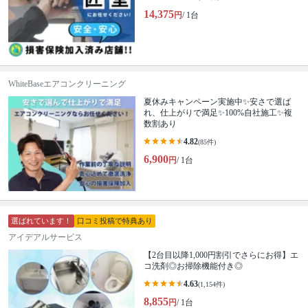
14,375
円
/ 1台
WhiteBaseエアコンクリーニング
夏休みキャンペーン実施中✨安さで選ば
れ、仕上がりで満足✨100%自社施工✨複
数割あり
4.82
(85件)
6,900
円
/ 1台
選ばれています！
口コミ投稿で特典あり
アイデアルサービス
【2台目以降1,000円割引でさらにお得】エ
コ洗剤◎お掃除機能付き◎
4.63
(1,154件)
8,855
円
/ 1台