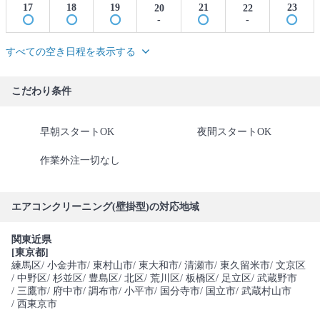
17
18
19
21
23
20
22
-
-
すべての空き日程を表示する
こだわり条件
早朝スタートOK
夜間スタートOK
作業外注一切なし
エアコンクリーニング(壁掛型)の対応地域
関東近県
[東京都]
練馬区
/ 小金井市
/ 東村山市
/ 東大和市
/ 清瀬市
/ 東久留米市
/ 文京区
/ 中野区
/ 杉並区
/ 豊島区
/ 北区
/ 荒川区
/ 板橋区
/ 足立区
/ 武蔵野市
/ 三鷹市
/ 府中市
/ 調布市
/ 小平市
/ 国分寺市
/ 国立市
/ 武蔵村山市
/ 西東京市