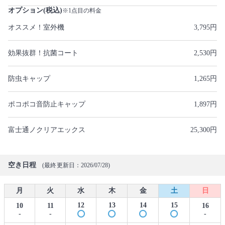
オプション(税込)
※1点目の料金
オススメ！室外機
3,795円
効果抜群！抗菌コート
2,530円
防虫キャップ
1,265円
ポコポコ音防止キャップ
1,897円
富士通ノクリアエックス
25,300円
空き日程
(最終更新日：2026/07/28)
月
火
水
木
金
土
日
12
13
14
15
10
11
16
-
-
-