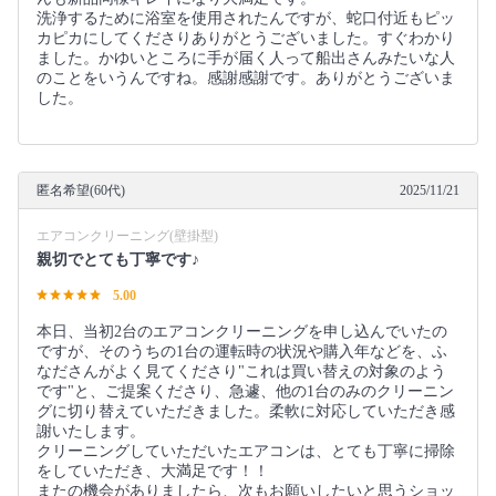
洗浄するために浴室を使用されたんですが、蛇口付近もピッ
カピカにしてくださりありがとうございました。すぐわかり
ました。かゆいところに手が届く人って船出さんみたいな人
のことをいうんですね。感謝感謝です。ありがとうございま
した。
匿名希望(60代)
2025/11/21
エアコンクリーニング(壁掛型)
親切でとても丁寧です♪
5.00
本日、当初2台のエアコンクリーニングを申し込んでいたの
ですが、そのうちの1台の運転時の状況や購入年などを、ふ
なださんがよく見てくださり"これは買い替えの対象のよう
です"と、ご提案くださり、急遽、他の1台のみのクリーニン
グに切り替えていただきました。柔軟に対応していただき感
謝いたします。
クリーニングしていただいたエアコンは、とても丁寧に掃除
をしていただき、大満足です！！
またの機会がありましたら、次もお願いしたいと思うショッ