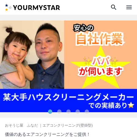
search
menu
おそうじ屋 ふなだ
｜エアコンクリーニング(壁掛型)
価値のあるエアコンクリーニングをご提供！