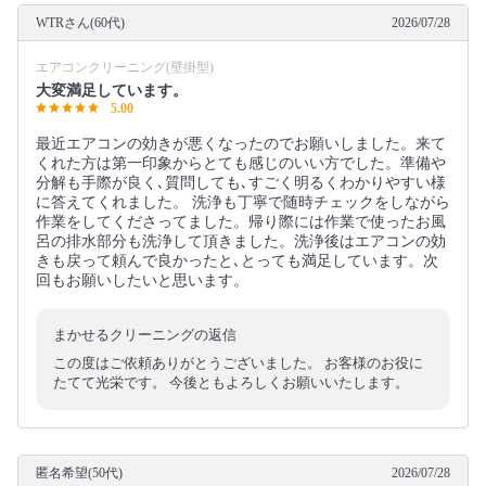
WTRさん(60代)
2026/07/28
エアコンクリーニング(壁掛型)
大変満足しています。
5.00
最近エアコンの効きが悪くなったのでお願いしました。来て
くれた方は第一印象からとても感じのいい方でした。準備や
分解も手際が良く､質問しても､すごく明るくわかりやすい様
に答えてくれました。 洗浄も丁寧で随時チェックをしながら
作業をしてくださってました。帰り際には作業で使ったお風
呂の排水部分も洗浄して頂きました。洗浄後はエアコンの効
きも戻って頼んで良かったと､とっても満足しています。次
回もお願いしたいと思います。
まかせるクリーニングの返信
この度はご依頼ありがとうございました。 お客様のお役に
たてて光栄です。 今後ともよろしくお願いいたします。
匿名希望(50代)
2026/07/28