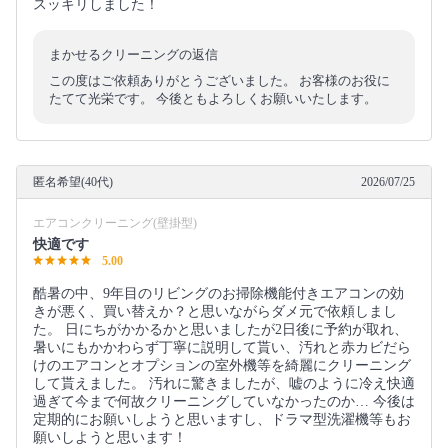
スッキリしました！
まかせるクリーニングの返信
この度はご依頼ありがとうございました。 お客様のお役に
たてて光栄です。 今後ともよろしくお願いいたします。
匿名希望(40代)
2026/07/25
エアコンクリーニング(壁掛型)
快適です
5.00
酷暑の中、9年目のリビングのお掃除機能付きエアコンの効
きが悪く、買い替えか？と思いながらダメ元で依頼しまし
た。 日にちがかかるかと思いましたが2日後に予約が取れ、
暑いにもかかわらず丁寧に説明して貰い、汚れと赤カビだら
けのエアコンとオプションの室外機等を綺麗にクリーニング
して貰えました。 汚れに驚きましたが、嘘のように冷え快適
過ぎて今まで何故クリーニングしていなかったのか… 今後は
定期的にお願いしようと思いますし、ドラマ型洗濯機等もお
願いしようと思います！