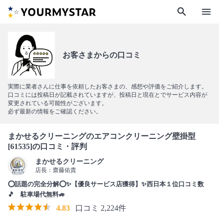
search
menu
お客さまからの口コミ
実際に業者さんに仕事を依頼したお客さまの、感想や評価をご紹介します。
口コミには投稿日が記載されていますが、投稿日と現在とでサービス内容が
変更されている可能性がございます。
必ず最新の情報をご確認ください。
まかせるクリーニングのエアコンクリーニング壁掛型
[61535]の口コミ・評判
まかせるクリーニング
店長：齋藤佑貴
⭕話題の完全分解⭕✨【優良サービス店獲得】✨西日本１位口コミ数
🎵 駐車場代無料🚙
4.83
口コミ 2,224件