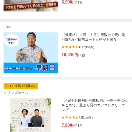
6,900
円
/ 1台
Lefty
【低価格に挑戦！！🎊】複数台で更に割
引‼️防カビ抗菌コートも格安👨🏽‍🔧
4.77
(196件)
10,350
円
/ 1台
口コミ投稿で特典あり
クリンズホーム
【⭐完全分解対応可能店舗】一件一件に心
をこめて。量より質のエアコンクリーニ
ング
4.91
(89件)
7,900
円
/ 1台