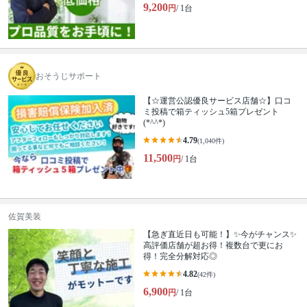
9,200
円
/ 1台
おそうじサポート
【☆運営公認優良サービス店舗☆】口コ
ミ投稿で箱ティッシュ5箱プレゼント
(*^^*)
4.79
(1,040件)
11,500
円
/ 1台
佐賀美装
【急ぎ直近日も可能！】✨今がチャンス✨
高評価店舗が超お得！複数台で更にお
得！完全分解対応◎
4.82
(42件)
6,900
円
/ 1台