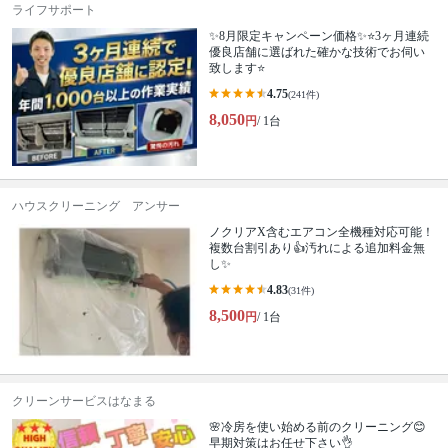
ライフサポート
✨8月限定キャンペーン価格✨⭐️3ヶ月連続
優良店舗に選ばれた確かな技術でお伺い
致します⭐️
4.75
(241件)
8,050
円
/ 1台
ハウスクリーニング アンサー
ノクリアX含むエアコン全機種対応可能！
複数台割引あり👍汚れによる追加料金無
し✨
4.83
(31件)
8,500
円
/ 1台
クリーンサービスはなまる
🌸冷房を使い始める前のクリーニング😊
早期対策はお任せ下さい👌