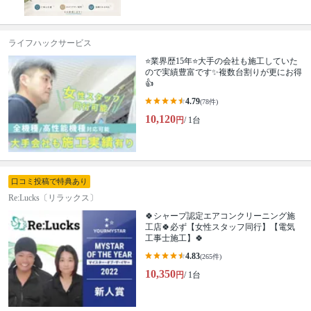
ライフハックサービス
⭐業界歴15年⭐大手の会社も施工していた
ので実績豊富です✨複数台割りが更にお得
👍
4.79
(78件)
10,120
円
/ 1台
口コミ投稿で特典あり
Re:Lucks〔リラックス〕
🍀シャープ認定エアコンクリーニング施
工店🍀必ず【女性スタッフ同行】【電気
工事士施工】🍀
4.83
(265件)
10,350
円
/ 1台