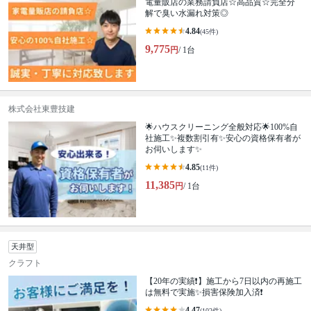
電量販店の業務請負店☆高品質☆完全分
解で臭い水漏れ対策◎
4.84
(45件)
9,775
円
/ 1台
株式会社東豊技建
🌟ハウスクリーニング全般対応🌟100%自
社施工✨複数割引有✨安心の資格保有者が
お伺いします✨
4.85
(11件)
11,385
円
/ 1台
天井型
クラフト
【20年の実績❗️】施工から7日以内の再施工
は無料で実施✨損害保険加入済❗️
4.47
(102件)