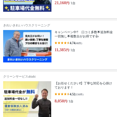
21,160
円
/ 1台
きれいきれいハウスクリーニング
キャンペーン中‼ 口コミ多数🌟追加料金
一切無し🌟複数台がお得です👍
4.74
(48件)
11,385
円
/ 1台
クリーンサービスahiahi
【お任せください❗️】丁寧な対応を心掛け
ております！
4.52
(156件)
8,050
円
/ 1台