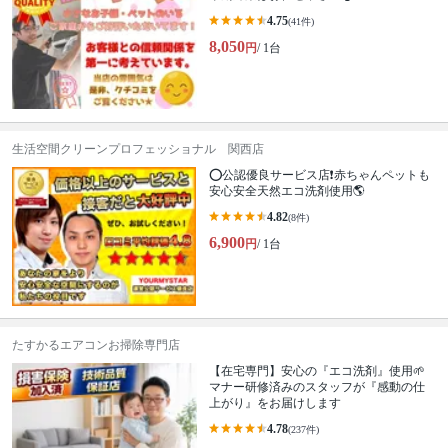
4.75
(41件)
8,050
円
/ 1台
生活空間クリーンプロフェッショナル 関西店
⭕公認優良サービス店❗赤ちゃんペットも
安心安全天然エコ洗剤使用🌎
4.82
(8件)
6,900
円
/ 1台
たすかるエアコンお掃除専門店
【在宅専門】安心の『エコ洗剤』使用🌱
マナー研修済みのスタッフが『感動の仕
上がり』をお届けします
4.78
(237件)