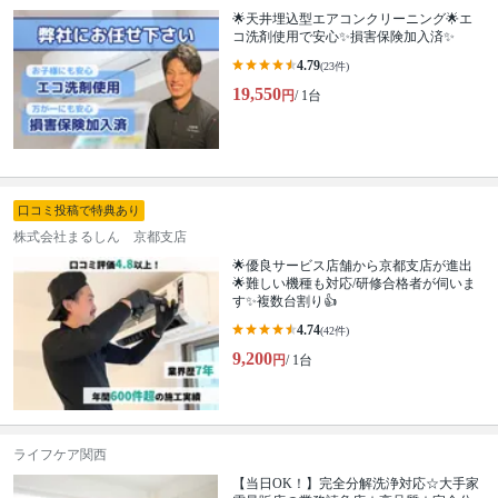
🌟天井埋込型エアコンクリーニング🌟エ
コ洗剤使用で安心✨損害保険加入済✨
4.79
(23件)
19,550
円
/ 1台
口コミ投稿で特典あり
株式会社まるしん 京都支店
🌟優良サービス店舗から京都支店が進出
🌟難しい機種も対応/研修合格者が伺いま
す✨複数台割り👍
4.74
(42件)
9,200
円
/ 1台
ライフケア関西
【当日OK！】完全分解洗浄対応☆大手家