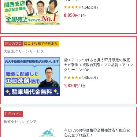
4.54
(212件)
8,050
円
/ 1台
注目のプロ
口コミ投稿で特典あり
大阪北クリーンサービス
🤮エアコンつけると臭う⁉️7月限定の徹底
カビ撃退＋複数台割引✨プロ品質エアコン
クリーニング🌿
4.68
(205件)
7,820
円
/ 1台
注目のプロ
株式会社キレイシア
今だけのお得価格◎全機種対応可能◎安
心安全プロ施工！