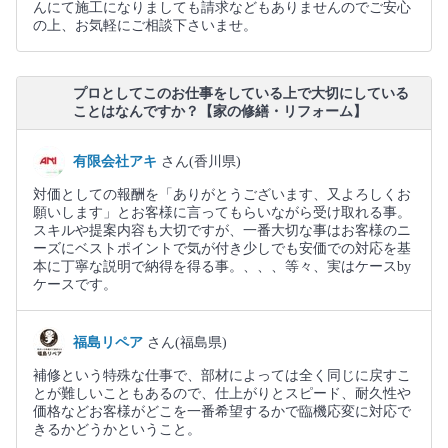
んにて施工になりましても請求などもありませんのでご安心
の上、お気軽にご相談下さいませ。
プロとしてこのお仕事をしている上で大切にしている
ことはなんですか？【家の修繕・リフォーム】
有限会社アキ
さん(香川県)
対価としての報酬を「ありがとうございます、又よろしくお
願いします」とお客様に言ってもらいながら受け取れる事。
スキルや提案内容も大切ですが、一番大切な事はお客様のニ
ーズにベストポイントで気が付き少しでも安価での対応を基
本に丁寧な説明で納得を得る事。、、、等々、実はケースby
ケースです。
福島リペア
さん(福島県)
補修という特殊な仕事で、部材によっては全く同じに戻すこ
とが難しいこともあるので、仕上がりとスピード、耐久性や
価格などお客様がどこを一番希望するかで臨機応変に対応で
きるかどうかということ。