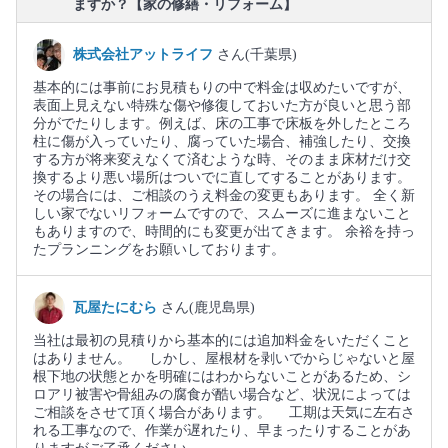
ますか？【家の修繕・リフォーム】
株式会社アットライフ
さん(千葉県)
基本的には事前にお見積もりの中で料金は収めたいですが、
表面上見えない特殊な傷や修復しておいた方が良いと思う部
分がでたりします。例えば、床の工事で床板を外したところ
柱に傷が入っていたり、腐っていた場合、補強したり、交換
する方が将来変えなくて済むような時、そのまま床材だけ交
換するより悪い場所はついでに直してすることがあります。
その場合には、ご相談のうえ料金の変更もあります。 全く新
しい家でないリフォームですので、スムーズに進まないこと
もありますので、時間的にも変更が出てきます。 余裕を持っ
たプランニングをお願いしております。
瓦屋たにむら
さん(鹿児島県)
当社は最初の見積りから基本的には追加料金をいただくこと
はありません。 しかし、屋根材を剥いでからじゃないと屋
根下地の状態とかを明確にはわからないことがあるため、シ
ロアリ被害や骨組みの腐食が酷い場合など、状況によっては
ご相談をさせて頂く場合があります。 工期は天気に左右さ
れる工事なので、作業が遅れたり、早まったりすることがあ