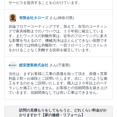
サービスを提供することを心がけています。
有限会社タローズ
さん(神奈川県)
勿論フロアーコーティングです。加えて、在宅のコーティン
グで家具移動までのノウハウは、１０年前に確立していま
す。またワックスの剥離作業は、近年のフローリングに多大
な影響を与えるので、機械洗浄はほとんどできない状態です
が、弊社では特殊な剥離剤で、一切フローリングにストレス
をかけることなく剥離する技術を確立しています。
総栄塗装株式会社
さん(千葉県)
当社は、まずお客様に工事の原価を知って頂き、原価＋営業
利益２割＝お値段とご説明いたします。次に、どのような施
工をするのかをご説明いたします。職人は２０年以上のベテ
ランしか施工いたしません。お客様との信頼関係を築き上げ
ていきます。信頼関係なしでは良い工事はできません。
訪問の見積もりをしてもらうと、どれくらい料金がか
かりますか？【家の修繕・リフォーム】