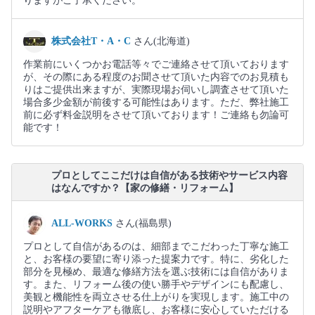
りますがご了承ください。
株式会社T・A・C
さん(北海道)
作業前にいくつかお電話等々でご連絡させて頂いております
が、その際にある程度のお聞させて頂いた内容でのお見積も
りはご提供出来ますが、実際現場お伺いし調査させて頂いた
場合多少金額が前後する可能性はあります。ただ、弊社施工
前に必ず料金説明をさせて頂いております！ご連絡も勿論可
能です！
プロとしてここだけは自信がある技術やサービス内容
はなんですか？【家の修繕・リフォーム】
ALL-WORKS
さん(福島県)
プロとして自信があるのは、細部までこだわった丁寧な施工
と、お客様の要望に寄り添った提案力です。特に、劣化した
部分を見極め、最適な修繕方法を選ぶ技術には自信がありま
す。また、リフォーム後の使い勝手やデザインにも配慮し、
美観と機能性を両立させる仕上がりを実現します。施工中の
説明やアフターケアも徹底し、お客様に安心していただける