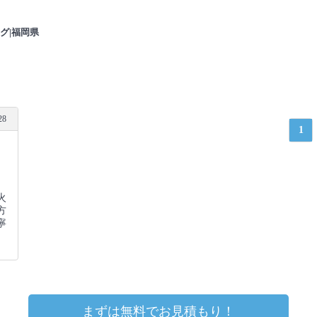
グ|福岡県
28
1
火
方
寧
まずは無料でお見積もり！