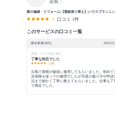
店長：
家の修繕・リフォーム|【壁紙張り替え】|ハウスプランニン
5
口コミ 1件
このサービスの口コミ一覧
匿名希望(30代)
2019/12/
壁紙・クロス張り替え
丁寧な対応でした
5.00
台風で屋根が破損し修理してもらいました。初めて
災保険を使っての修理でしたが写真の撮り方や申請
法まで細かく丁寧に教えてもらいました。仕事も丁
で満足でした。