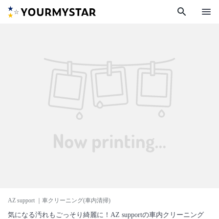
search
menu
AZ support
｜車クリーニング(車内清掃)
気になる汚れもごっそり綺麗に！AZ supportの車内クリーニング