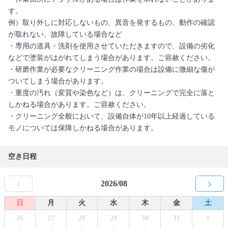
す。
例）取り外しに対応しないもの、異音を発するもの、動作の確認
が取れない、故障している場合など
・専用の道具・洗剤を使用させていただきますので、設備の劣化
などで塗装がはがれてしまう場合があります。ご容赦ください。
・研磨作業が必要なクリーニング作業の場合は設備に微細な傷が
ついてしまう場合があります。
・重度の汚れ（変質や染色など）は、クリーニングで完全に落と
しかねる場合があります。ご容赦ください。
・クリーニング全般において、設備自体が10年以上経過している
モノについては保障しかねる場合があります。
空き日程
2026/08
日
月
火
水
木
金
土
26
27
28
29
30
31
1
-
-
-
-
-
-
-