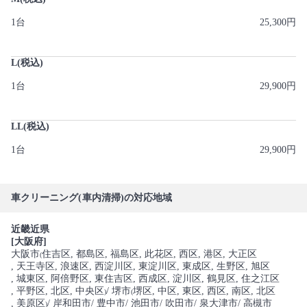
1台
25,300円
L(税込)
1台
29,900円
LL(税込)
1台
29,900円
車クリーニング(車内清掃)の対応地域
近畿近県
[大阪府]
大阪市
住吉区
, 都島区
, 福島区
, 此花区
, 西区
, 港区
, 大正区
(
, 天王寺区
, 浪速区
, 西淀川区
, 東淀川区
, 東成区
, 生野区
, 旭区
, 城東区
, 阿倍野区
, 東住吉区
, 西成区
, 淀川区
, 鶴見区
, 住之江区
, 平野区
, 北区
, 中央区
/ 堺市
堺区
, 中区
, 東区
, 西区
, 南区
, 北区
)
(
, 美原区
/ 岸和田市
/ 豊中市
/ 池田市
/ 吹田市
/ 泉大津市
/ 高槻市
)