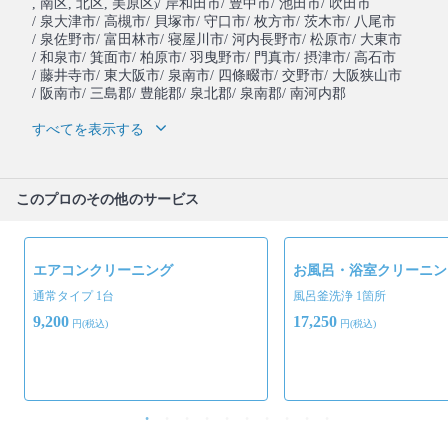
, 南区
, 北区
, 美原区
/ 岸和田市
/ 豊中市
/ 池田市
/ 吹田市
)
/ 泉大津市
/ 高槻市
/ 貝塚市
/ 守口市
/ 枚方市
/ 茨木市
/ 八尾市
/ 泉佐野市
/ 富田林市
/ 寝屋川市
/ 河内長野市
/ 松原市
/ 大東市
/ 和泉市
/ 箕面市
/ 柏原市
/ 羽曳野市
/ 門真市
/ 摂津市
/ 高石市
/ 藤井寺市
/ 東大阪市
/ 泉南市
/ 四條畷市
/ 交野市
/ 大阪狭山市
/ 阪南市
/ 三島郡
/ 豊能郡
/ 泉北郡
/ 泉南郡
/ 南河内郡
すべてを表示する
このプロのその他のサービス
エアコンクリーニング
お風呂・浴室クリーニン
通常タイプ 1台
風呂釜洗浄 1箇所
9,200
17,250
円(税込)
円(税込)