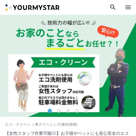
search
menu
エコ・クリーン
｜車クリーニング(車内清掃)
【女性スタッフ作業可能🙆‍♀️】お子様やペットにも安心安全のエコ