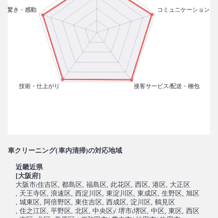
車クリーニング(車内清掃)の対応地域
近畿近県
[大阪府]
大阪市
住吉区
, 都島区
, 福島区
, 此花区
, 西区
, 港区
, 大正区
(
, 天王寺区
, 浪速区
, 西淀川区
, 東淀川区
, 東成区
, 生野区
, 旭区
, 城東区
, 阿倍野区
, 東住吉区
, 西成区
, 淀川区
, 鶴見区
, 住之江区
, 平野区
, 北区
, 中央区
/ 堺市
堺区
, 中区
, 東区
, 西区
)
(