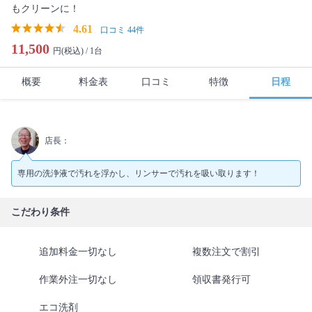
もクリーンに！
4.61
口コミ 44件
11,500
円(税込) /
1台
概要
料金表
口コミ
特徴
日程
店長：
専用の洗浄液で汚れを浮かし、リンサーで汚れを吸い取ります！
こだわり条件
追加料金一切なし
複数注文で割引
作業外注一切なし
領収書発行可
エコ洗剤