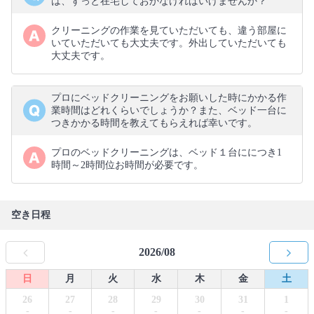
は、ずっと在宅しておかなければいけませんか？
クリーニングの作業を見ていただいても、違う部屋に
いていただいても大丈夫です。外出していただいても
大丈夫です。
プロにベッドクリーニングをお願いした時にかかる作
業時間はどれくらいでしょうか？また、ベッド一台に
つきかかる時間を教えてもらえれば幸いです。
プロのベッドクリーニングは、ベッド１台ににつき1
時間～2時間位お時間が必要です。
空き日程
2026/08
日
月
火
水
木
金
土
26
27
28
29
30
31
1
-
-
-
-
-
-
-