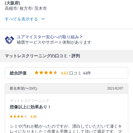
[大阪府]
高槻市
/ 枚方市
/ 茨木市
すべてを表示する
ユアマイスター安心への取り組み
補償サービスやサポート体制があります
マットレスクリーニングの口コミ・評判
総合評価
4.61
口コミ 44件
匿名希望(〜20代)
2021/02/07
マットレスクリーニング
想像以上に効果あり！
4.40
シミや汚れが酷かったのですが、漂白していただいて凄くキ
レイになりました！作業も手際よくして頂いて満足です。マ