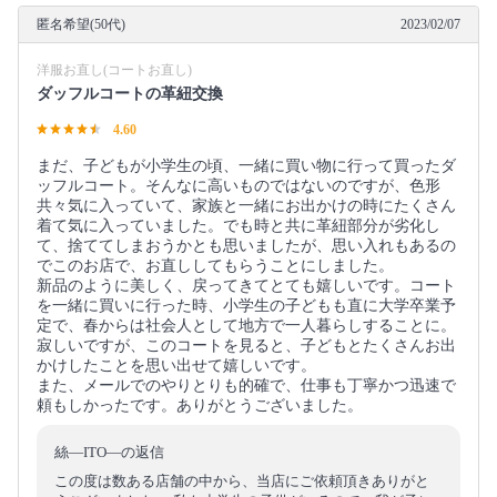
匿名希望(50代)
2023/02/07
洋服お直し(コートお直し)
ダッフルコートの革紐交換
4.60
まだ、子どもが小学生の頃、一緒に買い物に行って買ったダ
ッフルコート。そんなに高いものではないのですが、色形
共々気に入っていて、家族と一緒にお出かけの時にたくさん
着て気に入っていました。でも時と共に革紐部分が劣化し
て、捨ててしまおうかとも思いましたが、思い入れもあるの
でこのお店で、お直ししてもらうことにしました。
新品のように美しく、戻ってきてとても嬉しいです。コート
を一緒に買いに行った時、小学生の子どもも直に大学卒業予
定で、春からは社会人として地方で一人暮らしすることに。
寂しいですが、このコートを見ると、子どもとたくさんお出
かけしたことを思い出せて嬉しいです。
また、メールでのやりとりも的確で、仕事も丁寧かつ迅速で
頼もしかったです。ありがとうございました。
絲―ITO―の返信
この度は数ある店舗の中から、当店にご依頼頂きありがと