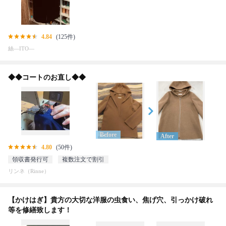
4.84
(125件)
絲―ITO―
◆◆コートのお直し◆◆
Before
After
4.80
(50件)
領収書発行可
複数注文で割引
リンネ（Rinne）
【かけはぎ】貴方の大切な洋服の虫食い、焦げ穴、引っかけ破れ
等を修繕致します！