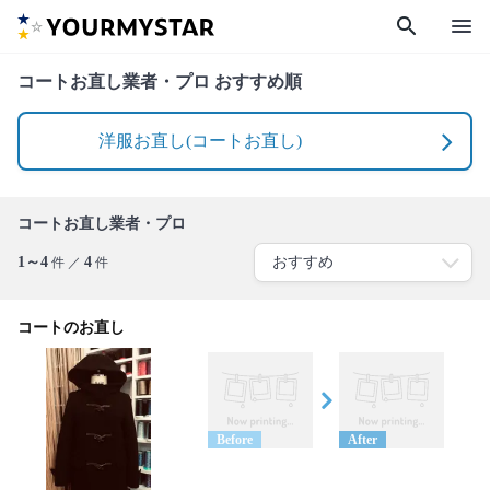
search
menu
コートお直し業者・プロ おすすめ順
洋服お直し(コートお直し)
コートお直し業者・プロ
1～4
4
件 ／
件
コートのお直し
Before
After