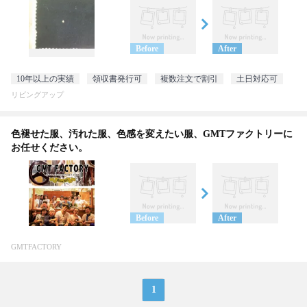
Before
After
10年以上の実績
領収書発行可
複数注文で割引
土日対応可
リビングアップ
色褪せた服、汚れた服、色感を変えたい服、GMTファクトリーに
お任せください。
Before
After
GMTFACTORY
1