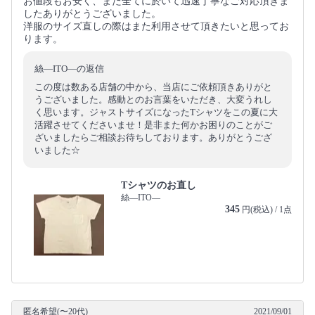
お値段もお安く、また全てに於いて迅速丁寧なご対応頂きま
したありがとうございました。
洋服のサイズ直しの際はまた利用させて頂きたいと思ってお
ります。
絲―ITO―の返信
この度は数ある店舗の中から、当店にご依頼頂きありがと
うございました。感動とのお言葉をいただき、大変うれし
く思います。ジャストサイズになったTシャツをこの夏に大
活躍させてくださいませ！是非また何かお困りのことがご
ざいましたらご相談お待ちしております。ありがとうござ
いました☆
Tシャツのお直し
絲―ITO―
345
円(税込) / 1点
匿名希望(〜20代)
2021/09/01