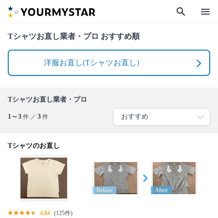
search
menu
Tシャツお直し業者・プロ おすすめ順
洋服お直し(Tシャツお直し)
Tシャツお直し業者・プロ
1～3
3
件 ／
件
Tシャツのお直し
Before
After
4.84
(125件)