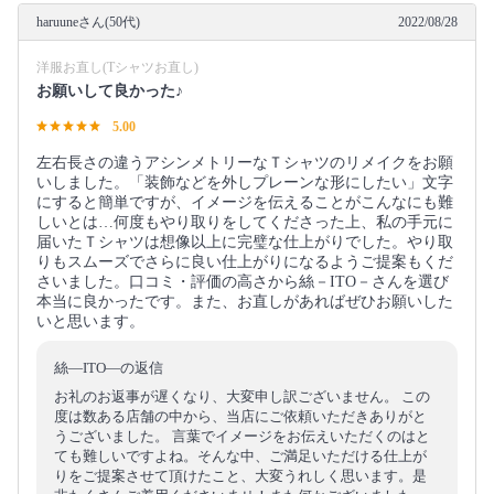
haruuneさん(50代)
2022/08/28
洋服お直し(Tシャツお直し)
お願いして良かった♪
5.00
左右長さの違うアシンメトリーなＴシャツのリメイクをお願
いしました。「装飾などを外しプレーンな形にしたい」文字
にすると簡単ですが、イメージを伝えることがこんなにも難
しいとは…何度もやり取りをしてくださった上、私の手元に
届いたＴシャツは想像以上に完璧な仕上がりでした。やり取
りもスムーズでさらに良い仕上がりになるようご提案もくだ
さいました。口コミ・評価の高さから絲－ITO－さんを選び
本当に良かったです。また、お直しがあればぜひお願いした
いと思います。
絲―ITO―の返信
お礼のお返事が遅くなり、大変申し訳ございません。 この
度は数ある店舗の中から、当店にご依頼いただきありがと
うございました。 言葉でイメージをお伝えいただくのはと
ても難しいですよね。そんな中、ご満足いただける仕上が
りをご提案させて頂けたこと、大変うれしく思います。是