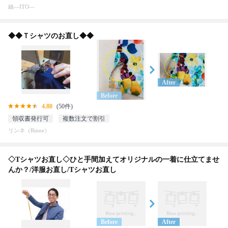
絲―ITO―
◆◆Ｔシャツのお直し◆◆
After
Before
4.80
(50件)
領収書発行可
複数注文で割引
リンネ（Rinne）
◇Tシャツお直し◇ひと手間加えてオリジナルの一着に仕立てませ
んか？/洋服お直し/Tシャツお直し
Before
After