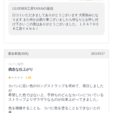
LEATHER工房YANAIの返信
口コミいただきましてありがとうございます 大変励みにな
ります また何かお困り事ございましたら何なりとお申し付
け下さい この度はありがとうございました。 ＬＥＡＴＨＥ
Ｒ工房ＹＡＮＡＩ
匿名希望(50代)
2021/05/17
カバン修理
残念な仕上がり
1.40
カバンに近い色のロングストラップを求めて、発注しました
が
希望した色ではない上、手持ちのどんなカバンについている
ストラップよりザラザラなものが出来上がってきました。
色を補修することも、コバに色を塗ることもできないとの
事。