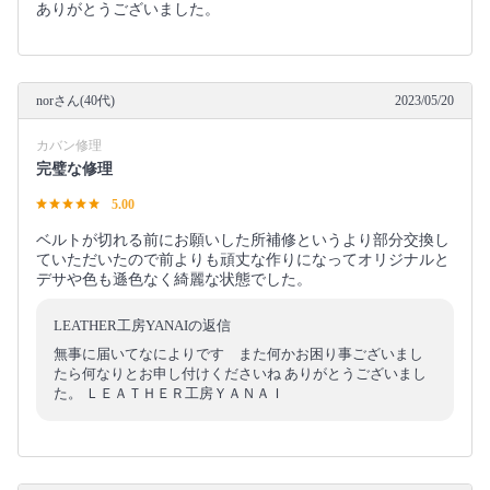
ありがとうございました。
norさん(40代)
2023/05/20
カバン修理
完璧な修理
5.00
ベルトが切れる前にお願いした所補修というより部分交換し
ていただいたので前よりも頑丈な作りになってオリジナルと
デサや色も遜色なく綺麗な状態でした。
LEATHER工房YANAIの返信
無事に届いてなによりです また何かお困り事ございまし
たら何なりとお申し付けくださいね ありがとうございまし
た。 ＬＥＡＴＨＥＲ工房ＹＡＮＡＩ