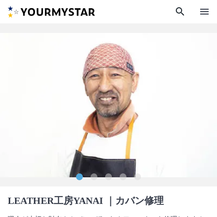
search
menu
LEATHER工房YANAI
｜カバン修理