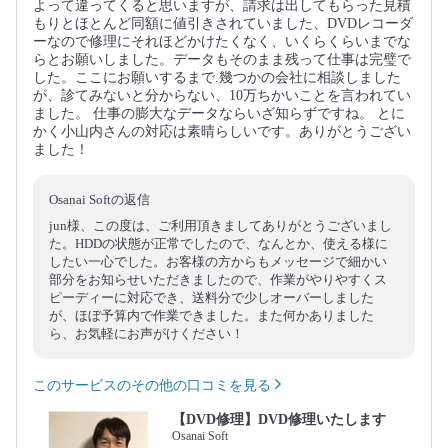
よって違ってくると思いますが、請求は出してもらった見積
もりとほとんど同額に値引きされていました、DVDレコーダ
ーなので修理にそれほどかけたくなく、いくらくらいまでな
らとお願いしました。データもそのまま残って仕事は完璧で
した。ここにお願いするまで.幾つかの会社に相談しました
が、診てみないと分からない、10万ちかいことを言われてい
ました。 仕事の膨大なデータならいざ知らずですね。 とに
かく小山内さんの対応は素晴らしいです。ありがとうござい
ました！
Osanai Softの返信
jun様、この度は、ご利用頂きましてありがとうございまし
た。HDDの状態が正常でしたので、なんとか、使える様に
したい一心でした。お客様の方からもメッセージで細かい
部分をお知らせいただきましたので、作業がやりやすくス
ピーディーに対応でき、送料分で少しオーバーしました
が、ほぼ予算内で作業できました。また何かありました
ら、お気軽にお声がけください！
このサービスのその他の口コミを見る
【DVD修理】DVD修理いたします
Osanai Soft