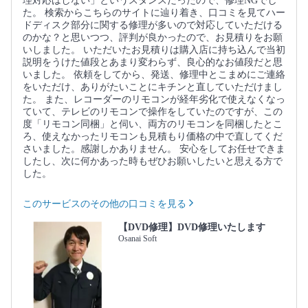
理対応はしない」というスタンスだったので、修理NGでし
た。 検索からこちらのサイトに辿り着き、口コミを見てハー
ドディスク部分に関する修理が多いので対応していただける
のかな？と思いつつ、評判が良かったので、お見積りをお願
いしました。 いただいたお見積りは購入店に持ち込んで当初
説明をうけた値段とあまり変わらず、良心的なお値段だと思
いました。 依頼をしてから、発送、修理中とこまめにご連絡
をいただけ、ありがたいことにキチンと直していただけまし
た。 また、レコーダーのリモコンが経年劣化で使えなくなっ
ていて、テレビのリモコンで操作をしていたのですが、この
度「リモコン同梱」と伺い、両方のリモコンを同梱したとこ
ろ、使えなかったリモコンも見積もり価格の中で直してくだ
さいました。感謝しかありません。 安心をしてお任せできま
したし、次に何かあった時もぜひお願いしたいと思える方で
した。
このサービスのその他の口コミを見る
【DVD修理】DVD修理いたします
Osanai Soft