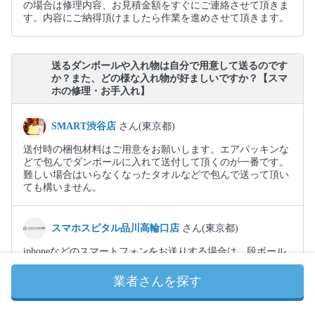
の場合は修理内容、お見積金額をすぐにご連絡させて頂きま
す。内容にご納得頂けましたら作業を進めさせて頂きます。
送るダンボールや入れ物は自分で用意して送るのです
か？また、どの様な入れ物が好ましいですか？【スマ
ホの修理・お手入れ】
SMART渋谷店
さん(東京都)
送付時の梱包材料はご用意をお願いします。エアパッキンな
どで包んでダンボールに入れて送付して頂くのが一番です。
難しい場合はいらなくなったタオルなどで包んで送って頂い
ても構いません。
スマホスピタル品川高輪口店
さん(東京都)
iphoneなどのスマートフォンをお送りする場合は、段ボール
などのいわゆる箱でお送りする事をオススメしております。
封筒や紙袋の場合、破損してしまった事例があるとお話しを
業者さんを探す
聞きました。