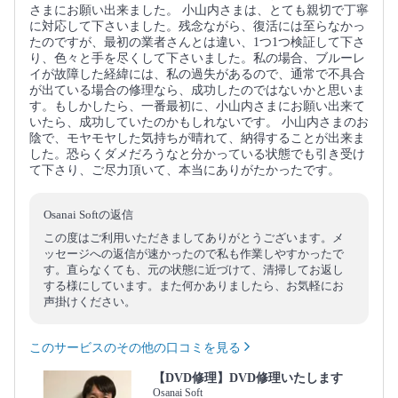
さまにお願い出来ました。 小山内さまは、とても親切で丁寧
に対応して下さいました。残念ながら、復活には至らなかっ
たのですが、最初の業者さんとは違い、1つ1つ検証して下さ
り、色々と手を尽くして下さいました。私の場合、ブルーレ
イが故障した経緯には、私の過失があるので、通常で不具合
が出ている場合の修理なら、成功したのではないかと思いま
す。もしかしたら、一番最初に、小山内さまにお願い出来て
いたら、成功していたのかもしれないです。 小山内さまのお
陰で、モヤモヤした気持ちが晴れて、納得することが出来ま
した。恐らくダメだろうなと分かっている状態でも引き受け
て下さり、ご尽力頂いて、本当にありがたかったです。
Osanai Softの返信
この度はご利用いただきましてありがとうございます。メ
ッセージへの返信が速かったので私も作業しやすかったで
す。直らなくても、元の状態に近づけて、清掃してお返し
する様にしています。また何かありましたら、お気軽にお
声掛けください。
このサービスのその他の口コミを見る
【DVD修理】DVD修理いたします
Osanai Soft