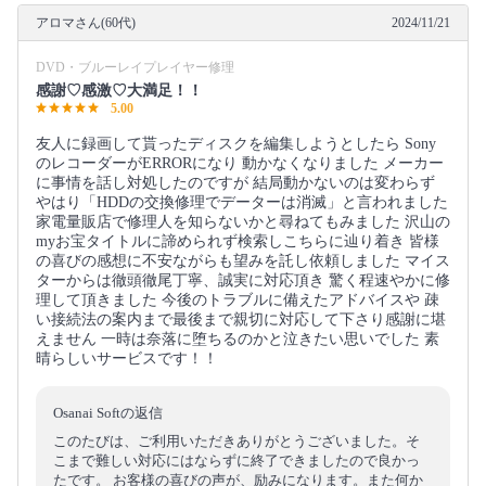
アロマさん(60代)
2024/11/21
DVD・ブルーレイプレイヤー修理
感謝♡感激♡大満足！！
5.00
友人に録画して貰ったディスクを編集しようとしたら Sony
のレコーダーがERRORになり 動かなくなりました メーカー
に事情を話し対処したのですが 結局動かないのは変わらず
やはり「HDDの交換修理でデーターは消滅」と言われました
家電量販店で修理人を知らないかと尋ねてもみました 沢山の
myお宝タイトルに諦められず検索しこちらに辿り着き 皆様
の喜びの感想に不安ながらも望みを託し依頼しました マイス
ターからは徹頭徹尾丁寧、誠実に対応頂き 驚く程速やかに修
理して頂きました 今後のトラブルに備えたアドバイスや 疎
い接続法の案内まで最後まで親切に対応して下さり感謝に堪
えません 一時は奈落に堕ちるのかと泣きたい思いでした 素
晴らしいサービスです！！
Osanai Softの返信
このたびは、ご利用いただきありがとうございました。そ
こまで難しい対応にはならずに終了できましたので良かっ
たです。 お客様の喜びの声が、励みになります。また何か