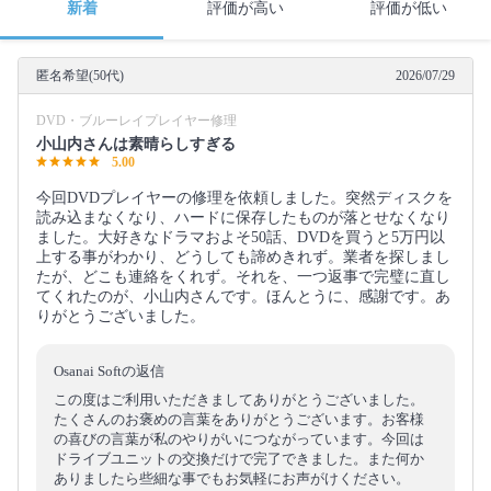
新着
評価が高い
評価が低い
匿名希望(50代)
2026/07/29
DVD・ブルーレイプレイヤー修理
小山内さんは素晴らしすぎる
5.00
今回DVDプレイヤーの修理を依頼しました。突然ディスクを
読み込まなくなり、ハードに保存したものが落とせなくなり
ました。大好きなドラマおよそ50話、DVDを買うと5万円以
上する事がわかり、どうしても諦めきれず。業者を探しまし
たが、どこも連絡をくれず。それを、一つ返事で完璧に直し
てくれたのが、小山内さんです。ほんとうに、感謝です。あ
りがとうございました。
Osanai Softの返信
この度はご利用いただきましてありがとうございました。
たくさんのお褒めの言葉をありがとうございます。お客様
の喜びの言葉が私のやりがいにつながっています。今回は
ドライブユニットの交換だけで完了できました。また何か
ありましたら些細な事でもお気軽にお声がけください。