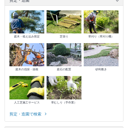
剪定・造園
庭木・植え込み剪定
芝張り
草刈り（草刈り機）
庭木の伐採・抜根
庭石の配置
砂利敷き
人工芝施工サービス
草むしり（手作業）
剪定・造園で検索