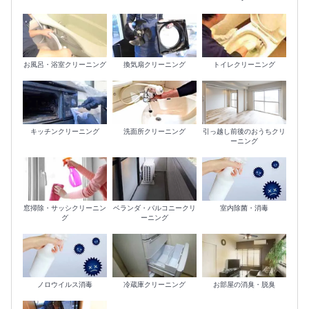
お風呂・浴室クリーニング
換気扇クリーニング
トイレクリーニング
キッチンクリーニング
洗面所クリーニング
引っ越し前後のおうちクリ
ーニング
室内除菌・消毒
窓掃除・サッシクリーニン
ベランダ・バルコニークリ
グ
ーニング
ノロウイルス消毒
冷蔵庫クリーニング
お部屋の消臭・脱臭