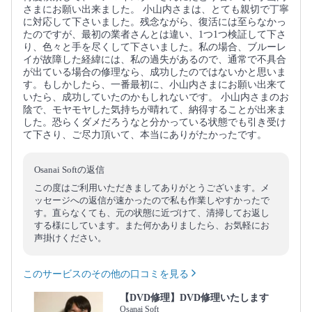
さまにお願い出来ました。 小山内さまは、とても親切で丁寧
に対応して下さいました。残念ながら、復活には至らなかっ
たのですが、最初の業者さんとは違い、1つ1つ検証して下さ
り、色々と手を尽くして下さいました。私の場合、ブルーレ
イが故障した経緯には、私の過失があるので、通常で不具合
が出ている場合の修理なら、成功したのではないかと思いま
す。もしかしたら、一番最初に、小山内さまにお願い出来て
いたら、成功していたのかもしれないです。 小山内さまのお
陰で、モヤモヤした気持ちが晴れて、納得することが出来ま
した。恐らくダメだろうなと分かっている状態でも引き受け
て下さり、ご尽力頂いて、本当にありがたかったです。
Osanai Softの返信
この度はご利用いただきましてありがとうございます。メ
ッセージへの返信が速かったので私も作業しやすかったで
す。直らなくても、元の状態に近づけて、清掃してお返し
する様にしています。また何かありましたら、お気軽にお
声掛けください。
このサービスのその他の口コミを見る
【DVD修理】DVD修理いたします
Osanai Soft