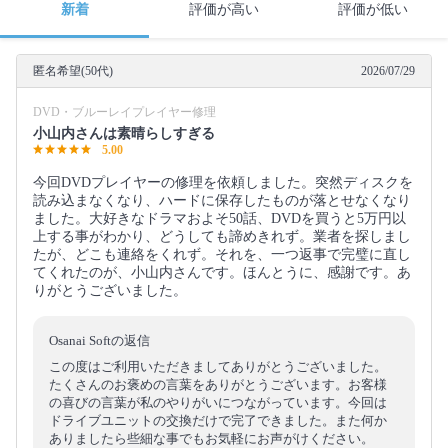
新着
評価が高い
評価が低い
匿名希望(50代)
2026/07/29
DVD・ブルーレイプレイヤー修理
小山内さんは素晴らしすぎる
5.00
今回DVDプレイヤーの修理を依頼しました。突然ディスクを
読み込まなくなり、ハードに保存したものが落とせなくなり
ました。大好きなドラマおよそ50話、DVDを買うと5万円以
上する事がわかり、どうしても諦めきれず。業者を探しまし
たが、どこも連絡をくれず。それを、一つ返事で完璧に直し
てくれたのが、小山内さんです。ほんとうに、感謝です。あ
りがとうございました。
Osanai Softの返信
この度はご利用いただきましてありがとうございました。
たくさんのお褒めの言葉をありがとうございます。お客様
の喜びの言葉が私のやりがいにつながっています。今回は
ドライブユニットの交換だけで完了できました。また何か
ありましたら些細な事でもお気軽にお声がけください。