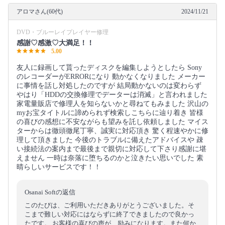
アロマさん(60代)
2024/11/21
DVD・ブルーレイプレイヤー修理
感謝♡感激♡大満足！！
5.00
友人に録画して貰ったディスクを編集しようとしたら Sony
のレコーダーがERRORになり 動かなくなりました メーカー
に事情を話し対処したのですが 結局動かないのは変わらず
やはり「HDDの交換修理でデーターは消滅」と言われました
家電量販店で修理人を知らないかと尋ねてもみました 沢山の
myお宝タイトルに諦められず検索しこちらに辿り着き 皆様
の喜びの感想に不安ながらも望みを託し依頼しました マイス
ターからは徹頭徹尾丁寧、誠実に対応頂き 驚く程速やかに修
理して頂きました 今後のトラブルに備えたアドバイスや 疎
い接続法の案内まで最後まで親切に対応して下さり感謝に堪
えません 一時は奈落に堕ちるのかと泣きたい思いでした 素
晴らしいサービスです！！
Osanai Softの返信
このたびは、ご利用いただきありがとうございました。そ
こまで難しい対応にはならずに終了できましたので良かっ
たです。 お客様の喜びの声が、励みになります。また何か