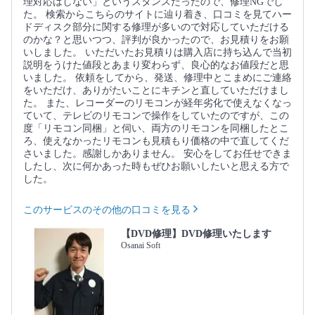
理対応はしない」というスタンスだったので、修理NGでし
た。 検索からこちらのサイトに辿り着き、口コミを見てハー
ドディスク部分に関する修理が多いので対応していただける
のかな？と思いつつ、評判が良かったので、お見積りをお願
いしました。 いただいたお見積りは購入店に持ち込んで当初
説明をうけた値段とあまり変わらず、良心的なお値段だと思
いました。 依頼をしてから、発送、修理中とこまめにご連絡
をいただけ、ありがたいことにキチンと直していただけまし
た。 また、レコーダーのリモコンが経年劣化で使えなくなっ
ていて、テレビのリモコンで操作をしていたのですが、この
度「リモコン同梱」と伺い、両方のリモコンを同梱したとこ
ろ、使えなかったリモコンも見積もり価格の中で直してくだ
さいました。感謝しかありません。 安心をしてお任せできま
したし、次に何かあった時もぜひお願いしたいと思える方で
した。
このサービスのその他の口コミを見る
【DVD修理】DVD修理いたします
Osanai Soft