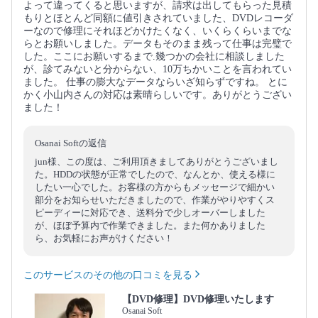
よって違ってくると思いますが、請求は出してもらった見積
もりとほとんど同額に値引きされていました、DVDレコーダ
ーなので修理にそれほどかけたくなく、いくらくらいまでな
らとお願いしました。データもそのまま残って仕事は完璧で
した。ここにお願いするまで.幾つかの会社に相談しました
が、診てみないと分からない、10万ちかいことを言われてい
ました。 仕事の膨大なデータならいざ知らずですね。 とに
かく小山内さんの対応は素晴らしいです。ありがとうござい
ました！
Osanai Softの返信
jun様、この度は、ご利用頂きましてありがとうございまし
た。HDDの状態が正常でしたので、なんとか、使える様に
したい一心でした。お客様の方からもメッセージで細かい
部分をお知らせいただきましたので、作業がやりやすくス
ピーディーに対応でき、送料分で少しオーバーしました
が、ほぼ予算内で作業できました。また何かありました
ら、お気軽にお声がけください！
このサービスのその他の口コミを見る
【DVD修理】DVD修理いたします
Osanai Soft