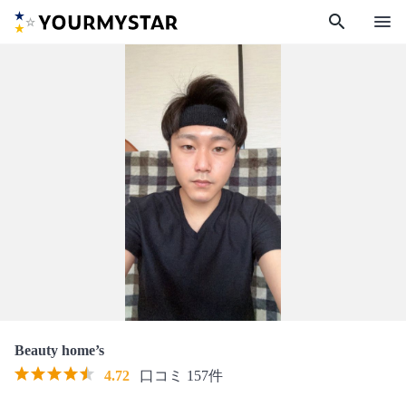
search
menu
Beauty home’s
4.72
口コミ 157件