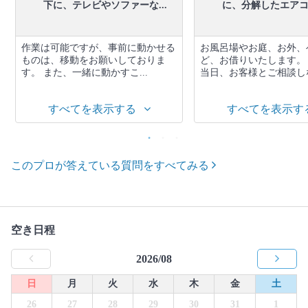
下に、テレビやソファーな...
に、分解したエアコン
作業は可能ですが、事前に動かせる
お風呂場やお庭、お外、
ものは、移動をお願いしておりま
ど、お借りいたします。
す。 また、一緒に動かすこ...
当日、お客様とご相談しな.
すべてを表示する
すべてを表示す
このプロが答えている質問をすべてみる
空き日程
2026/08
日
月
火
水
木
金
土
26
27
28
29
30
31
1