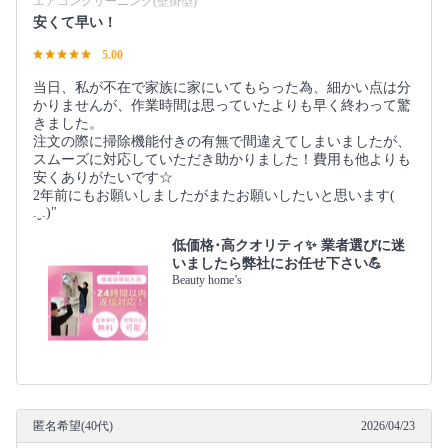
エアコンクリーニング(壁掛型)
安くて早い！
5.00
当日、私が不在で家族に家にいてもらった為、細かい点は分
かりませんが、作業時間は思っていたよりも早く終わって驚
きました。
注文の際に掃除機能付きの有無で間違えてしまいましたが、
スムーズに対応していただき助かりました！費用も他よりも
安くありがたいです☆
2年前にもお願いしましたがまたお願いしたいと思います(
.ˬ.)"
低価格･高クオリティ✨ 業者選びに迷
いましたら弊社にお任せ下さい💪
Beauty home’s
匿名希望(40代)
2026/04/23