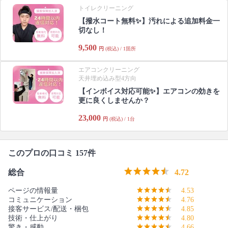
トイレクリーニング
【撥水コート無料✨️】汚れによる追加料金一
切なし！
9,500
円
(税込) / 1箇所
エアコンクリーニング
天井埋め込み型4方向
【インボイス対応可能✨】エアコンの効きを
更に良くしませんか？
23,000
円
(税込) / 1台
このプロの口コミ 157件
総合
4.72
ページの情報量
4.53
コミュニケーション
4.76
接客サービス/配送・梱包
4.85
技術・仕上がり
4.80
驚き・感動
4.66