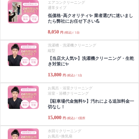
エアコンクリーニング
通常タイプ
低価格･高クオリティ✨ 業者選びに迷いまし
たら弊社にお任せ下さい💪
8,050
円
(税込) / 1台
洗濯槽・洗濯機クリーニング
縦型
【当店大人気✨】洗濯機クリーニング・生乾
き対策に✨️
13,800
円
(税込) / 1台
お風呂・浴室クリーニング
浴室・浴槽クリーニング
【駐車場代金無料✨】汚れによる追加料金一
切なし！
15,000
円
(税込) / 1箇所
水回りクリーニング
お風呂×換気扇