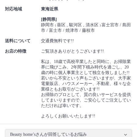
対応地域
東海近県
[静岡県]
静岡市
葵区
駿河区
清水区
富士宮市
島田
(
)
市
富士市
焼津市
藤枝市
送料について
交通費無料です!!
お店の特徴
ご覧頂きありがとうございます!!
私は、18歳で高校卒業したと同時に、お掃除業
界に飛びこみ、2年間下積み時代を過ごし、20
歳の時に個人事業主として独立を致しました!!
若いから不安という声もございますが、大手家
電量販店、ハウスメーカー、不動産、様々な企
業様ともお取引がございます!!
お掃除のプロとして、質の良いサービスを提供
してまいりますので、ご安心してご注文してい
ただければ幸いです。
よろしくお願いいたします!!
Beauty home’sさんが回答しているお悩み