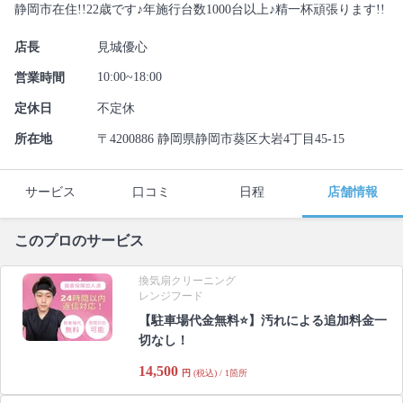
静岡市在住!!22歳です♪年施行台数1000台以上♪精一杯頑張ります!!
店長
見城優心
10:00~18:00
営業時間
定休日
不定休
所在地
〒4200886 静岡県静岡市葵区大岩4丁目45-15
サービス
口コミ
日程
店舗情報
このプロのサービス
換気扇クリーニング
レンジフード
【駐車場代金無料⭐️】汚れによる追加料金一
切なし！
14,500
円
(税込) / 1箇所