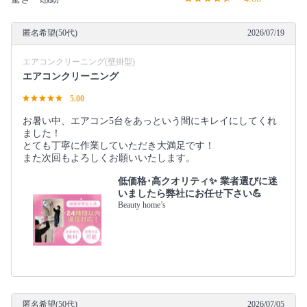
匿名希望(50代)
2026/07/19
エアコンクリーニング(壁掛型)
エアコンクリーニング
5.00
お暑い中、エアコン5台をあっという間にキレイにしてくれ
ました！
とても丁寧に作業していただき大満足です！
また次回もよろしくお願いいたします。
低価格･高クオリティ✨ 業者選びに迷
いましたら弊社にお任せ下さい💪
Beauty home’s
匿名希望(50代)
2026/07/05