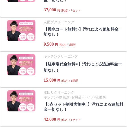
金一切なし！
37,000
円
(税込) / 1セット
洗面所クリーニング
【撥水コート無料✨️】汚れによる追加料金一
切なし！
9,500
円
(税込) / 1箇所
キッチンクリーニング
【駐車場代金無料⭐️】汚れによる追加料金一
切なし！
15,000
円
(税込) / 1箇所
水回りクリーニング
キッチン×換気扇×お風呂×トイレ×洗面所
【5点セット割引実施中‼️】汚れによる追加料
金一切なし！
42,000
円
(税込) / 1セット