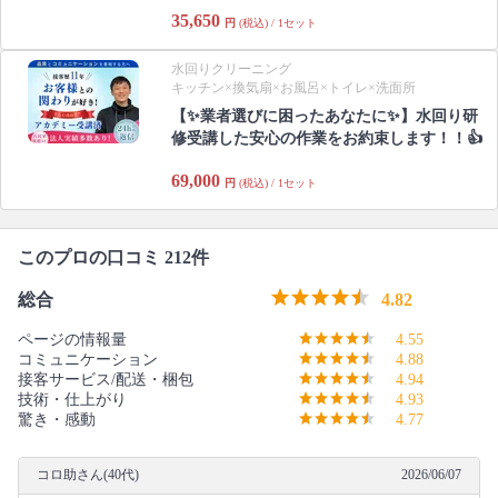
35,650
円
(税込) / 1セット
水回りクリーニング
キッチン×換気扇×お風呂×トイレ×洗面所
【✨業者選びに困ったあなたに✨】水回り研
修受講した安心の作業をお約束します！！👍
69,000
円
(税込) / 1セット
このプロの口コミ 212件
総合
4.82
ページの情報量
4.55
コミュニケーション
4.88
接客サービス/配送・梱包
4.94
技術・仕上がり
4.93
驚き・感動
4.77
コロ助さん(40代)
2026/06/07