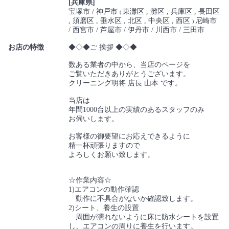
[兵庫県]
宝塚市
神戸市
東灘区
灘区
兵庫区
長田区
(
須磨区
垂水区
北区
中央区
西区
尼崎市
)
西宮市
芦屋市
伊丹市
川西市
三田市
お店の特徴
◆◇◆ご 挨拶 ◆◇◆
数ある業者の中から、当店のページを
ご覧いただきありがとうございます。
クリーニング明将 店長 山本 です。
当店は
年間1000台以上の実績のあるスタッフのみ
お伺いします。
お客様の御要望にお応えできるように
精一杯頑張りますので
よろしくお願い致します。
☆作業内容☆
1)エアコンの動作確認
動作に不具合がないか確認致します。
2)シート、養生の設置
周囲が濡れないように床に防水シートを設置
し、エアコンの周りに養生を行います。