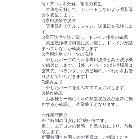
3)エアコンを分解、電装の養生
本体を分解して、ショートしないよう電装部
分を養生します。
4)専用洗剤で洗浄
専用洗剤でアルミフィン、送風口を洗浄しま
す。
5)高圧洗浄で洗い流し、ドレイン排水の確認
高圧洗浄機で綺麗に洗い流し、ドレインが詰
まっていないか確認致します。
6)専用洗剤でパーツの洗浄
外したパーツの汚れを専用洗浄と高圧洗浄機
で綺麗にします。【外したパーツの洗浄場所は
玄関先、ベランダ、お風呂場のいずれかをお借
りさせていただきます】
7)組み立て
外したパーツを組み立てて元に戻します。
8)動作確認
お客様と一緒に汚れの除去状態及び正常に動
作するか確認し、作業終了となります。
☆作業時間☆
終了時刻の目安は1台約60分です。
但し、エアコンの状態、作業人数により、前後
致します。
所要時間でお困りのお客様は、ご相談くださ