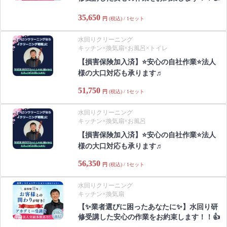
35,650
円
(税込) / 1セット
水回りクリーニング
キッチン×換気扇×お風呂×トイレ
【損害保険加入済】⭐️安心の自社作業⭐️法人
様の大口対応も承ります♬
51,750
円
(税込) / 1セット
水回りクリーニング
キッチン×換気扇×お風呂
【損害保険加入済】⭐️安心の自社作業⭐️法人
様の大口対応も承ります♬
56,350
円
(税込) / 1セット
水回りクリーニング
キッチン×換気扇
【✨業者選びに困ったあなたに✨】水回り研
修受講した安心の作業をお約束します！！👍