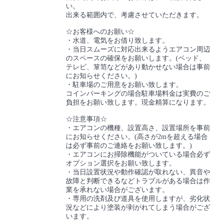
い。
出来る範囲内で、考慮させていただきます。
☆お客様へのお願い☆
・水道、電気をお借り致します。
・当日スムーズに対応出来るようエアコン周辺
のスペースの確保をお願いします。(ベッド、
テレビ、箪笥などがあり動かせない場合は事前
にお知らせください。)
・駐車場のご用意をお願い致します。
コインパーキングの場合駐車場料金は実費のご
負担をお願い致します。現金精算になります。
☆注意事項☆
・エアコンの機種、設置高さ、設置場所を事前
にお知らせください。(高さが2mを超える場合
は必ず事前のご連絡をお願い致します。)
・エアコンにお掃除機能がついている場合必ず
オプション選択をお願い致します。
・当日設置状況や動作確認が取れない、異音や
故障と判断できるなどトラブルがある場合は作
業を承れない場合がございます。
・専用の洗剤及び道具を使用しますが、劣化状
況などにより塗装が剥がれてしまう場合がござ
います。