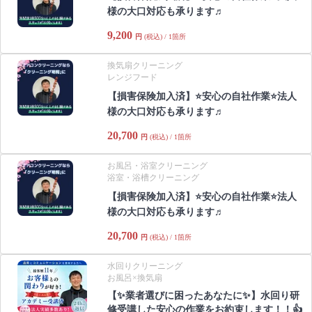
様の大口対応も承ります♬
9,200
円
(税込) / 1箇所
換気扇クリーニング
レンジフード
【損害保険加入済】⭐️安心の自社作業⭐️法人
様の大口対応も承ります♬
20,700
円
(税込) / 1箇所
お風呂・浴室クリーニング
浴室・浴槽クリーニング
【損害保険加入済】⭐️安心の自社作業⭐️法人
様の大口対応も承ります♬
20,700
円
(税込) / 1箇所
水回りクリーニング
お風呂×換気扇
【✨業者選びに困ったあなたに✨】水回り研
修受講した安心の作業をお約束します！！👍