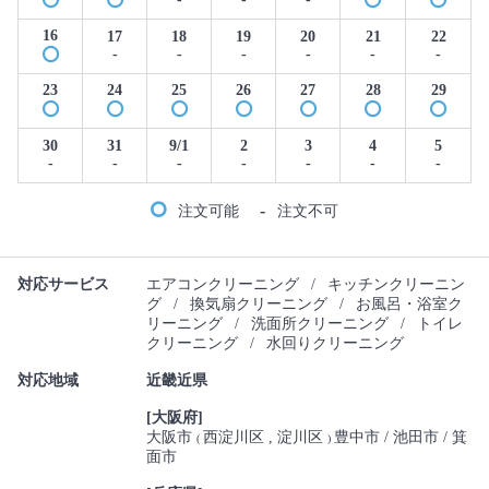
16
17
18
19
20
21
22
-
-
-
-
-
-
23
24
25
26
27
28
29
30
31
9/1
2
3
4
5
-
-
-
-
-
-
-
-
注文可能
注文不可
対応サービス
エアコンクリーニング
/
キッチンクリーニン
グ
/
換気扇クリーニング
/
お風呂・浴室ク
リーニング
/
洗面所クリーニング
/
トイレ
クリーニング
/
水回りクリーニング
対応地域
近畿近県
[大阪府]
大阪市
西淀川区
淀川区
豊中市
池田市
箕
(
)
面市