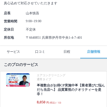
真心込めて対応させていただきます
店長
山本慎吾
9:00~19:00
営業時間
定休日
不定休
所在地
〒6640851 兵庫県伊丹市中央1-4-7-401
サービス
口コミ
日程
店舗情報
このプロのサービス
エアコンクリーニング
通常タイプ
🌟複数台がお得CP実施中🌟【業者選びに悩ん
だら当店へ】 品質重視のクオリティーを是
非！
8,050
円
(税込) / 1台