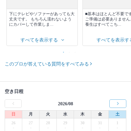
下にテレビやソファーがあっても大
■基本はほとんど不要です
丈夫です。 もちろん濡れないよう
ご準備は必要ありません
にカバーして作業しま...
養生はすべてこち...
すべてを表示する
すべてを表示す
このプロが答えている質問をすべてみる
空き日程
2026/08
日
月
火
水
木
金
土
26
27
28
29
30
31
1
-
-
-
-
-
-
-