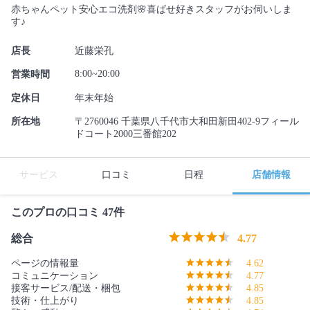
赤ちゃんペット安心エコ洗剤🌸喜ばせ好きスタッフがお伺いしま
す♪
店長
近藤栄孔
8:00~20:00
営業時間
定休日
年末年始
所在地
〒2760046 千葉県八千代市大和田新田402-9フィール
ドコート2000三番館202
サービス
口コミ
日程
店舗情報
このプロの口コミ 47件
総合
4.77
ページの情報量
4.62
コミュニケーション
4.77
接客サービス/配送・梱包
4.85
技術・仕上がり
4.85