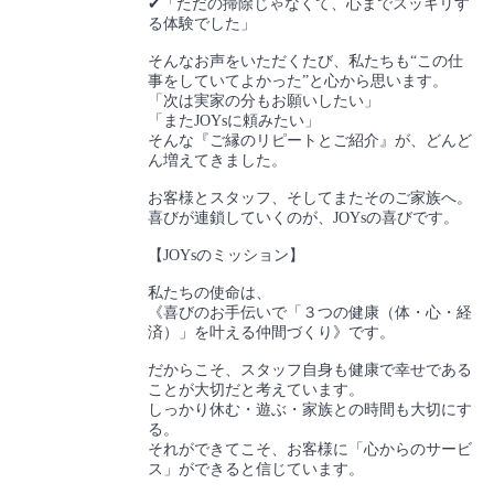
✔「ただの掃除じゃなくて、心までスッキリす
る体験でした」
そんなお声をいただくたび、私たちも“この仕
事をしていてよかった”と心から思います。
「次は実家の分もお願いしたい」
「またJOYsに頼みたい」
そんな『ご縁のリピートとご紹介』が、どんど
ん増えてきました。
お客様とスタッフ、そしてまたそのご家族へ。
喜びが連鎖していくのが、JOYsの喜びです。
【JOYsのミッション】
私たちの使命は、
《喜びのお手伝いで「３つの健康（体・心・経
済）」を叶える仲間づくり》です。
だからこそ、スタッフ自身も健康で幸せである
ことが大切だと考えています。
しっかり休む・遊ぶ・家族との時間も大切にす
る。
それができてこそ、お客様に「心からのサービ
ス」ができると信じています。