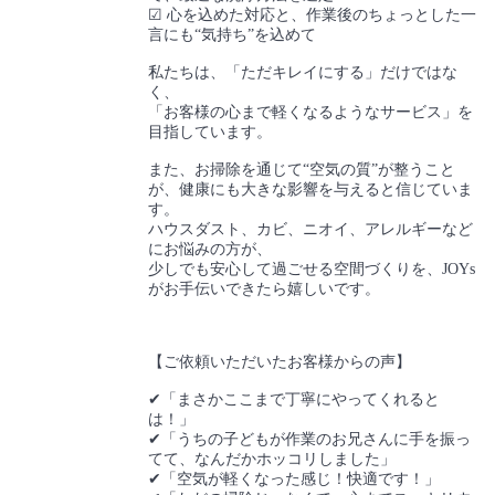
☑ 心を込めた対応と、作業後のちょっとした一
言にも“気持ち”を込めて
私たちは、「ただキレイにする」だけではな
く、
「お客様の心まで軽くなるようなサービス」を
目指しています。
また、お掃除を通じて“空気の質”が整うこと
が、健康にも大きな影響を与えると信じていま
す。
ハウスダスト、カビ、ニオイ、アレルギーなど
にお悩みの方が、
少しでも安心して過ごせる空間づくりを、JOYs
がお手伝いできたら嬉しいです。
【ご依頼いただいたお客様からの声】
✔「まさかここまで丁寧にやってくれると
は！」
✔「うちの子どもが作業のお兄さんに手を振っ
てて、なんだかホッコリしました」
✔「空気が軽くなった感じ！快適です！」