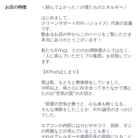
お店の特徴
＼頼んでよかった！が僕たちのエネルギー／
はじめまして。
クリーンサポートJOYs（ジョイズ）代表の近藤
です。
数あるお店の中からこのページをご覧いただき
本当にありがとうございます！
私たちJOYsは、ただのお掃除屋さんではなく、
『人に喜んでいただくプロ集団』を目指してい
ます。
【JOYsのはじまり】
実は私、もともと整体師をしていました。
10年以上、体と心に向き合ってきたなかで感じ
たのが“空気の質”の大切さ。
「部屋の空気が整うと、心も体も軽くなる」
そんな体験をしたことが、JOYs誕生のきっかけ
でした。
エアコンの内部にはカビやホコリ、花粉、ダニ
の死骸などが潜んでいることも多く、
それがアレルギーや体調不良の原因になること