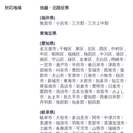
対応地域
信越・北陸近県
[福井県]
敦賀市
小浜市
三方郡
三方上中郡
東海近県
[愛知県]
名古屋市
千種区
東区
北区
西区
中村区
(
中区
昭和区
瑞穂区
熱田区
中川区
港区
南区
守山区
緑区
名東区
天白区
岡崎市
)
一宮市
瀬戸市
半田市
春日井市
津島市
碧南市
刈谷市
豊田市
安城市
西尾市
蒲
郡市
犬山市
常滑市
江南市
小牧市
稲沢
市
新城市
東海市
大府市
知多市
知立市
尾張旭市
高浜市
岩倉市
豊明市
日進市
愛西市
清須市
北名古屋市
弥富市
みよし
市
あま市
長久手市
愛知郡
西春日井郡
丹羽郡
海部郡
知多郡
額田郡
[岐阜県]
岐阜市
大垣市
多治見市
関市
中津川市
美濃市
瑞浪市
羽島市
恵那市
美濃加茂市
土岐市
各務原市
可児市
山県市
瑞穂市