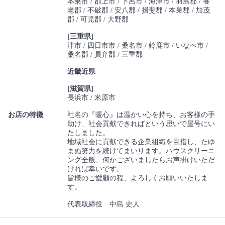
本巣市
郡上市
下呂市
海津市
羽島郡
養
老郡
不破郡
安八郡
揖斐郡
本巣郡
加茂
郡
可児郡
大野郡
[三重県]
津市
四日市市
桑名市
鈴鹿市
いなべ市
桑名郡
員弁郡
三重郡
近畿近県
[滋賀県]
長浜市
米原市
お店の特徴
社名の『暖心』は温かい心を持ち、お客様の手
助け、社会貢献できればという思いで屋号にい
たしました。
地域社会に貢献できる企業組織を目指し、たゆ
まぬ努力を続けてまいります。ハウスクリーニ
ング全般、何かございましたらお声掛けいただ
ければ幸いです。
皆様のご愛顧の程、よろしくお願いいたしま
す。
代表取締役 中島 史人