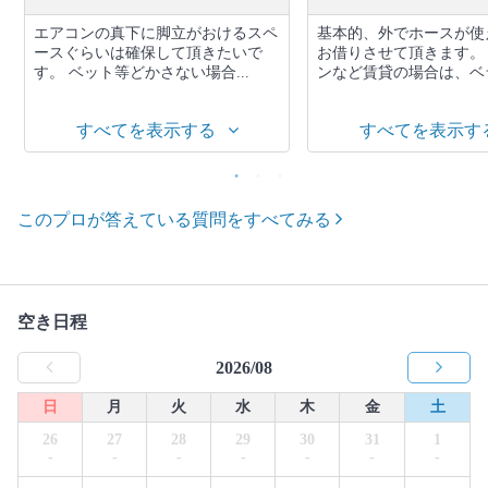
エアコンの真下に脚立がおけるスペ
基本的、外でホースが使
ースぐらいは確保して頂きたいで
お借りさせて頂きます。
す。 ベット等どかさない場合...
ンなど賃貸の場合は、ベラ
すべてを表示する
すべてを表示す
このプロが答えている質問をすべてみる
空き日程
2026/08
日
月
火
水
木
金
土
26
27
28
29
30
31
1
-
-
-
-
-
-
-