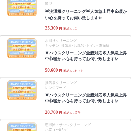
縦型
🌟洗濯機クリーニング🌟人気急上昇中👍暖か
い心を持ってお伺い致します✨
25,300
円
(税込) / 1台
水回りクリーニング
キッチン×換気扇×お風呂×トイレ×洗面所
🌟ハウスクリーニング全般対応🌟人気急上昇
中👍暖かい心を持ってお伺い致します✨
50,600
円
(税込) / 1セット
換気扇クリーニング
レンジフード
🌟ハウスクリーニング全般対応🌟人気急上昇
中👍暖かい心を持ってお伺い致します✨
20,700
円
(税込) / 1箇所
窓掃除・サッシクリーニング
小窓（〜0.5㎡）