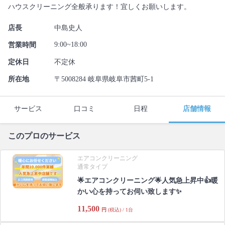
ハウスクリーニング全般承ります！宜しくお願いします。
店長
中島史人
9:00~18:00
営業時間
定休日
不定休
所在地
〒5008284 岐阜県岐阜市茜町5-1
サービス
口コミ
日程
店舗情報
このプロのサービス
エアコンクリーニング
通常タイプ
🌟エアコンクリーニング🌟人気急上昇中👍暖
かい心を持ってお伺い致します✨
11,500
円
(税込) / 1台