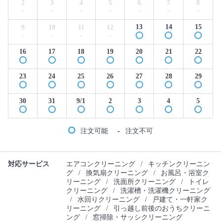
2
3
4
5
6
7
8
-
-
-
-
-
-
-
13
14
15
9
10
11
12
-
-
-
-
16
17
18
19
20
21
22
23
24
25
26
27
28
29
30
31
9/1
2
3
4
5
-
注文可能
注文不可
対応サービス
エアコンクリーニング
/
キッチンクリーニン
グ
/
換気扇クリーニング
/
お風呂・浴室ク
リーニング
/
洗面所クリーニング
/
トイレ
クリーニング
/
洗濯槽・洗濯機クリーニング
/
水回りクリーニング
/
戸建て・一軒家ク
リーニング
/
引っ越し前後のおうちクリーニ
ング
/
窓掃除・サッシクリーニング