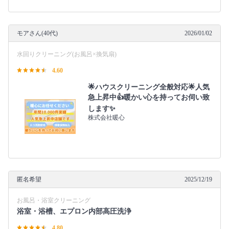
モアさん(40代)
2026/01/02
水回りクリーニング(お風呂×換気扇)
4.60
🌟ハウスクリーニング全般対応🌟人気
急上昇中👍暖かい心を持ってお伺い致
します✨
株式会社暖心
匿名希望
2025/12/19
お風呂・浴室クリーニング
浴室・浴槽、エプロン内部高圧洗浄
4.80