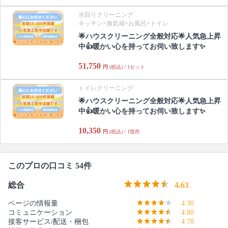
水回りクリーニング
キッチン×換気扇×お風呂×トイレ
🌟ハウスクリーニング全般対応🌟人気急上昇
中👍暖かい心を持ってお伺い致します✨
51,750
円
(税込) / 1セット
トイレクリーニング
🌟ハウスクリーニング全般対応🌟人気急上昇
中👍暖かい心を持ってお伺い致します✨
10,350
円
(税込) / 1箇所
このプロの口コミ 54件
総合
4.63
ページの情報量
4.30
コミュニケーション
4.80
接客サービス/配送・梱包
4.78