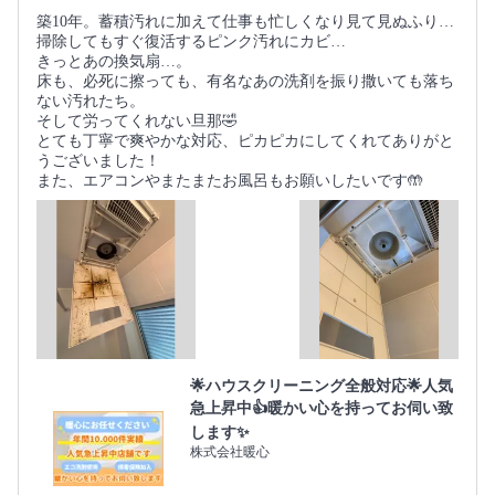
築10年。蓄積汚れに加えて仕事も忙しくなり見て見ぬふり…
掃除してもすぐ復活するピンク汚れにカビ…
きっとあの換気扇…。
床も、必死に擦っても、有名なあの洗剤を振り撒いても落ち
ない汚れたち。
そして労ってくれない旦那🤣
とても丁寧で爽やかな対応、ピカピカにしてくれてありがと
うございました！
また、エアコンやまたまたお風呂もお願いしたいです🤲
🌟ハウスクリーニング全般対応🌟人気
急上昇中👍暖かい心を持ってお伺い致
します✨
株式会社暖心