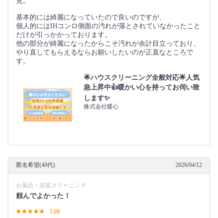
見。
基本的には綺麗になっていたので良いのですが、
個人的にはIHコンロ側面の汚れが落とされていなかったこと
だけが引っかかっております。
他の部分が綺麗になったからこそ汚れが余計目立っており、
やり直してもらえるならお願いしたいのが正直なところで
す。
🌟ハウスクリーニング全般対応🌟人気
急上昇中👍暖かい心を持ってお伺い致
します✨
株式会社暖心
匿名希望(40代)
2026/04/12
お風呂・浴室クリーニング
頼んでよかった！
5.00