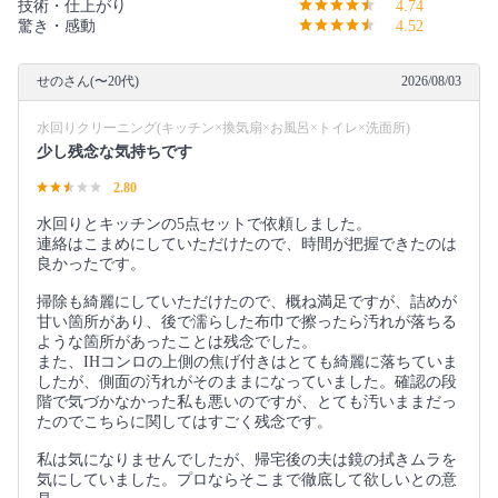
技術・仕上がり
4.74
驚き・感動
4.52
せのさん(〜20代)
2026/08/03
水回りクリーニング(キッチン×換気扇×お風呂×トイレ×洗面所)
少し残念な気持ちです
2.80
水回りとキッチンの5点セットで依頼しました。
連絡はこまめにしていただけたので、時間が把握できたのは
良かったです。
掃除も綺麗にしていただけたので、概ね満足ですが、詰めが
甘い箇所があり、後で濡らした布巾で擦ったら汚れが落ちる
ような箇所があったことは残念でした。
また、IHコンロの上側の焦げ付きはとても綺麗に落ちていま
したが、側面の汚れがそのままになっていました。確認の段
階で気づかなかった私も悪いのですが、とても汚いままだっ
たのでこちらに関してはすごく残念です。
私は気になりませんでしたが、帰宅後の夫は鏡の拭きムラを
気にしていました。プロならそこまで徹底して欲しいとの意