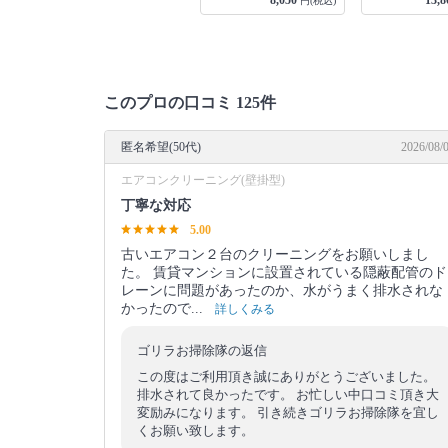
34,500
8,050
13,8
込)
円(税込)
円(税込)
このプロの口コミ 125件
匿名希望(50代)
2026/08/
エアコンクリーニング(壁掛型)
丁寧な対応
5.00
古いエアコン２台のクリーニングをお願いしまし
た。 賃貸マンションに設置されている隠蔽配管のド
レーンに問題があったのか、水がうまく排水されな
かったので...
詳しくみる
ゴリラお掃除隊の返信
この度はご利用頂き誠にありがとうございました。
排水されて良かったです。 お忙しい中口コミ頂き大
変励みになります。 引き続きゴリラお掃除隊を宜し
くお願い致します。