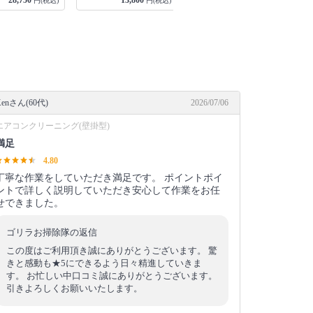
28,750
13,800
34,500
円(税込)
円(税込)
円(税込)
Kenさん(60代)
2026/07/06
エアコンクリーニング(壁掛型)
満足
4.80
丁寧な作業をしていただき満足です。 ポイントポイ
ントで詳しく説明していただき安心して作業をお任
せできました。
ゴリラお掃除隊の返信
この度はご利用頂き誠にありがとうございます。 驚
きと感動も★5にできるよう日々精進していきま
す。 お忙しい中口コミ誠にありがとうございます。
引きよろしくお願いいたします。