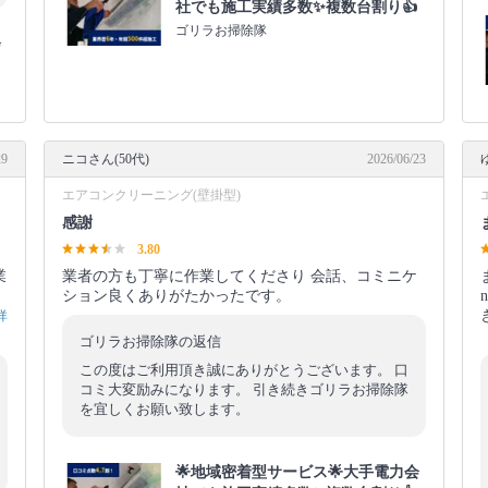
社でも施工実績多数✨複数台割り👍
ゴリラお掃除隊
会
29
ニコさん(50代)
2026/06/23
エアコンクリーニング(壁掛型)
感謝
3.80
業
業者の方も丁寧に作業してくださり 会話、コミニケ
ション良くありがたかったです。
詳
ゴリラお掃除隊の返信
この度はご利用頂き誠にありがとうございます。 口
コミ大変励みになります。 引き続きゴリラお掃除隊
を宜しくお願い致します。
🌟地域密着型サービス🌟大手電力会