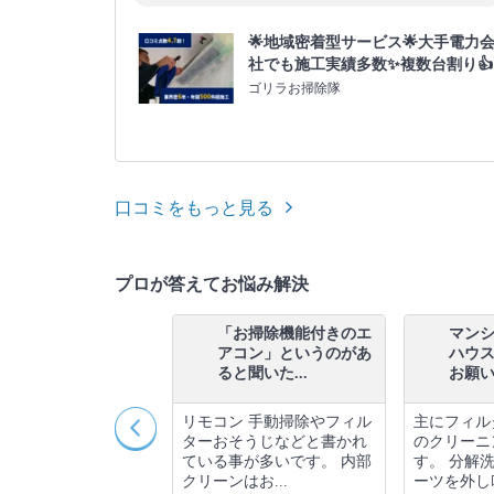
🌟地域密着型サービス🌟大手電力
社でも施工実績多数✨複数台割り👍
ゴリラお掃除隊
口コミをもっと見る
プロが答えてお悩み解決
業者さんに換気扇クリ
「お掃除機能付きのエ
マン
ーニングを依頼する
アコン」というのがあ
ハウ
、希望作業...
ると聞いた...
お願いす
く余裕をもってご予
リモコン 手動掃除やフィル
主にフィル
事で、希望日にご予
ターおそうじなどと書かれ
のクリーニ
定しやすくなりま
ている事が多いです。 内部
す。 分解
日では...
クリーンはお...
ーツを外し吹