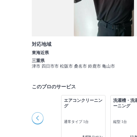
対応地域
東海近県
三重県
津市 四日市市 松阪市 桑名市 鈴鹿市 亀山市
このプロのサービス
ン
戸建て・一軒家クリ
エアコンクリーニン
洗濯槽・洗
ーニング
グ
ーニング
グ
1LDK以下
通常タイプ 1台
縦型 1台