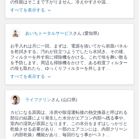
の性能はそこまで下がりません。冷えやすさや温…
すべてを表示する
あいちトータルサービス
さん (愛知県)
お手入れは月に一回。まずは、電源を抜いてから前面パネル
を乾拭きする。汚れが目立つようでしたら水拭き。その後、
フィルターを外す前に掃除機をかける。これで埃を舞い散る
を予防します。周辺も掃除機をかけて、ある程度フィルター
の埃も取れたら、ゆっくりフィルターを外します…
すべてを表示する
ライフクリン
さん (山口県)
カビになる原因は、冷房や除湿運転後の熱交換器と呼ばれる
部位の結露により発生した水分がエアコン内部へ残る事や、
室内の湿気が原因となります。この水分をまずはしっかりと
乾燥させる必要があり、一部のエアコンには、内部クリーン
（内部乾燥）機能があり、毎回行なう事がベスト…