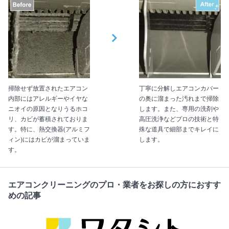
掃除せず放置されたエアコン
丁寧に分解しエアコンカバー
内部にはアレルギーやイヤな
の奥に溜まった汚れまで掃除
ニオイの原因となりうるホコ
します。また、専用の洗剤や
リ、カビが蓄積されておりま
高圧洗浄などプロの技術と特
す。特に、熱交換器(アルミフ
殊な道具で細部までキレイに
ィン)にはカビが溜まっていま
します。
す。
エアコンクリーニングのプロ・業者をお探しの方におすす
めの記事