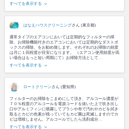
すべてを表示する
はなえハウスクリーニング
さん (東京都)
通常タイプのエアコンにおいては定期的なフィルターの掃
除、お掃除機能付きのエアコンにおいては定期的なダストボ
ックスの掃除、をお勧め致します。それぞれのお掃除の頻度
は月に１回程度が目安になります。 （エアコン使用頻度が高
い場合はもっと短い周期にて）お掃除方法として…
すべてを表示する
ロートクリーン
さん (愛知県)
フィルターのお掃除をこまめにして頂き、アルコール濃度が
７０％程度のアルコールを電源コードを抜いた上で吹き出し
口やアルミフィンに噴霧してブラシや布で汚れやカビを拭き
取るとカビの色素が残っていてもカビ菌は死滅しますのでカ
ビは増殖しません。アルコールでしたら洗剤成分…
すべてを表示する