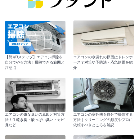
【簡単3ステップ】エアコン掃除を
エアコンの水漏れの原因はドレンホ
自分でやる方法！掃除できる範囲と
ース？対策や予防法・応急処置を紹
注意点
介
エアコンの嫌な臭いの原因と対策方
エアコンの室外機を自分で掃除する
法！生乾き臭・酸っぱい臭い・カビ
方法｜クリーニングの頻度やプロに
臭など
依頼すべきところを解説