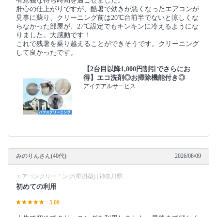
有意義な待ち時間を過ごせました。
肝心の仕上がりですが、酷暑で効きが悪くなったエアコンが
見事に蘇り、クリーニング前は20℃台前半でないと涼しくな
らなかった部屋が、27℃設定でもキンキンに冷えるようにな
りました。大感動です！
これで残暑を乗り越えることができそうです。クリーニング
して良かったです。
【2台目以降1,000円割引でさらにお
得】エコ洗剤◎お掃除機能付き◎
アイデアルサービス
みのりんさん(40代)
2026/08/09
エアコンクリーニング(壁掛型) | 神奈川県
初めての利用
5.00