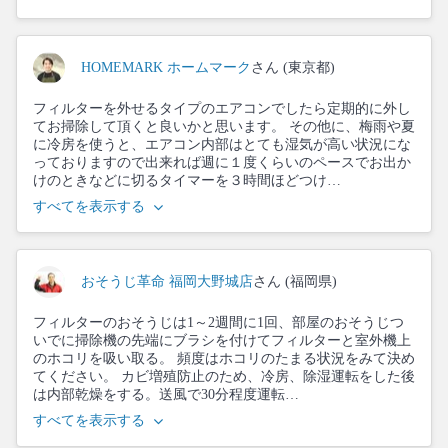
HOMEMARK ホームマーク
さん (東京都)
フィルターを外せるタイプのエアコンでしたら定期的に外し
てお掃除して頂くと良いかと思います。 その他に、梅雨や夏
に冷房を使うと、エアコン内部はとても湿気が高い状況にな
っておりますので出来れば週に１度くらいのペースでお出か
けのときなどに切るタイマーを３時間ほどつけ…
すべてを表示する
おそうじ革命 福岡大野城店
さん (福岡県)
フィルターのおそうじは1～2週間に1回、部屋のおそうじつ
いでに掃除機の先端にブラシを付けてフィルターと室外機上
のホコリを吸い取る。 頻度はホコリのたまる状況をみて決め
てください。 カビ増殖防止のため、冷房、除湿運転をした後
は内部乾燥をする。送風で30分程度運転…
すべてを表示する