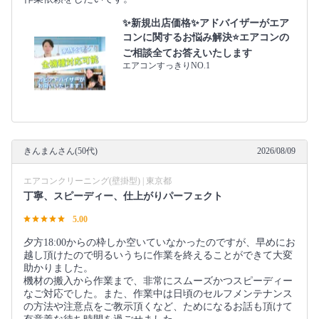
✨新規出店価格✨アドバイザーがエア
コンに関するお悩み解決⭐エアコンの
ご相談全てお答えいたします
エアコンすっきりNO.1
きんまんさん(50代)
2026/08/09
エアコンクリーニング(壁掛型) | 東京都
丁寧、スピーディー、仕上がりパーフェクト
5.00
夕方18:00からの枠しか空いていなかったのですが、早めにお
越し頂けたので明るいうちに作業を終えることができて大変
助かりました。
機材の搬入から作業まで、非常にスムーズかつスピーディー
なご対応でした。また、作業中は日頃のセルフメンテナンス
の方法や注意点をご教示頂くなど、ためになるお話も頂けて