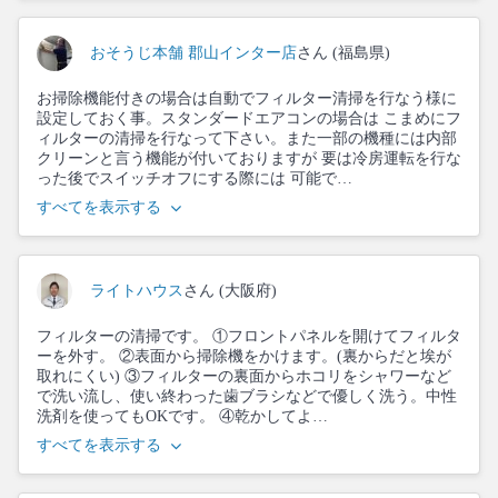
おそうじ本舗 郡山インター店
さん (福島県)
お掃除機能付きの場合は自動でフィルター清掃を行なう様に
設定しておく事。スタンダードエアコンの場合は こまめにフ
ィルターの清掃を行なって下さい。また一部の機種には内部
クリーンと言う機能が付いておりますが 要は冷房運転を行な
った後でスイッチオフにする際には 可能で…
すべてを表示する
ライトハウス
さん (大阪府)
フィルターの清掃です。 ①フロントパネルを開けてフィルタ
ーを外す。 ②表面から掃除機をかけます。(裏からだと埃が
取れにくい) ③フィルターの裏面からホコリをシャワーなど
で洗い流し、使い終わった歯ブラシなどで優しく洗う。中性
洗剤を使ってもOKです。 ④乾かしてよ…
すべてを表示する