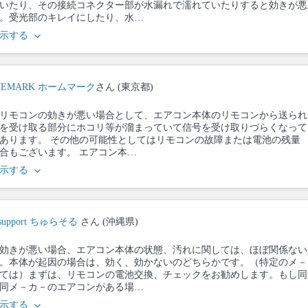
いたり、その接続コネクター部が水漏れで濡れていたりすると効きが悪
。受光部のキレイにしたり、水…
示する
MEMARK ホームマーク
さん (東京都)
リモコンの効きが悪い場合として、エアコン本体のリモコンから送られ
を受け取る部分にホコリ等が溜まっていて信号を受け取りづらくなって
あります。 その他の可能性としてはリモコンの故障または電池の残量
合もございます。 エアコン本…
示する
e support ちゅらそる
さん (沖縄県)
効きが悪い場合、エアコン本体の状態、汚れに関しては、ほぼ関係ない
。本体が起因の場合は、効く、効かないのどちらかです。（特定のメ－
ては）まずは、リモコンの電池交換、チェックをお勧めします。もし同
同メ－カ－のエアコンがある場…
示する