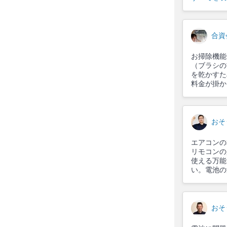
合資
お掃除機能
（ブラシの
を乾かすた
料金が掛か
おそ
エアコンの
リモコンの
使える万能
い。電池の
おそ