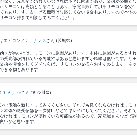
がなく、発光部が汚れていなければ本体に問題があり、交換が必要とな
正リモコンは高額となることもあり、家電量販店で汎用リモコンを安価
てもあります。古すぎる機種は対応してない場合もありますので本体の
リモコン持参で相談してみてください。
ばエアコンメンテナンス
さん (茨城県)
効きが悪いのは、リモコンに原因があります。本体に原因があるとすれ
の受光部が汚れている可能性はあると思いますが確率は低いです。リモ
交換や掃除をしてダメならば、リモコンの交換をおすすめします。ネッ
できる物もあります。
社A-place
さん (神奈川県)
ンの電池を新しくしてみてください。それでも良くならなければリモコ
ン本体の送受信部を一度雑巾などでキレイにしてみてください。それで
なければリモコンが壊れている可能性があるので、家電屋さんなどで調
良いかと思います。