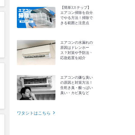
【簡単3ステップ】
エアコン掃除を自分
でやる方法！掃除で
きる範囲と注意点
エアコンの水漏れの
原因はドレンホー
ス？対策や予防法・
応急処置を紹介
エアコンの嫌な臭い
の原因と対策方法！
生乾き臭・酸っぱい
臭い・カビ臭など
ワタシトはこちら