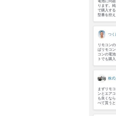
電池に問題
ります。純
で購入する
型番を控え
つく
リモコンの
ばリモコン
コンの電池
トでも購入
株式会
まずリモコ
ンとエアコ
も良くなら
べて貰うと