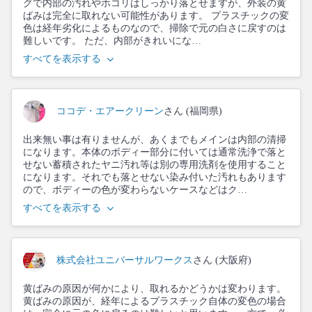
グで内部の汚れやホコリはしっかり落とせますが、外装の黄
ばみは完全に取れない可能性があります。 プラスチックの変
色は経年劣化によるものなので、掃除で元の白さに戻すのは
難しいです。 ただ、内部がきれいにな…
すべてを表示する
ココデ・エアークリーン
さん (福岡県)
出来無い事は有りませんが、あくまでもメインは内部の清掃
になります。本体のボディー部分に付いては通常洗浄で落と
せない蓄積されたヤニ汚れ等は別の専用洗剤を使用すること
になります。それでも落とせない染み付いた汚れもあります
ので、ボディーの色が変わらないケースなどはク…
すべてを表示する
株式会社ユニバーサルワークス
さん (大阪府)
黄ばみの原因が何かにより、取れるかどうかは変わります。
黄ばみの原因が、経年によるプラスチック自体の変色の場合