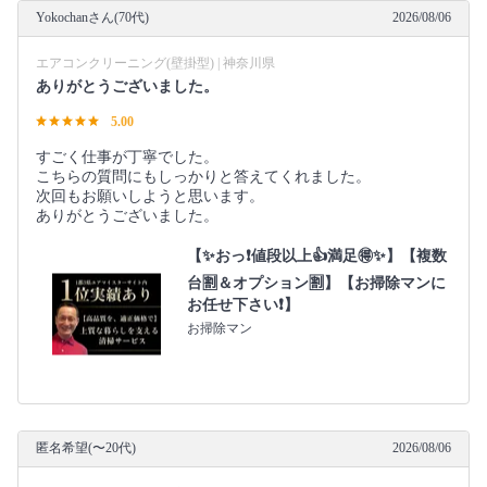
Yokochanさん(70代)
2026/08/06
エアコンクリーニング(壁掛型) | 神奈川県
ありがとうございました。
5.00
すごく仕事が丁寧でした。
こちらの質問にもしっかりと答えてくれました。
次回もお願いしようと思います。
ありがとうございました。
【✨おっ❗値段以上👍満足🉐✨】【複数
台🈹＆オプション🈹】【お掃除マンに
お任せ下さい❗】
お掃除マン
匿名希望(〜20代)
2026/08/06