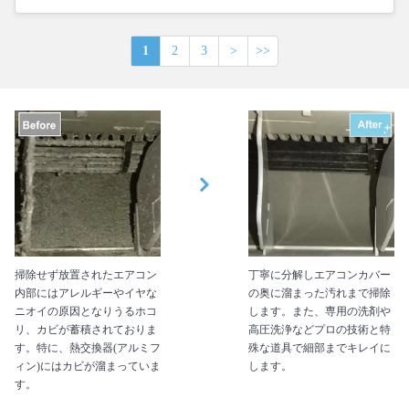
1
2
3
>
>>
掃除せず放置されたエアコン
丁寧に分解しエアコンカバー
内部にはアレルギーやイヤな
の奥に溜まった汚れまで掃除
ニオイの原因となりうるホコ
します。また、専用の洗剤や
リ、カビが蓄積されておりま
高圧洗浄などプロの技術と特
す。特に、熱交換器(アルミフ
殊な道具で細部までキレイに
ィン)にはカビが溜まっていま
します。
す。