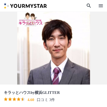
search
menu
キラッとハウスby横浜GLITTER
4.60
口コミ 3件