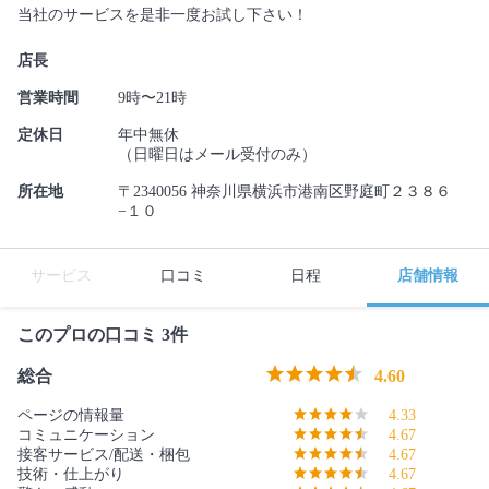
当社のサービスを是非一度お試し下さい！
店長
営業時間
9時〜21時
定休日
年中無休
（日曜日はメール受付のみ）
所在地
〒2340056 神奈川県横浜市港南区野庭町２３８６
−１０
サービス
口コミ
日程
店舗情報
このプロの口コミ 3件
総合
4.60
ページの情報量
4.33
コミュニケーション
4.67
接客サービス/配送・梱包
4.67
技術・仕上がり
4.67