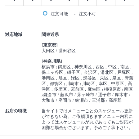
-
-
-
-
-
-
-
-
注文可能
注文不可
対応地域
関東近県
[東京都]
大田区
世田谷区
[神奈川県]
横浜市
鶴見区
神奈川区
西区
中区
南区
(
保土ヶ谷区
磯子区
金沢区
港北区
戸塚区
港南区
旭区
緑区
瀬谷区
栄区
泉区
青葉
区
都筑区
川崎市
川崎区
幸区
中原区
高
)
(
津区
多摩区
宮前区
麻生区
相模原市
南区
)
(
鎌倉市
藤沢市
茅ヶ崎市
逗子市
厚木市
)
大和市
座間市
綾瀬市
三浦郡
高座郡
お店の特徴
当サイトではメニューごとのスケジュール更新
ができない為、ご依頼頂きますメニュー内容に
よってはスケジュールが丸であってもご対応が
困難な場合がございます。予めご了承下さい。