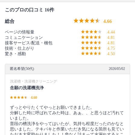
このプロの口コミ 16件
総合
4.66
ページの情報量
4.44
コミュニケーション
4.81
接客サービス/配送・梱包
4.81
技術・仕上がり
4.75
驚き・感動
4.50
匿名希望(50代)
2026/05/02
洗濯槽・洗濯機クリーニング
念願の洗濯機洗浄
4.60
ずっとやりたくてやっとお願いできました。
分解した時に呼ばれてみた時は、あぁ、、と思うほど汚れて
いました。
普段の槽洗浄をやってはいたが、気持ち程度だったのかなと
思いました。テキパキと作業いただき気になる箇所も見てい
ただき大変助かりました！！危なく詰まって水漏れするとこ