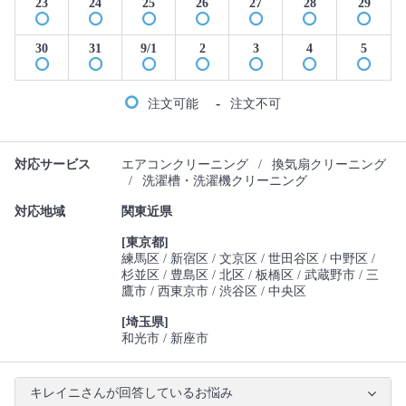
23
24
25
26
27
28
29
30
31
9/1
2
3
4
5
-
注文可能
注文不可
対応サービス
エアコンクリーニング
/
換気扇クリーニング
/
洗濯槽・洗濯機クリーニング
対応地域
関東近県
[東京都]
練馬区
新宿区
文京区
世田谷区
中野区
杉並区
豊島区
北区
板橋区
武蔵野市
三
鷹市
西東京市
渋谷区
中央区
[埼玉県]
和光市
新座市
キレイニさんが回答しているお悩み