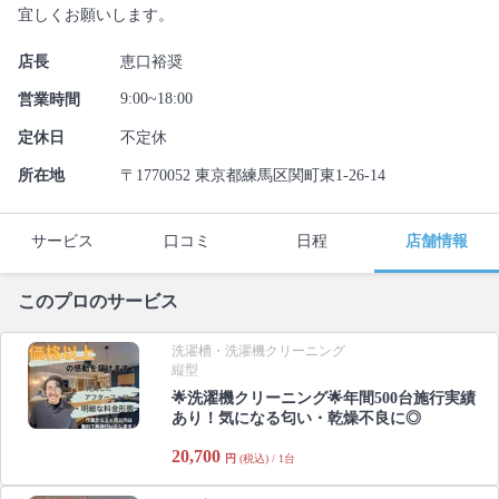
宜しくお願いします。
店長
恵口裕奨
9:00~18:00
営業時間
定休日
不定休
所在地
〒1770052 東京都練馬区関町東1-26-14
サービス
口コミ
日程
店舗情報
このプロのサービス
洗濯槽・洗濯機クリーニング
縦型
🌟洗濯機クリーニング🌟年間500台施行実績
あり！気になる匂い・乾燥不良に◎
20,700
円
(税込) / 1台