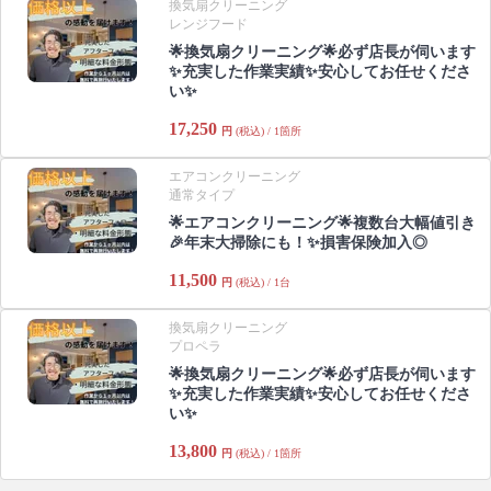
換気扇クリーニング
レンジフード
🌟換気扇クリーニング🌟必ず店長が伺います
✨充実した作業実績✨安心してお任せくださ
い✨
17,250
円
(税込) / 1箇所
エアコンクリーニング
通常タイプ
🌟エアコンクリーニング🌟複数台大幅値引き
🎉年末大掃除にも！✨損害保険加入◎
11,500
円
(税込) / 1台
換気扇クリーニング
プロペラ
🌟換気扇クリーニング🌟必ず店長が伺います
✨充実した作業実績✨安心してお任せくださ
い✨
13,800
円
(税込) / 1箇所