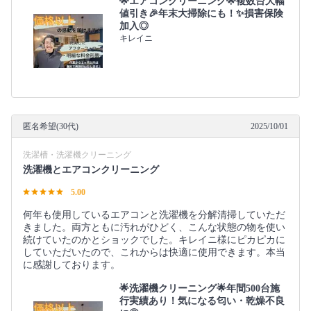
🌟エアコンクリーニング🌟複数台大幅
値引き🎉年末大掃除にも！✨損害保険
加入◎
キレイニ
匿名希望(30代)
2025/10/01
洗濯槽・洗濯機クリーニング
洗濯機とエアコンクリーニング
5.00
何年も使用しているエアコンと洗濯機を分解清掃していただ
きました。両方ともに汚れがひどく、こんな状態の物を使い
続けていたのかとショックでした。キレイニ様にピカピカに
していただいたので、これからは快適に使用できます。本当
に感謝しております。
🌟洗濯機クリーニング🌟年間500台施
行実績あり！気になる匂い・乾燥不良