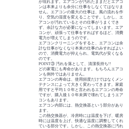
が現れます。エアコンが汚れたままだとエアコ
ンは本来よりも余分に仕事をしなくてはなりま
せん。エアコンの最大の仕事は、風の流れを作
り、空気の湿度を変えることです。しかし、エ
アコンが汚れているとその仕事がうまくでき
ず、余計な力が必要になってしまいます。エア
コンが、頑張って仕事をすればするほど、消費
電力が増えてしまうのです。
エアコンクリーニングをすると、エアコンは余
計な仕事がなくなり本来の仕事のみすればよい
ので、消費電力が抑えられ、電気代が安くなる
のです。
POINT③ 汚れを落として、清潔長持ち!!
どの家電にも寿命があります。もちろんエアコ
ンも例外ではありません。
エアコンの寿命は、使用頻度だけではなくメン
テナンスによって大きく変わってきます。家庭
用ですと平均１０年と言われるエアコンの寿命
ですが、購入後１０年未満で壊れてしまうエア
コンもあります。
エアコン内部には、熱交換器という部分があり
ます。
この熱交換器が、冷房時には温度を下げ、暖房
時には温度を上げ、快適な温度に調整してくれ
ている部分です。しかし、この熱交換器に汚れ