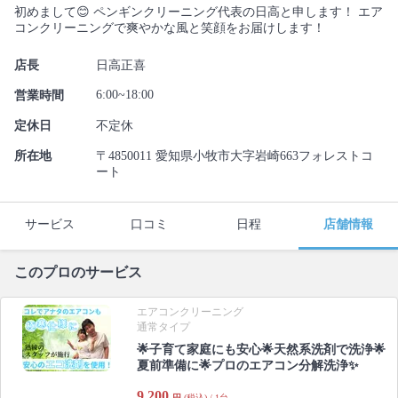
初めまして😊 ペンギンクリーニング代表の日高と申します！ エア
コンクリーニングで爽やかな風と笑顔をお届けします！
店長
日高正喜
6:00~18:00
営業時間
定休日
不定休
所在地
〒4850011 愛知県小牧市大字岩崎663フォレストコ
ート
サービス
口コミ
日程
店舗情報
このプロのサービス
エアコンクリーニング
通常タイプ
🌟子育て家庭にも安心🌟天然系洗剤で洗浄🌟
夏前準備に🌟プロのエアコン分解洗浄✨
9,200
円
(税込) / 1台