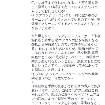
色々な場所まできれいになる』 と言う事を厳
しく指導して確認まで怠っておりませんので、
安心してお任せください。
Q. エアコンクリーニングと一緒に室外機のク
リーニングも頼もうと思っているのですが、室
外機をクリーニングするメリットはどんなこと
がありますか？
A.
室外機をクリーニングするメリットは、『①水
漏れを予防する ②エアコンの効きが良くなる
③見た目が綺麗だと見ていて気持ちが良くな
る』 他にもあると思いますが、動物を飼って
いるおうちでたまにあるのが、熱交換器(裏面
銀色のところ)に毛が詰まっていて、 冷暖房の
効きが悪くなるということと、悪臭のもとにな
るということです。 お掃除をして得はあって
も損はないと思います。
Q. プロによってハウスクリーニングの作業時
間が違うのは、何故ですか？
A.
作業経験と手際の良さがそれぞれの職人で多少
変わります。 ただ、当社では作業工程は全員
同じなので、現場の状況(やりやすさ)とエアコ
ンの汚れによって時間が変わって参ります。
エアコンクリーニングをする前に障害物をどこ