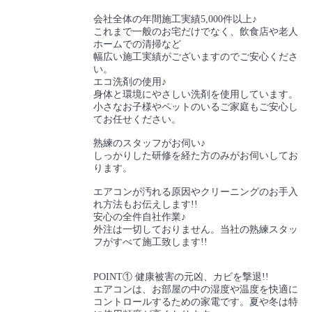
会社全体の年間施工実績5,000件以上♪
これまで一般のお宅だけでなく、飲食店や老人
ホームでの清掃など
幅広い施工実績がございますのでご安心くださ
い。
エコ洗剤の使用♪
身体と環境にやさしい洗剤を使用しています。
小さなお子様やペットのいるご家庭もご安心し
てお任せください。
熟練のスタッフがお伺い♪
しっかりした研修を経た方のみがお伺いしてお
ります。
エアコンが汚れる原因やクリーニングのお手入
れ方法もお伝えします!!
安心の全件自社作業♪
外注は一切しておりません。当社の熟練スタッ
フがすべて施工致します!!
POINT① 健康被害の元凶、カビを撃退!!
エアコンは、お部屋の中の湿度や温度を快適に
コントロールするための家電です。夏や冬は特