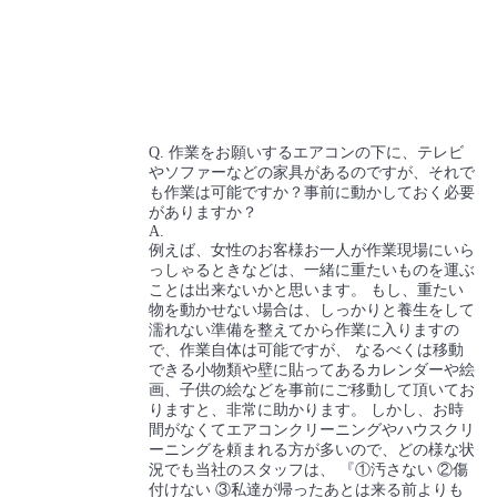
Q. 作業をお願いするエアコンの下に、テレビ
やソファーなどの家具があるのですが、それで
も作業は可能ですか？事前に動かしておく必要
がありますか？
A.
例えば、女性のお客様お一人が作業現場にいら
っしゃるときなどは、一緒に重たいものを運ぶ
ことは出来ないかと思います。 もし、重たい
物を動かせない場合は、しっかりと養生をして
濡れない準備を整えてから作業に入りますの
で、作業自体は可能ですが、 なるべくは移動
できる小物類や壁に貼ってあるカレンダーや絵
画、子供の絵などを事前にご移動して頂いてお
りますと、非常に助かります。 しかし、お時
間がなくてエアコンクリーニングやハウスクリ
ーニングを頼まれる方が多いので、どの様な状
況でも当社のスタッフは、 『①汚さない ②傷
付けない ③私達が帰ったあとは来る前よりも