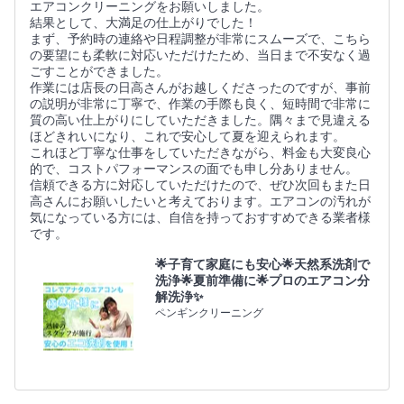
エアコンクリーニングをお願いしました。
結果として、大満足の仕上がりでした！
​まず、予約時の連絡や日程調整が非常にスムーズで、こちら
の要望にも柔軟に対応いただけたため、当日まで不安なく過
ごすことができました。
​作業には店長の日高さんがお越しくださったのですが、事前
の説明が非常に丁寧で、作業の手際も良く、短時間で非常に
質の高い仕上がりにしていただきました。隅々まで見違える
ほどきれいになり、これで安心して夏を迎えられます。
​これほど丁寧な仕事をしていただきながら、料金も大変良心
的で、コストパフォーマンスの面でも申し分ありません。
​信頼できる方に対応していただけたので、ぜひ次回もまた日
高さんにお願いしたいと考えております。エアコンの汚れが
気になっている方には、自信を持っておすすめできる業者様
です。
🌟子育て家庭にも安心🌟天然系洗剤で
洗浄🌟夏前準備に🌟プロのエアコン分
解洗浄✨
ペンギンクリーニング