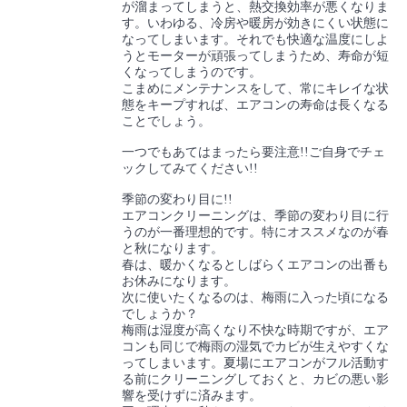
が溜まってしまうと、熱交換効率が悪くなりま
す。いわゆる、冷房や暖房が効きにくい状態に
なってしまいます。それでも快適な温度にしよ
うとモーターが頑張ってしまうため、寿命が短
くなってしまうのです。
こまめにメンテナンスをして、常にキレイな状
態をキープすれば、エアコンの寿命は長くなる
ことでしょう。
一つでもあてはまったら要注意!!ご自身でチェ
ックしてみてください!!
季節の変わり目に!!
エアコンクリーニングは、季節の変わり目に行
うのが一番理想的です。特にオススメなのが春
と秋になります。
春は、暖かくなるとしばらくエアコンの出番も
お休みになります。
次に使いたくなるのは、梅雨に入った頃になる
でしょうか？
梅雨は湿度が高くなり不快な時期ですが、エア
コンも同じで梅雨の湿気でカビが生えやすくな
ってしまいます。夏場にエアコンがフル活動す
る前にクリーニングしておくと、カビの悪い影
響を受けずに済みます。