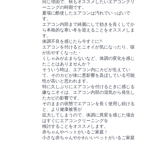
同じ理由で、秋もオススメしたいエアコンクリ
ーニングの時期です。
夏場に酷使したエアコンは汚れでいっぱいで
す。
エアコン内部まで綺麗にして効きを良くしてか
ら本格的な寒い冬を迎えることをオススメしま
す。
体調不良を感じたら今すぐに!!
エアコンを付けるとニオイが気になったり、咳
が出やすくなった・
くしゃみが止まらないなど、体調の変化を感じ
たことはありませんか？
そういう時は、エアコン内にカビが生えてい
て、そのカビが体に悪影響を及ぼしている可能
性が高いと思われます。
特に久しぶりにエアコンを付けるときに感じる
嫌なニオイは、エアコン内部の湿気から発生し
たカビの影響です。
そのままの状態でエアコンを長く使用し続ける
と、より健康被害が
拡大してしまうので、体調に異変を感じた場合
はすぐにエアコンクリーニングを
検討することをオススメします。
赤ちゃんやペットがいるご家庭！
小さな赤ちゃんやかわいいペットがいるご家庭