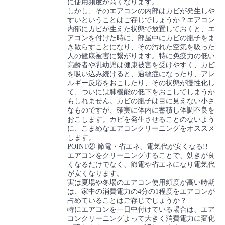
に使用頻度が高くなります。
しかし、そのエアコンの内部はカビが発生しや
すいということはご存じでしょうか？エアコン
内部にカビが生えた状態で放置しておくと、エ
アコンを付けた時に、部屋中にカビの胞子をま
き散らすことになり、その汚れた空気を吸った
人の健康被害に繋がります。特に免疫力の低い
高齢者や乳幼児は健康被害を受けやすく、カビ
を吸い込み続けると、過敏症になったり、アレ
ルギー反応をおこしたり、その状態が慢性化し
て、ついには肺機能の低下をおこしてしまうか
もしれません。カビの胞子は目に見えない小さ
なものですが、確実に体内に蓄積し体調不良を
おこします。カビを発生させることのないよう
に、こまめなエアコンクリーニングをオススメ
します。
POINT② 節電・省エネ、電気代が安くなる!!
エアコンをクリーニングすることで、効きが良
くなるだけでなく、節電や省エネになり電気代
が安くなります。
実は夏場や冬場のエアコン使用頻度が高い時期
は、家中の消費電力の4分の1程度をエアコンが
占めていることはご存じでしょうか？
特にエアコンを一日中付けている場合は、エア
コンクリーニングよって大きく消費電力に変化