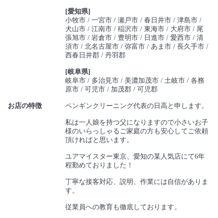
[愛知県]
小牧市
一宮市
瀬戸市
春日井市
津島市
犬山市
江南市
稲沢市
東海市
大府市
尾
張旭市
岩倉市
豊明市
日進市
愛西市
清
須市
北名古屋市
弥富市
あま市
長久手市
西春日井郡
丹羽郡
[岐阜県]
岐阜市
多治見市
美濃加茂市
土岐市
各務
原市
可児市
加茂郡
可児郡
お店の特徴
ペンギンクリーニング代表の日高と申します。
私は一人娘を持つ父になりますので小さいお子
様のいらっしゃるご家庭の方も安心してご依頼
頂ければと思います。
ユアマイスター東京、愛知の某人気店にて6年
程勤めておりました！
丁寧な接客対応、説明、作業には自信がありま
す。
従業員への教育も徹底しております。