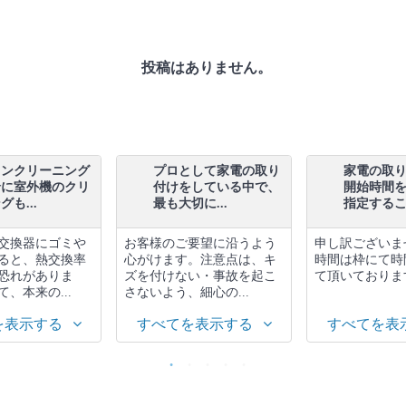
投稿はありません。
コンクリーニング
プロとして家電の取り
家電の取
緒に室外機のクリ
付けをしている中で、
開始時間
も...
最も大切に...
指定するこ.
交換器にゴミや
お客様のご要望に沿うよう
申し訳ございま
ると、熱交換率
心がけます。注意点は、キ
時間は枠にて時
恐れがありま
ズを付けない・事故を起こ
て頂いておりま
、本来の...
さないよう、細心の...
を表示する
すべてを表示する
すべてを表