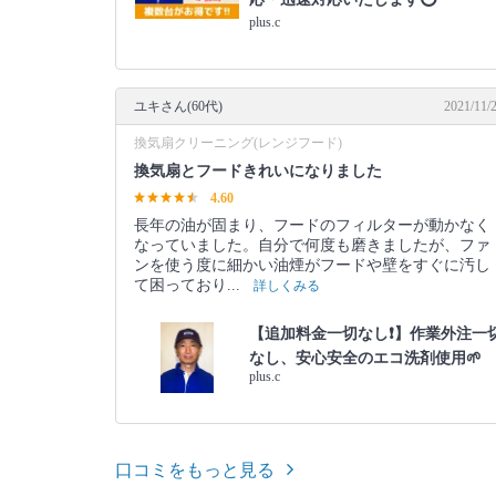
plus.c
ユキさん(60代)
2021/11/
換気扇クリーニング(レンジフード)
換気扇とフードきれいになりました
4.60
長年の油が固まり、フードのフィルターが動かなく
なっていました。自分で何度も磨きましたが、ファ
ンを使う度に細かい油煙がフードや壁をすぐに汚し
て困っており...
詳しくみる
【追加料金一切なし❗️】作業外注一
なし、安心安全のエコ洗剤使用🌱
plus.c
口コミをもっと見る