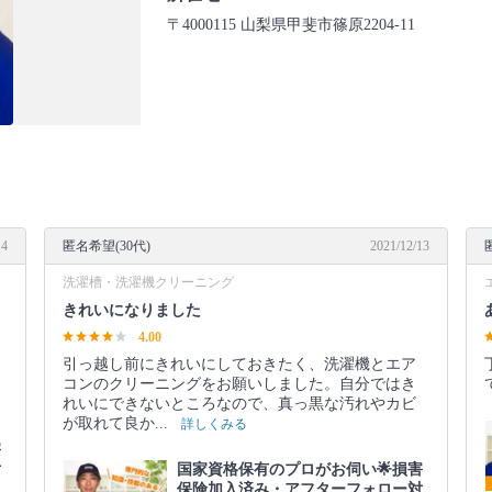
〒4000115 山梨県甲斐市篠原2204-11
14
匿名希望(30代)
2021/12/13
洗濯槽・洗濯機クリーニング
きれいになりました
4.00
引っ越し前にきれいにしておきたく、洗濯機とエア
コンのクリーニングをお願いしました。自分ではき
れいにできないところなので、真っ黒な汚れやカビ
が取れて良か...
詳しくみる
害
対
国家資格保有のプロがお伺い🌟損害
保険加入済み・アフターフォロー対