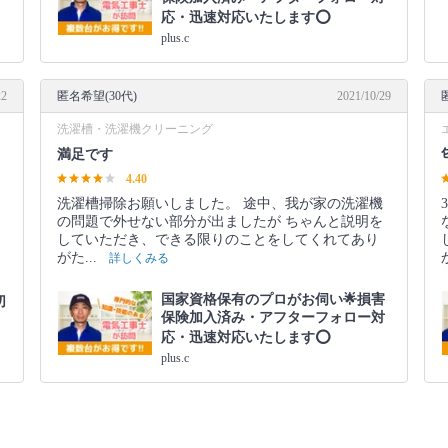
応・迅速対応いたします⭕️
plus.c
22
匿名希望(30代)
2021/10/29
洗濯槽・洗濯機クリーニング
満足です
4.40
洗濯槽掃除お願いしました。 途中、我が家の洗濯機
の問題で外せない部分が出ましたが ちゃんと説明を
していただき、できる限りのことをしてくれてあり
がた...
詳しくみる
国家資格保有のプロがお伺い🌟損害
切
保険加入済み・アフターフォロー対
応・迅速対応いたします⭕️
plus.c