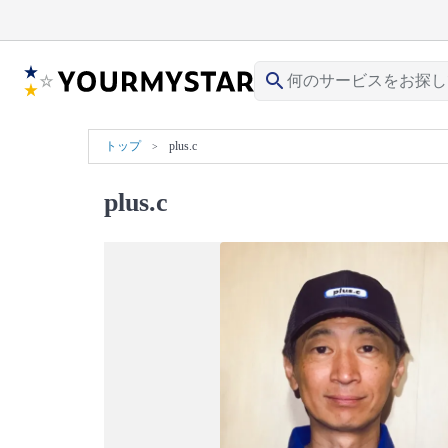
search
トップ
plus.c
plus.c