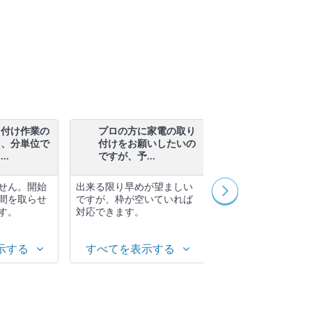
り付け作業の
プロの方に家電の取り
作業をお願い
を、分単位で
付けをお願いしたいの
コンの下に、
..
ですが、予...
ソファーな...
せん。開始
出来る限り早めが望ましい
可能ですが、脚立を
間を取らせ
ですが、枠が空いていれば
ての作業になります
す。
対応できます。
真下に1m×1mのス
頂くようにお願...
示する
すべてを表示する
すべてを表示す