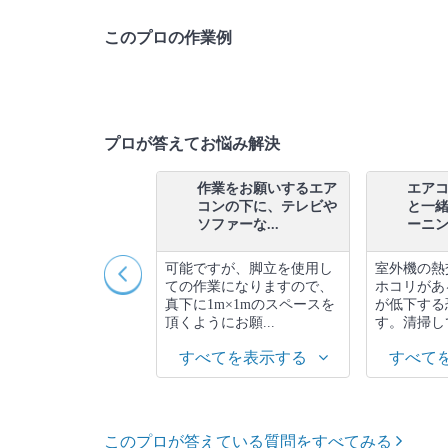
このプロの作業例
プロが答えてお悩み解決
プロの方に家電の取り
作業をお願いするエア
エア
付けをお願いしたいの
コンの下に、テレビや
と一
すが、予...
ソファーな...
ーニング
限り早めが望ましい
可能ですが、脚立を使用し
室外機の熱
、枠が空いていれば
ての作業になりますので、
ホコリがあ
きます。
真下に1m×1mのスペースを
が低下する
頂くようにお願...
す。清掃して
べてを表示する
すべてを表示する
すべて
このプロが答えている質問をすべてみる