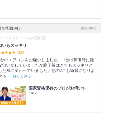
匿名希望(50代)
2021/10/19
エアコンクリーニング(壁掛型)
匂いもスッキリ
5.00
3台のエアコンをお願いしました。 1台は稼働時に嫌
な匂いがしていましたが終了後はとてもスッキリと
した風に変わっていました。他の2台も綺麗になりよ
かっ...
詳しくみる
国家資格保有のプロがお伺い✨
plus.c