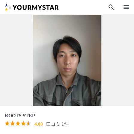
search
menu
ROOTS STEP
4.60
口コミ 1件