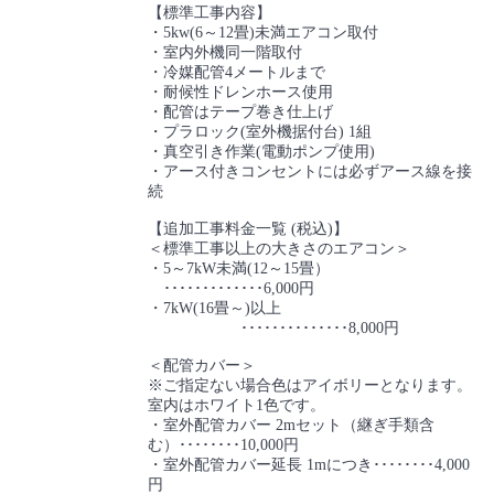
【標準工事内容】
・5kw(6～12畳)未満エアコン取付
・室内外機同一階取付
・冷媒配管4メートルまで
・耐候性ドレンホース使用
・配管はテープ巻き仕上げ
・プラロック(室外機据付台) 1組
・真空引き作業(電動ポンプ使用)
・アース付きコンセントには必ずアース線を接
続
【追加工事料金一覧 (税込)】
＜標準工事以上の大きさのエアコン＞
・5～7kW未満(12～15畳）
･････････････6,000円
・7kW(16畳～)以上
･･････････････8,000円
＜配管カバー＞
※ご指定ない場合色はアイボリーとなります。
室内はホワイト1色です。
・室外配管カバー 2mセット（継ぎ手類含
む）････････10,000円
・室外配管カバー延長 1mにつき････････4,000
円