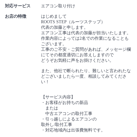
対応サービス
エアコン取り付け
お店の特徴
はじめまして
ROOTS STEP（ルーツステップ）
代表の加藤と申します。
エアコン工事は代表の加藤が担当いたします。
作業内容によっては2名での作業になることも
ございます。
工事のご不安・ご質問があれば、メッセージ欄
にてその都度適切にお答えしますので
どうぞお気軽に声をお掛けください。
また、他社で断られたり、難しいと言われたな
どございましたら一度、相談してみてくださ
い！
【サービス内容】
・お客様がお持ちの新品
または
中古エアコンの取付工事
・引っ越しによるエアコンの
取外し/取付工事
・対応地域内は出張費無料です。