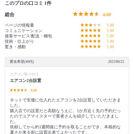
このプロの口コミ 1件
総合
4.60
ページの情報量
3.00
コミュニケーション
5.00
接客サービス/配送・梱包
5.00
技術・仕上がり
5.00
驚き・感動
5.00
匿名希望(40代)
2023/06/22
エアコン取り付け
エアコン2台設置
4.60
ネットで安価に仕入れたエアコンを2台設置していただきま
した。
購入店での設置だと高額なうえに、1か月近く先の予約だっ
たのでユアマイスターで業者さんを紹介していただきまし
た。
依頼してから約1週間後に予約を取ることができ、本格的な
暑さが来る前に設置出来てよかったです。