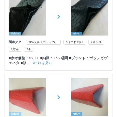
Before
After
関連タグ
#Bottega（ボッテガ）
#ほつれ縫い
#メンズ
#財布
#革
■参考価格：¥8,000 ■納期：1〜2週間 ■ブランド：ボッテガヴ
ェネタ ■修...
すべてを見る
Before
After