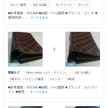
#カバン修理
#ほつれ縫い
#レディース
#バック
■参考価格：¥10,000 ■納期：1〜2週間 ■ブランド：グッチ ■
修理内容：...
すべてを見る
Before
After
関連タグ
#louis vuitton（ルイ・ヴィトン）
#ほつれ縫い
#角すれ・パイピング修理
#メンズ
#財布
■参考価格：¥10,000 ■納期：1〜2週間 ■ブランド：ルイヴィ
トン ■修理...
すべてを見る