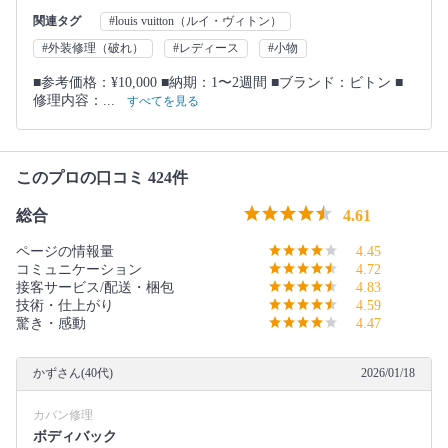
関連タグ
#louis vuitton（ルイ・ヴィトン）
#外装修理（破れ）
#レディース
#小物
■参考価格：¥10,000 ■納期：1〜2週間 ■ブランド：ビトン ■
修理内容：...
すべてを見る
このプロの口コミ 424件
総合
4.61
ページの情報量
4.45
コミュニケーション
4.72
接客サービス/配送・梱包
4.83
技術・仕上がり
4.59
驚き・感動
4.47
かずさん(40代)
2026/01/18
カバン修理
ボディバック